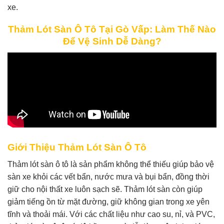
xe.
Thảm Lót Sàn Ô Tô Tại Gò Vấp: Làm Thế Nào
Để Vệ Sinh Dễ Dàng?
Giới Thiệu Thảm Lót Sàn Ô Tô
Thảm lót sàn ô tô là sản phẩm không thể thiếu giúp bảo vệ
sàn xe khỏi các vết bẩn, nước mưa và bụi bẩn, đồng thời
giữ cho nội thất xe luôn sạch sẽ. Thảm lót sàn còn giúp
giảm tiếng ồn từ mặt đường, giữ không gian trong xe yên
tĩnh và thoải mái. Với các chất liệu như cao su, nỉ, và PVC,