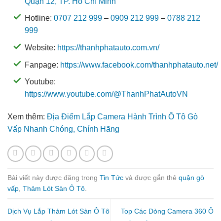
Quận 12, TP. Hồ Chí Minh
Hotline:
0707 212 999
–
0909 212 999
–
0788 212
999
Website:
https://thanhphatauto.com.vn/
Fanpage:
https://www.facebook.com/thanhphatauto.net/
Youtube:
https://www.youtube.com/@ThanhPhatAutoVN
Xem thêm:
Địa Điểm Lắp Camera Hành Trình Ô Tô Gò
Vấp Nhanh Chóng, Chính Hãng
Bài viết này được đăng trong
Tin Tức
và được gắn thẻ
quận gò
vấp
,
Thảm Lót Sàn Ô Tô
.
Dịch Vụ Lắp Thảm Lót Sàn Ô Tô
Top Các Dòng Camera 360 Ô