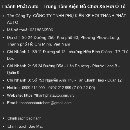
Thành Phát Auto – Trung Tâm Kiện Đồ Chơi Xe Hơi Ô Tô
Tên Công Ty: CÔNG TY TNHH PHỤ KIỆN XE HƠI THÀNH PHÁT
AUTO
Mã số thuế: 0318866506
Địa chỉ: Số 24 Đường 250, Khu phố 60, Phường Phước Long,
Thành phố Hồ Chí Minh, Việt Nam
Chi Nhánh 1:
Số 11 Đường số 12 - phường Hiệp Bình Chánh - TP. Thủ
Đức
Chi Nhánh 2:
Số
24 Đường D5A - Liên Phường - Phước Long B -
Quận 9
Chi Nhánh 3:
Số 753
Nguyễn Ảnh Thủ - Tân Chánh Hiệp - Quận 12
Hotline:
-
(7:00-22:00)
0909.212.999
0707.212.999
Website:
https://thanhphatauto.com.vn/
Email:
thanhphatautohcm@gmail.com
Chính sách bảo hành
Chính Sách Bảo Mật