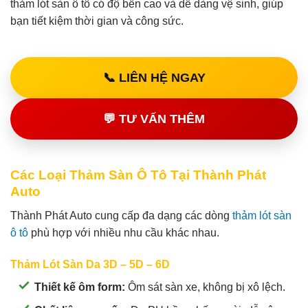
thảm lót sàn ô tô có độ bền cao và dễ dàng vệ sinh, giúp
bạn tiết kiệm thời gian và công sức.
📞 LIÊN HỆ NGAY
💬 TƯ VẤN THÊM
Các Loại Thảm Sàn Ô Tô Tại Thành Phát
Auto
Thành Phát Auto cung cấp đa dạng các dòng
thảm lót sàn
ô tô
phù hợp với nhiều nhu cầu khác nhau.
Thảm Lót Sàn Da 3D – 5D – 6D
Thiết kế ôm form:
Ôm sát sàn xe, không bị xô lệch.