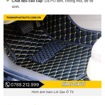
Chất liệu cao cấp:
Da PU bền, chống mùi, dễ vệ
sinh.
Hình ảnh hảm Lót Sàn Ô Tô