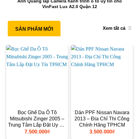
Anh Quang lắp Camera hành trình ô tô uy tín cho
VinFast Lux A2.0 Quận 12
Xem tất cả
SẢN PHẨM MỚI
Bọc Ghế Da Ô Tô
Dán PPF Nissan Navara
Mitsubishi Zinger 2005 –
2013 – Địa Chỉ Thi Công
Trung Tâm Lắp Đặt Uy Tín
Chính Hãng TPHCM
TPHCM
7.500.000
₫
3.500.000
₫