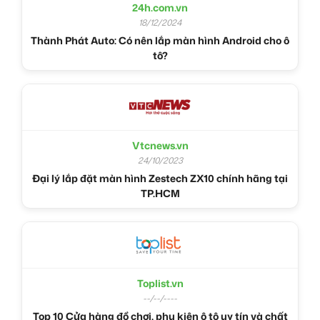
24h.com.vn
18/12/2024
Thành Phát Auto: Có nên lắp màn hình Android cho ô
tô?
Vtcnews.vn
24/10/2023
Đại lý lắp đặt màn hình Zestech ZX10 chính hãng tại
TP.HCM
Toplist.vn
--/--/----
Top 10 Cửa hàng đồ chơi, phụ kiện ô tô uy tín và chất