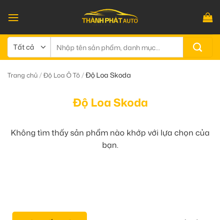
Bỏ
qua
nội
dung
Tìm
kiếm:
/
/
Độ Loa Skoda
Trang chủ
Độ Loa Ô Tô
Độ Loa Skoda
Không tìm thấy sản phẩm nào khớp với lựa chọn của
bạn.