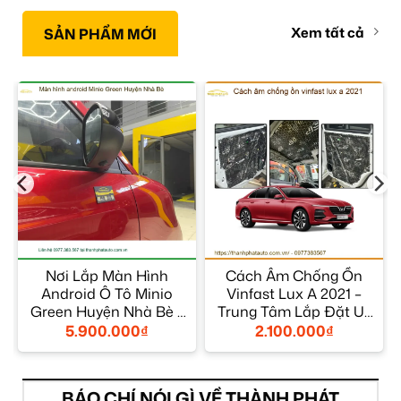
Xem tất cả
SẢN PHẨM MỚI
a
Nơi Lắp Màn Hình
Cách Âm Chống Ồn
Android Ô Tô Minio
Vinfast Lux A 2021 –
á
Green Huyện Nhà Bè –
Trung Tâm Lắp Đặt Uy
Giá Tốt TPHCM
Tín TPHCM
5.900.000
₫
2.100.000
₫
BÁO CHÍ NÓI GÌ VỀ THÀNH PHÁT