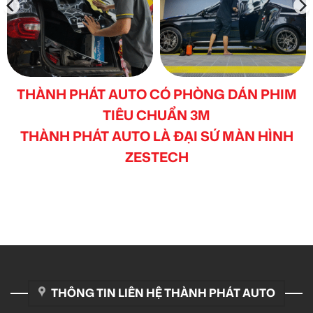
THÀNH PHÁT AUTO CÓ PHÒNG DÁN PHIM
TIÊU CHUẨN 3M
THÀNH PHÁT AUTO LÀ ĐẠI SỨ MÀN HÌNH
ZESTECH
THÔNG TIN LIÊN HỆ THÀNH PHÁT AUTO