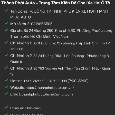
Thành Phát Auto – Trung Tâm Kiện Đồ Chơi Xe Hơi Ô Tô
Tên Công Ty: CÔNG TY TNHH PHỤ KIỆN XE HƠI THÀNH
PHÁT AUTO
Mã số thuế: 0318866506
Địa chỉ: Số 24 Đường 250, Khu phố 60, Phường Phước Long,
Thành phố Hồ Chí Minh, Việt Nam
Chi Nhánh 1:
Số 11 Đường số 12 - phường Hiệp Bình Chánh - TP.
Thủ Đức
Chi Nhánh 2:
Số
24 Đường D5A - Liên Phường - Phước Long B -
Quận 9
Chi Nhánh 3:
Số 753
Nguyễn Ảnh Thủ - Tân Chánh Hiệp - Quận
12
Hotline:
-
(7:00-22:00)
0909.212.999
0707.212.999
Website:
https://thanhphatauto.com.vn/
Email:
thanhphatautohcm@gmail.com
Chính sách bảo hành