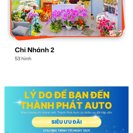
hi Nhánh 2
Chi N
3 hình
16 hình