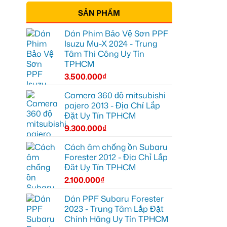
SẢN PHẨM
Dán Phim Bảo Vệ Sơn PPF
Isuzu Mu-X 2024 - Trung
Tâm Thi Công Uy Tín
TPHCM
3.500.000
₫
Camera 360 độ mitsubishi
pajero 2013 - Địa Chỉ Lắp
Đặt Uy Tín TPHCM
9.300.000
₫
Cách âm chống ồn Subaru
Forester 2012 - Địa Chỉ Lắp
Đặt Uy Tín TPHCM
2.100.000
₫
Dán PPF Subaru Forester
2023 - Trung Tâm Lắp Đặt
Chính Hãng Uy Tín TPHCM