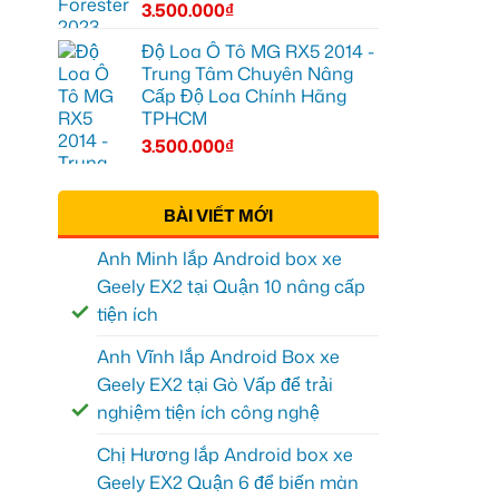
3.500.000
₫
Độ Loa Ô Tô MG RX5 2014 -
Trung Tâm Chuyên Nâng
Cấp Độ Loa Chính Hãng
TPHCM
3.500.000
₫
BÀI VIẾT MỚI
Anh Minh lắp Android box xe
Geely EX2 tại Quận 10 nâng cấp
tiện ích
Anh Vĩnh lắp Android Box xe
Geely EX2 tại Gò Vấp để trải
nghiệm tiện ích công nghệ
Chị Hương lắp Android box xe
Geely EX2 Quận 6 để biến màn