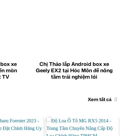
 box xe
Chị Thảo lắp Android box xe
iến màn
Geely EX2 tại Hóc Môn để nâng
t TV
tầm trải nghiệm lái
Xem tất cả