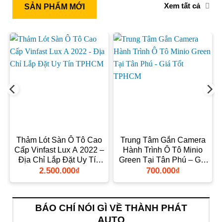
Xem tất cả
SẢN PHẨM MỚI
t
Thảm Lót Sàn Ô Tô Cao
Trung Tâm Gắn Camera
Cấp Vinfast Lux A 2022 –
Hành Trình Ô Tô Minio
g
Địa Chỉ Lắp Đặt Uy Tín
Green Tại Tân Phú – Giá
TPHCM
Tốt TPHCM
2.500.000
₫
700.000
₫
BÁO CHÍ NÓI GÌ VỀ THÀNH PHÁT
AUTO