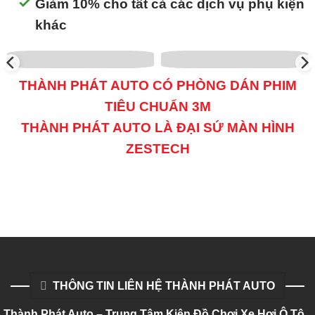
Giảm 10% cho tất cả các dịch vụ phụ kiện
khác
THÀNH PHÁT AUTO CÓ PHÒNG DÁN PHIM
TIÊU CHUẨN 3M
THÀNH PHÁT AUTO LÀ ĐẠI SỨ MÀN HÌNH
ZESTECH
THÔNG TIN LIÊN HỆ THÀNH PHÁT AUTO
Thành Phát Auto – Trung Tâm Kiện Đồ Chơi Xe Hơi Ô Tô