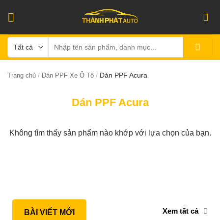
Bỏ
qua
nội
Tìm
dung
kiếm:
/
/
Dán PPF Acura
Trang chủ
Dán PPF Xe Ô Tô
Dán PPF Acura
Không tìm thấy sản phẩm nào khớp với lựa chọn của bạn.
Xem tất cả
BÀI VIẾT MỚI