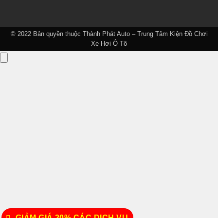
© 2022 Bản quyền thuộc
Thành Phát Auto – Trung Tâm Kiện Đồ Chơi
Xe Hơi Ô Tô
GIẢM GIÁ 20% CÁC DỊCH VỤ