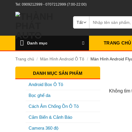
Bỏ
Tel:
0909212999
-
0707212999
(7:00-22:00)
qua
nội
Tìm
kiếm:
dung
TRANG CHỦ
Danh mục
Trang chủ
/
Màn Hình Android Ô Tô
/
Màn Hình Android Fly
DANH MỤC SẢN PHẨM
Android Box Ô Tô
Không tìm 
Bọc ghế da
Cách Âm Chống Ồn Ô Tô
Cảm Biến & Cảnh Báo
Camera 360 độ