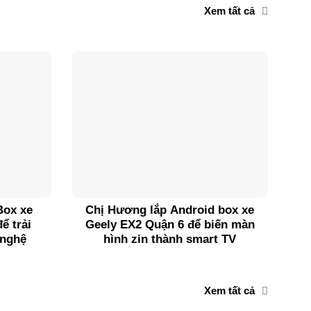
Xem tất cả
Box xe
Chị Hương lắp Android box xe
ể trải
Geely EX2 Quận 6 để biến màn
G
 nghệ
hình zin thành smart TV
Xem tất cả