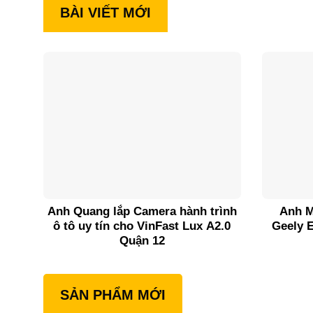
BÀI VIẾT MỚI
Anh Quang lắp Camera hành trình
Anh M
ô tô uy tín cho VinFast Lux A2.0
Geely 
Quận 12
SẢN PHẨM MỚI