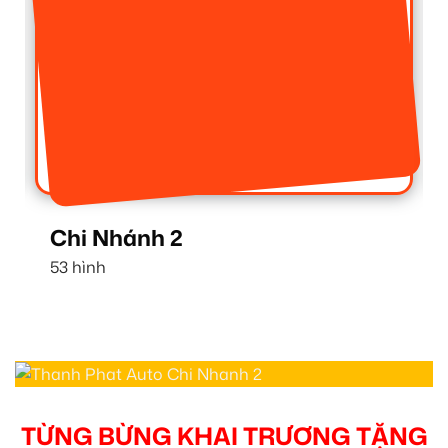
Chi Nhánh 2
C
53 hình
1
TỪNG BỪNG KHAI TRƯƠNG TẶNG