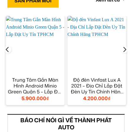
SẢN PHẨM MỚI
Trung Tâm Gắn Màn
Độ đèn Vinfast Lux A
Hình Android Minio
2021 – Địa Chỉ Lắp Đặt
Green Quận 5 – Lắp Đặt
Đèn Uy Tín Chính Hãng
Uy Tín TPHCM
TPHCM
5.900.000
₫
4.200.000
₫
BÁO CHÍ NÓI GÌ VỀ THÀNH PHÁT
AUTO