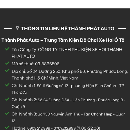
THÔNG TIN LIÊN HỆ THÀNH PHÁT AUTO
Thành Phát Auto – Trung Tâm Kiện Đồ Chơi Xe Hơi Ô Tô
Tên Công Ty: CÔNG TY TNHH PHỤ KIỆN XE HƠI THÀNH
PHÁT AUTO
Mã số thuế: 0318866506
Địa chỉ: Số 24 Đường 250, Khu phố 60, Phường Phước Long,
Thành phố Hồ Chí Minh, Việt Nam
Chi Nhánh 1:
Số 11 Đường số 12 - phường Hiệp Bình Chánh - TP.
Thủ Đức
Chi Nhánh 2:
Số
24 Đường D5A - Liên Phường - Phước Long B -
Quận 9
Chi Nhánh 3:
Số 753
Nguyễn Ảnh Thủ - Tân Chánh Hiệp - Quận
12
Hotline:
-
(7:00-22:00)
0909.212.999
0707.212.999