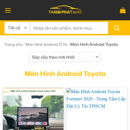
Bỏ
qua
nội
dung
Tìm
kiếm:
/
/
Màn Hình Android Toyota
Trang chủ
Màn Hình Android Ô Tô
Màn Hình Android Toyota