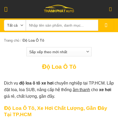
Bỏ
qua
nội
Tìm
dung
kiếm:
/
Độ Loa Ô Tô
Trang chủ
Độ Loa Ô Tô
Dịch vụ
độ loa ô tô xe hơi
chuyên nghiệp tại TP.HCM. Lắp
đặt loa, loa SUB, nâng cấp hệ thống
âm thanh
cho
xe hơi
giá rẻ, chất lượng, gần đây.
Độ Loa Ô Tô, Xe Hơi Chất Lượng, Gần Đây
Tại TP.HCM