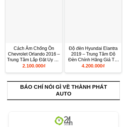
Cách Âm Chống Ồn
Độ đèn Hyundai Elantra
Chevrolet Orlando 2016 –
2019 – Trung Tâm Độ
Trung Tâm Lắp Đặt Uy Tín
Đèn Chính Hãng Giá Tốt
TPHCM
TPHCM
2.100.000
₫
4.200.000
₫
BÁO CHÍ NÓI GÌ VỀ THÀNH PHÁT
AUTO