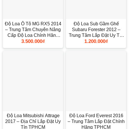
Độ Loa Ô Tô MG RX5 2014
Độ Loa Sub Gầm Ghế
– Trung Tâm Chuyên Nâng
Subaru Forester 2012 –
Cấp Độ Loa Chính Hãng
Trung Tâm Lắp Đặt Uy Tín
3.500.000
₫
1.200.000
₫
TPHCM
TPHCM
Độ Loa Mitsubishi Attrage
Độ Loa Ford Everest 2016
2017 – Địa Chỉ Lắp Đặt Uy
– Trung Tâm Lắp Đặt Chính
Tín TPHCM
Hãng TPHCM