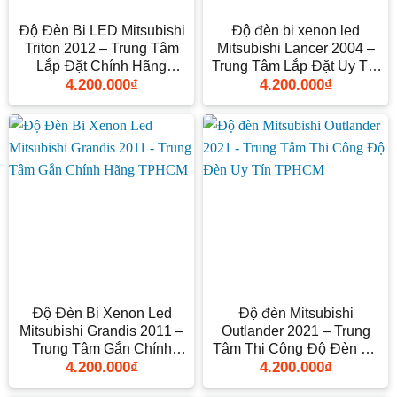
Độ Đèn Bi LED Mitsubishi
Độ đèn bi xenon led
Triton 2012 – Trung Tâm
Mitsubishi Lancer 2004 –
Lắp Đặt Chính Hãng
Trung Tâm Lắp Đặt Uy Tín
4.200.000
₫
4.200.000
₫
TPHCM
TPHCM
Độ Đèn Bi Xenon Led
Độ đèn Mitsubishi
Mitsubishi Grandis 2011 –
Outlander 2021 – Trung
Trung Tâm Gắn Chính
Tâm Thi Công Độ Đèn Uy
4.200.000
₫
4.200.000
₫
Hãng TPHCM
Tín TPHCM