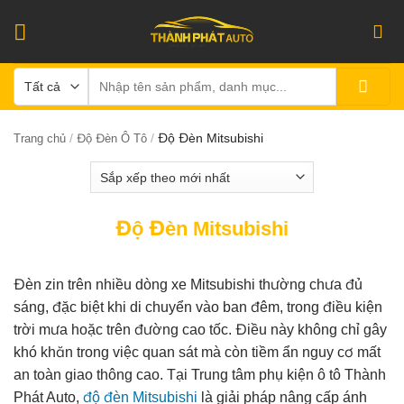
Bỏ
qua
nội
Tìm
dung
kiếm:
/
/
Độ Đèn Mitsubishi
Trang chủ
Độ Đèn Ô Tô
Độ Đèn Mitsubishi
Đèn zin trên nhiều dòng xe Mitsubishi thường chưa đủ
sáng, đặc biệt khi di chuyển vào ban đêm, trong điều kiện
trời mưa hoặc trên đường cao tốc. Điều này không chỉ gây
khó khăn trong việc quan sát mà còn tiềm ẩn nguy cơ mất
an toàn giao thông cao. Tại Trung tâm phụ kiện ô tô Thành
Phát Auto,
độ đèn Mitsubishi
là giải pháp nâng cấp ánh