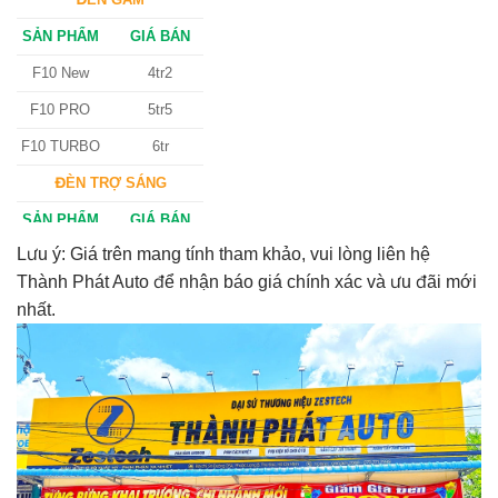
SẢN PHẨM
GIÁ BÁN
F10 New
4tr2
F10 PRO
5tr5
F10 TURBO
6tr
ĐÈN TRỢ SÁNG
SẢN PHẨM
GIÁ BÁN
Lưu ý: Giá trên mang tính tham khảo, vui lòng liên hệ
M30 Ultra
4tr5
Thành Phát Auto để nhận báo giá chính xác và ưu đãi mới
Aozoom EX3
5tr
nhất.