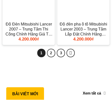
Độ Đèn Mitsubishi Lancer
Độ đèn pha ô tô Mitsubishi
2007 – Trung Tâm Thi
Lancer 2003 – Trung Tâm
Công Chính Hãng Giá Tốt
Lắp Đặt Chính Hãng
4.200.000
₫
4.200.000
₫
TPHCM
TPHCM
1
2
3
Xem tất cả
BÀI VIẾT MỚI