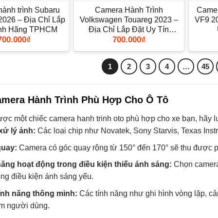
ành trình Subaru
Camera Hành Trình
Camer
2026 – Địa Chỉ Lắp
Volkswagen Touareg 2023 –
VF9 20
ính Hãng TPHCM
Địa Chỉ Lắp Đặt Uy Tín
700.000
₫
700.000
₫
TPHCM
1
2
3
4
…
45
mera Hành Trình Phù Hợp Cho Ô Tô
ợc một chiếc camera hanh trinh oto phù hợp cho xe bạn, hãy lư
xử lý ảnh:
Các loại chip như Novatek, Sony Starvis, Texas Ins
uay:
Camera có góc quay rộng từ 150° đến 170° sẽ thu được p
ăng hoạt động trong điều kiện thiếu ánh sáng:
Chọn camera 
ong điều kiện ánh sáng yếu.
ính năng thông minh:
Các tính năng như ghi hình vòng lặp, cả
m người dùng.