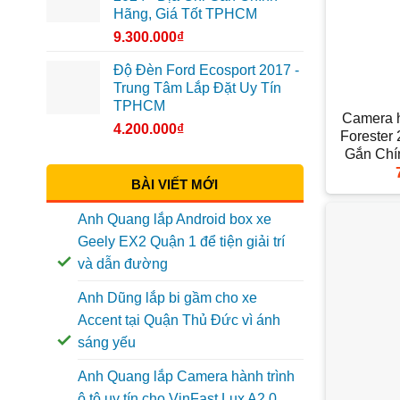
Hãng, Giá Tốt TPHCM
9.300.000
₫
Độ Đèn Ford Ecosport 2017 -
Trung Tâm Lắp Đặt Uy Tín
+
TPHCM
Camera h
4.200.000
₫
Forester
Gắn Ch
BÀI VIẾT MỚI
Anh Quang lắp Android box xe
Geely EX2 Quận 1 để tiện giải trí
và dẫn đường
Anh Dũng lắp bi gầm cho xe
Accent tại Quận Thủ Đức vì ánh
sáng yếu
Anh Quang lắp Camera hành trình
+
ô tô uy tín cho VinFast Lux A2.0