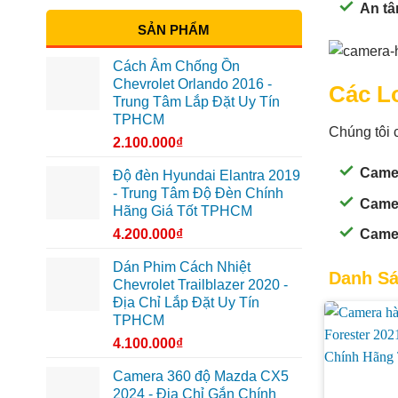
An tâ
SẢN PHẨM
Cách Âm Chống Ồn
Chevrolet Orlando 2016 -
Các L
Trung Tâm Lắp Đặt Uy Tín
TPHCM
Chúng tôi 
2.100.000
₫
Camer
Độ đèn Hyundai Elantra 2019
- Trung Tâm Độ Đèn Chính
Camer
Hãng Giá Tốt TPHCM
4.200.000
₫
Camer
Dán Phim Cách Nhiệt
Danh Sá
Chevrolet Trailblazer 2020 -
Địa Chỉ Lắp Đặt Uy Tín
TPHCM
4.100.000
₫
Camera 360 độ Mazda CX5
2024 - Địa Chỉ Gắn Chính