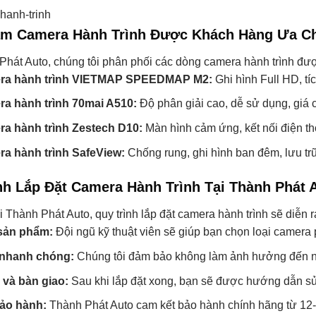
m Camera Hành Trình Được Khách Hàng Ưa C
Phát Auto, chúng tôi phân phối các dòng camera hành trình đượ
ra hành trình VIETMAP SPEEDMAP M2:
Ghi hình Full HD, tí
a hành trình 70mai A510:
Độ phân giải cao, dễ sử dụng, giá c
a hành trình Zestech D10:
Màn hình cảm ứng, kết nối điện th
a hành trình SafeView:
Chống rung, ghi hình ban đêm, lưu trữ
nh Lắp Đặt Camera Hành Trình Tại Thành Phát 
i Thành Phát Auto, quy trình lắp đặt camera hành trình sẽ diễn 
sản phẩm:
Đội ngũ kỹ thuật viên sẽ giúp bạn chọn loại camera
 nhanh chóng:
Chúng tôi đảm bảo không làm ảnh hưởng đến nội 
 và bàn giao:
Sau khi lắp đặt xong, bạn sẽ được hướng dẫn s
bảo hành:
Thành Phát Auto cam kết bảo hành chính hãng từ 12-