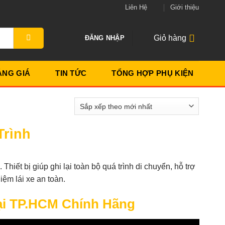
Liên Hệ
Giới thiệu
Giỏ hàng
ĐĂNG NHẬP
ẢNG GIÁ
TIN TỨC
TỔNG HỢP PHỤ KIỆN
Trình
Thiết bị giúp ghi lại toàn bộ quá trình di chuyển, hỗ trợ
iệm lái xe an toàn.
ại TP.HCM Chính Hãng