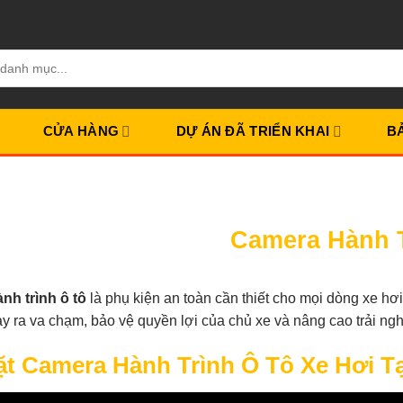
CỬA HÀNG
DỰ ÁN ĐÃ TRIỂN KHAI
B
Camera Hành 
nh trình ô tô
là phụ kiện an toàn cần thiết cho mọi dòng xe hơi. 
ảy ra va chạm, bảo vệ quyền lợi của chủ xe và nâng cao trải ngh
ặt Camera Hành Trình Ô Tô Xe Hơi T