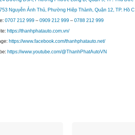
753 Nguyễn Ảnh Thủ, Phường Hiệp Thành, Quận 12, TP. Hồ C
ne:
0707 212 999
–
0909 212 999
–
0788 212 999
te:
https://thanhphatauto.com.vn/
age:
https://www.facebook.com/thanhphatauto.net/
be:
https://www.youtube.com/@ThanhPhatAutoVN