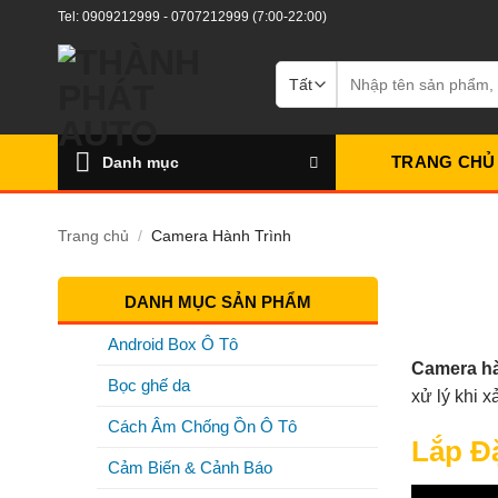
Bỏ
Tel:
0909212999
-
0707212999
(7:00-22:00)
qua
nội
Tìm
kiếm:
dung
TRANG CHỦ
Danh mục
Trang chủ
/
Camera Hành Trình
DANH MỤC SẢN PHẨM
Android Box Ô Tô
Camera hà
Bọc ghế da
xử lý khi x
Cách Âm Chống Ồn Ô Tô
Lắp Đ
Cảm Biến & Cảnh Báo