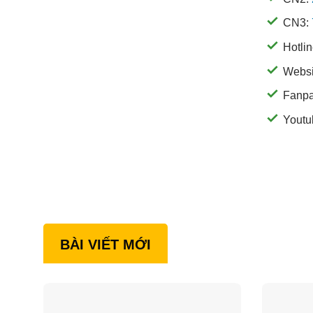
CN3:
Hotli
Websi
Fanp
Youtu
BÀI VIẾT MỚI