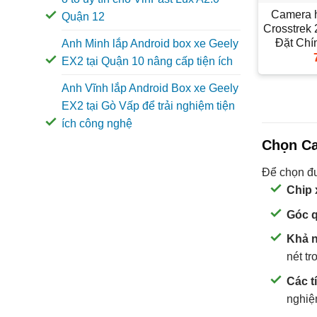
Camera h
Quận 12
Crosstrek 
Đặt Ch
Anh Minh lắp Android box xe Geely
EX2 tại Quận 10 nâng cấp tiện ích
Anh Vĩnh lắp Android Box xe Geely
EX2 tại Gò Vấp để trải nghiệm tiện
ích công nghệ
Chọn Ca
Để chọn đư
Chip 
Góc q
Khả n
nét tr
Các t
nghiệ