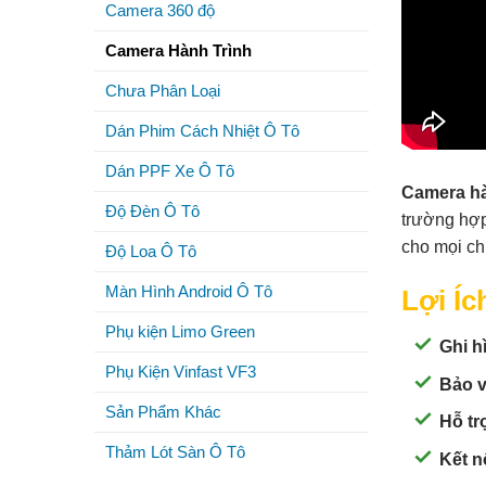
Camera 360 độ
Camera Hành Trình
Chưa Phân Loại
Dán Phim Cách Nhiệt Ô Tô
Dán PPF Xe Ô Tô
Camera hà
Độ Đèn Ô Tô
trường hợp
cho mọi chi
Độ Loa Ô Tô
Màn Hình Android Ô Tô
Lợi Íc
Phụ kiện Limo Green
Ghi h
Phụ Kiện Vinfast VF3
Bảo v
Sản Phẩm Khác
Hỗ trợ
Thảm Lót Sàn Ô Tô
Kết n