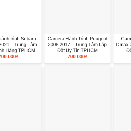
+
+
ành trình Subaru
Camera Hành Trình Peugeot
Came
 2021 – Trung Tâm
3008 2017 – Trung Tâm Lắp
Dmax 2
ính Hãng TPHCM
Đặt Uy Tín TPHCM
Đ
700.000
₫
700.000
₫
+
+