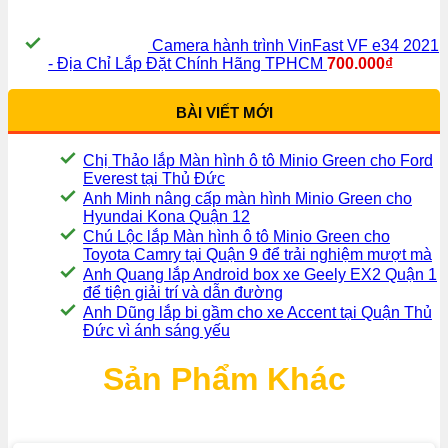
Camera hành trình VinFast VF e34 2021
- Địa Chỉ Lắp Đặt Chính Hãng TPHCM
700.000
₫
BÀI VIẾT MỚI
Chị Thảo lắp Màn hình ô tô Minio Green cho Ford
Everest tại Thủ Đức
Anh Minh nâng cấp màn hình Minio Green cho
Hyundai Kona Quận 12
Chú Lộc lắp Màn hình ô tô Minio Green cho
Toyota Camry tại Quận 9 để trải nghiệm mượt mà
Anh Quang lắp Android box xe Geely EX2 Quận 1
để tiện giải trí và dẫn đường
Anh Dũng lắp bi gầm cho xe Accent tại Quận Thủ
Đức vì ánh sáng yếu
Sản Phẩm Khác