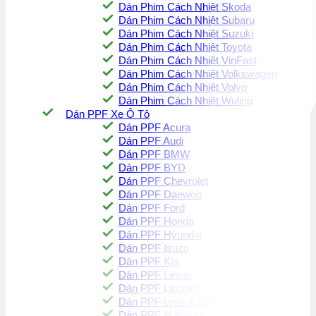
Dán Phim Cách Nhiệt Skoda
Dán Phim Cách Nhiệt Subaru
Dán Phim Cách Nhiệt Suzuki
Dán Phim Cách Nhiệt Toyota
Dán Phim Cách Nhiệt VinFast
Dán Phim Cách Nhiệt Volkswagen
Dán Phim Cách Nhiệt Volvo
Dán Phim Cách Nhiệt Wuling
Dán PPF Xe Ô Tô
Dán PPF Acura
Dán PPF Audi
Dán PPF BMW
Dán PPF BYD
Dán PPF Chevrolet
Dán PPF Daewoo
Dán PPF Ford
Dán PPF Honda
Dán PPF Hyundai
Dán PPF Isuzu
Dán PPF Kia
Dán PPF Lexus
Dán PPF Lincoln
Dán PPF Lynk & Co
Dán PPF Maserati