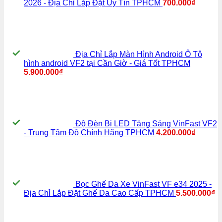
2026 - Địa Chỉ Lắp Đặt Uy Tín TPHCM
700.000
₫
Địa Chỉ Lắp Màn Hình Android Ô Tô
hình android VF2 tại Cần Giờ - Giá Tốt TPHCM
5.900.000
₫
Độ Đèn Bi LED Tăng Sáng VinFast VF2
- Trung Tâm Độ Chính Hãng TPHCM
4.200.000
₫
Bọc Ghế Da Xe VinFast VF e34 2025 -
Địa Chỉ Lắp Đặt Ghế Da Cao Cấp TPHCM
5.500.000
₫