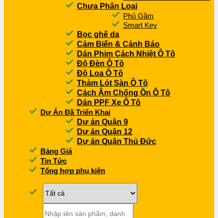
Chưa Phân Loại
Phủ Gầm
Smart Key
Bọc ghế da
Cảm Biến & Cảnh Báo
Dán Phim Cách Nhiệt Ô Tô
Độ Đèn Ô Tô
Độ Loa Ô Tô
Thảm Lót Sàn Ô Tô
Cách Âm Chống Ồn Ô Tô
Dán PPF Xe Ô Tô
Dự Án Đã Triển Khai
Dự án Quận 9
Dự án Quận 12
Dự án Quận Thủ Đức
Bảng Giá
Tin Tức
Tổng hợp phụ kiện
Tìm
kiếm: