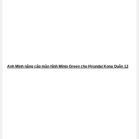
Anh Minh nâng cấp màn hình Minio Green cho Hyundai Kona Quận 12