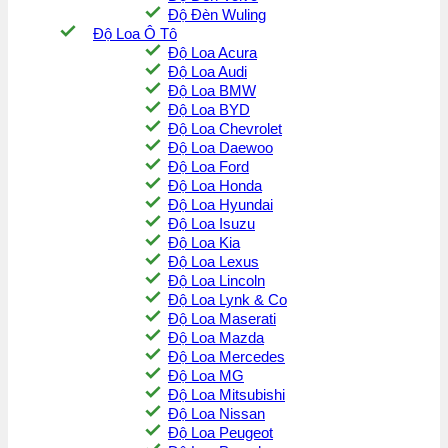
Độ Đèn Wuling
Độ Loa Ô Tô
Độ Loa Acura
Độ Loa Audi
Độ Loa BMW
Độ Loa BYD
Độ Loa Chevrolet
Độ Loa Daewoo
Độ Loa Ford
Độ Loa Honda
Độ Loa Hyundai
Độ Loa Isuzu
Độ Loa Kia
Độ Loa Lexus
Độ Loa Lincoln
Độ Loa Lynk & Co
Độ Loa Maserati
Độ Loa Mazda
Độ Loa Mercedes
Độ Loa MG
Độ Loa Mitsubishi
Độ Loa Nissan
Độ Loa Peugeot