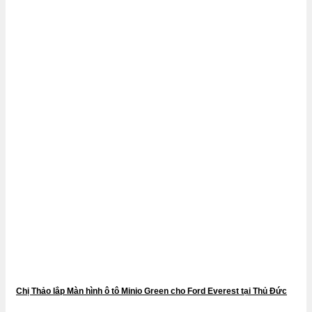
Chị Thảo lắp Màn hình ô tô Minio Green cho Ford Everest tại Thủ Đức