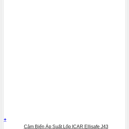
+
Cảm Biến Áp Suất Lốp ICAR Ellisafe J43