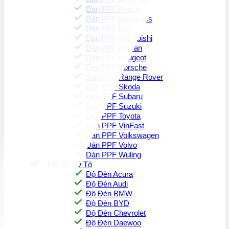
Dán PPF Mazda
Dán PPF Mercedes
Dán PPF MG
Dán PPF Mitsubishi
Dán PPF Nissan
Dán PPF Peugeot
Dán PPF Porsche
Dán PPF Range Rover
Dán PPF Skoda
Dán PPF Subaru
Dán PPF Suzuki
Dán PPF Toyota
Dán PPF VinFast
Dán PPF Volkswagen
Dán PPF Volvo
Dán PPF Wuling
Độ Đèn Ô Tô
Độ Đèn Acura
Độ Đèn Audi
Độ Đèn BMW
Độ Đèn BYD
Độ Đèn Chevrolet
Độ Đèn Daewoo