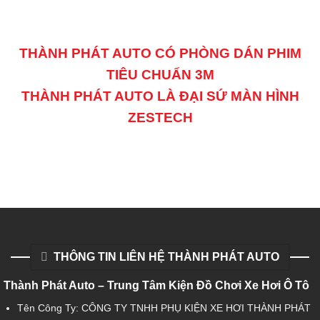
THÀNH PHÁT AUTO CÓ PHÒNG DÁN PHIM
TIÊU CHUẨN 3M
THÀNH PHÁT AUTO LÀ ĐẠI SỨ MÀN HÌNH
ZESTECH
THÔNG TIN LIÊN HỆ THÀNH PHÁT AUTO
Thành Phát Auto – Trung Tâm Kiện Đồ Chơi Xe Hơi Ô Tô
Tên Công Ty: CÔNG TY TNHH PHỤ KIỆN XE HƠI THÀNH PHÁT