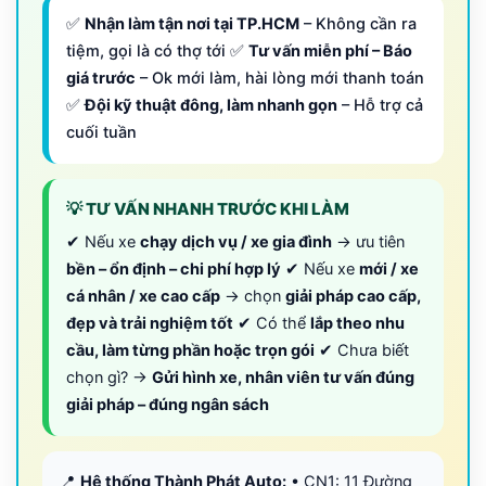
✅
Nhận làm tận nơi tại TP.HCM
– Không cần ra
tiệm, gọi là có thợ tới ✅
Tư vấn miễn phí – Báo
giá trước
– Ok mới làm, hài lòng mới thanh toán
✅
Đội kỹ thuật đông, làm nhanh gọn
– Hỗ trợ cả
cuối tuần
💡 TƯ VẤN NHANH TRƯỚC KHI LÀM
✔ Nếu xe
chạy dịch vụ / xe gia đình
→ ưu tiên
bền – ổn định – chi phí hợp lý
✔ Nếu xe
mới / xe
cá nhân / xe cao cấp
→ chọn
giải pháp cao cấp,
đẹp và trải nghiệm tốt
✔ Có thể
lắp theo nhu
cầu, làm từng phần hoặc trọn gói
✔ Chưa biết
chọn gì? →
Gửi hình xe, nhân viên tư vấn đúng
giải pháp – đúng ngân sách
📍
Hệ thống Thành Phát Auto:
• CN1: 11 Đường