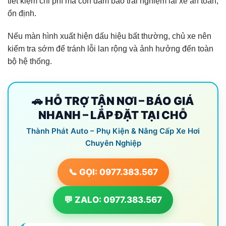
tiết kiệm chi phí mà còn đảm bảo trải nghiệm lái xe an toàn,
ổn định.
Nếu màn hình xuất hiện dấu hiệu bất thường, chủ xe nên
kiểm tra sớm để tránh lỗi lan rộng và ảnh hưởng đến toàn
bộ hệ thống.
🚗 HỖ TRỢ TẬN NƠI – BÁO GIÁ
NHANH – LẮP ĐẶT TẠI CHỖ
Thành Phát Auto – Phụ Kiện & Nâng Cấp Xe Hơi
Chuyên Nghiệp
📞 GỌI: 0977.383.567
💬 ZALO: 0977.383.567