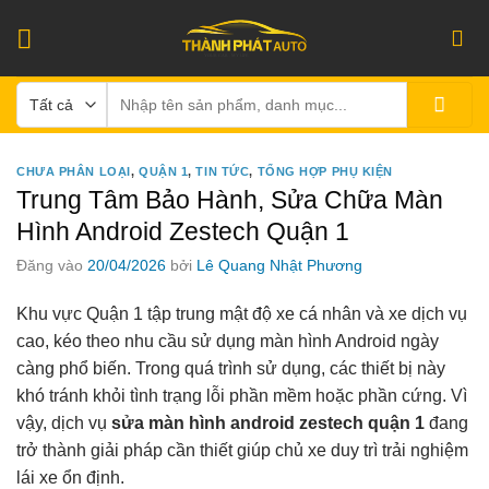
Bỏ
qua
nội
Tìm
dung
kiếm:
CHƯA PHÂN LOẠI
,
QUẬN 1
,
TIN TỨC
,
TỔNG HỢP PHỤ KIỆN
Trung Tâm Bảo Hành, Sửa Chữa Màn
Hình Android Zestech Quận 1
Đăng vào
20/04/2026
bởi
Lê Quang Nhật Phương
Khu vực Quận 1 tập trung mật độ xe cá nhân và xe dịch vụ
cao, kéo theo nhu cầu sử dụng màn hình Android ngày
càng phổ biến. Trong quá trình sử dụng, các thiết bị này
khó tránh khỏi tình trạng lỗi phần mềm hoặc phần cứng. Vì
vậy, dịch vụ
sửa màn hình android zestech quận 1
đang
trở thành giải pháp cần thiết giúp chủ xe duy trì trải nghiệm
lái xe ổn định.