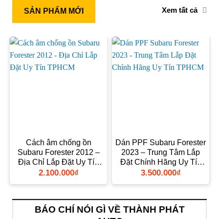
Xem tất cả
SẢN PHẨM MỚI
Cách âm chống ồn
Dán PPF Subaru Forester
Subaru Forester 2012 –
2023 – Trung Tâm Lắp
Địa Chỉ Lắp Đặt Uy Tín
Đặt Chính Hãng Uy Tín
TPHCM
TPHCM
2.100.000
₫
3.500.000
₫
BÁO CHÍ NÓI GÌ VỀ THÀNH PHÁT