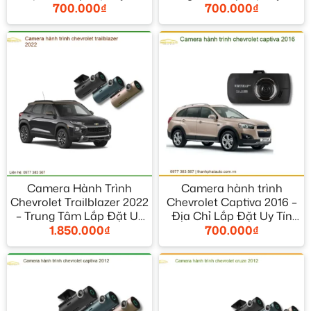
700.000
₫
700.000
₫
TPHCM
TPHCM
Camera Hành Trình
Camera hành trình
Chevrolet Trailblazer 2022
Chevrolet Captiva 2016 –
– Trung Tâm Lắp Đặt Uy
Địa Chỉ Lắp Đặt Uy Tín
1.850.000
₫
700.000
₫
Tín TPHCM
TPHCM