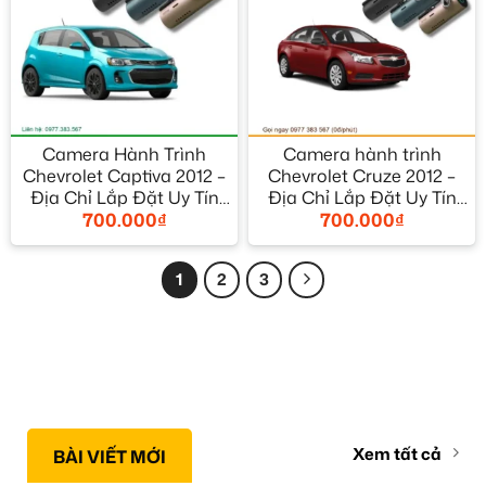
Camera Hành Trình
Camera hành trình
Chevrolet Captiva 2012 –
Chevrolet Cruze 2012 –
Địa Chỉ Lắp Đặt Uy Tín
Địa Chỉ Lắp Đặt Uy Tín
700.000
₫
700.000
₫
TPHCM
TPHCM
1
2
3
Xem tất cả
BÀI VIẾT MỚI