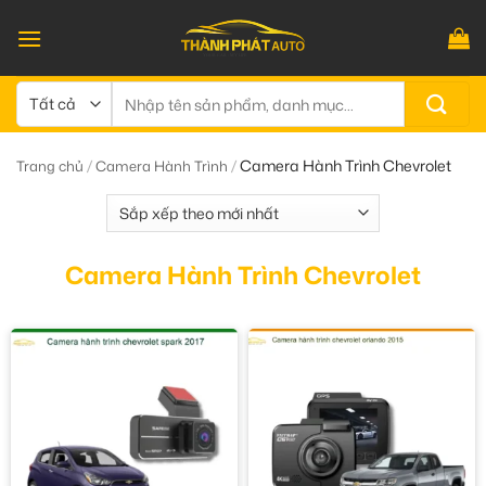
Bỏ
qua
nội
dung
Tìm
kiếm:
/
/
Camera Hành Trình Chevrolet
Trang chủ
Camera Hành Trình
Camera Hành Trình Chevrolet