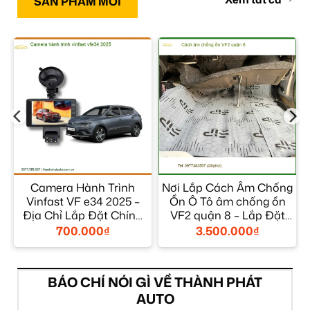
SẢN PHẨM MỚI
Camera Hành Trình
Nơi Lắp Cách Âm Chống
Vinfast VF e34 2025 –
Ồn Ô Tô âm chống ồn
Địa Chỉ Lắp Đặt Chính
VF2 quận 8 – Lắp Đặt
Hãng TPHCM
Giá Tốt
700.000
₫
3.500.000
₫
BÁO CHÍ NÓI GÌ VỀ THÀNH PHÁT
AUTO