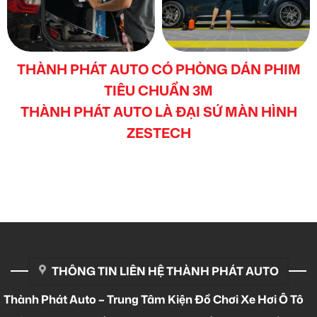
THÀNH PHÁT AUTO CÓ PHÒNG DÁN PHIM
TIÊU CHUẨN 3M
THÀNH PHÁT AUTO LÀ ĐẠI SỨ MÀN HÌNH
ZESTECH
THÔNG TIN LIÊN HỆ THÀNH PHÁT AUTO
Thành Phát Auto – Trung Tâm Kiện Đồ Chơi Xe Hơi Ô Tô