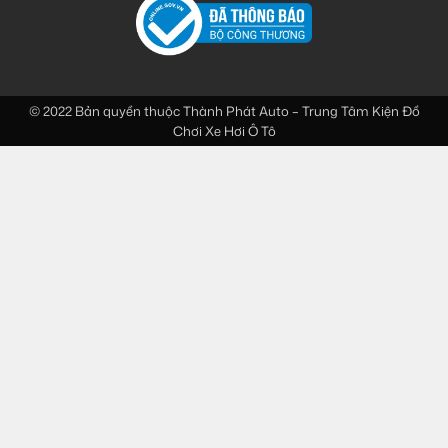
© 2022 Bản quyền thuộc
Thành Phát Auto – Trung Tâm Kiện Đồ
Chơi Xe Hơi Ô Tô