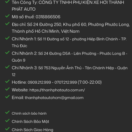
Tên Công Ty: CÔNG TY TNHH PHỤ KIỆN XE HƠI THÀNH
PHÁT AUTO
Mã số thuế: 0318866506
Địa chỉ: Số 24 Đường 250, Khu phố 60, Phường Phước Long,
Thành phố Hồ Chí Minh, Việt Nam
Chi Nhánh 1:
Số 11 Đường số 12 - phường Hiệp Bình Chánh - TP.
Thủ Đức
Chi Nhánh 2:
Số
24 Đường D5A - Liên Phường - Phước Long B -
Quận 9
Chi Nhánh 3:
Số 753
Nguyễn Ảnh Thủ - Tân Chánh Hiệp - Quận
12
Hotline:
-
(7:00-22:00)
0909.212.999
0707.212.999
Website:
https://thanhphatauto.com.vn/
Email:
thanhphatautohcm@gmail.com
Chính sách bảo hành
Chính Sách Bảo Mật
Chính Sách Giao Hàng