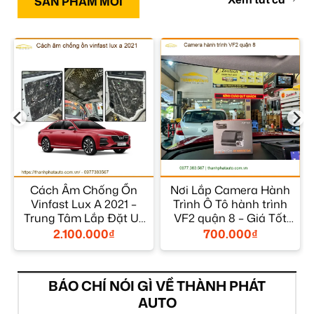
SẢN PHẨM MỚI
Cách Âm Chống Ồn
Nơi Lắp Camera Hành
Vinfast Lux A 2021 –
Trình Ô Tô hành trình
á
Trung Tâm Lắp Đặt Uy
VF2 quận 8 – Giá Tốt
Tín TPHCM
TPHCM
2.100.000
₫
700.000
₫
BÁO CHÍ NÓI GÌ VỀ THÀNH PHÁT
AUTO