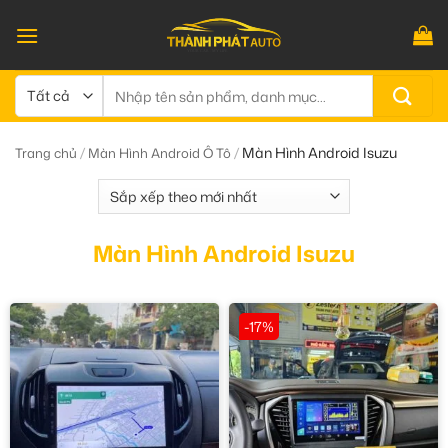
Bỏ
qua
nội
dung
Tìm
kiếm:
/
/
Màn Hình Android Isuzu
Trang chủ
Màn Hình Android Ô Tô
Màn Hình Android Isuzu
-17%