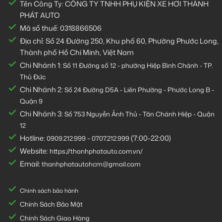
Tên Công Ty: CÔNG TY TNHH PHỤ KIỆN XE HƠI THÀNH
PHÁT AUTO
Mã số thuế: 0318866506
Địa chỉ: Số 24 Đường 250, Khu phố 60, Phường Phước Long,
Thành phố Hồ Chí Minh, Việt Nam
Chi Nhánh 1:
Số 11 Đường số 12 - phường Hiệp Bình Chánh - TP.
Thủ Đức
Chi Nhánh 2:
Số
24 Đường D5A - Liên Phường - Phước Long B -
Quận 9
Chi Nhánh 3:
Số 753
Nguyễn Ảnh Thủ - Tân Chánh Hiệp - Quận
12
Hotline:
-
(7:00-22:00)
0909.212.999
0707.212.999
Website:
https://thanhphatauto.com.vn/
Email:
thanhphatautohcm@gmail.com
Chính sách bảo hành
Chính Sách Bảo Mật
Chính Sách Giao Hàng