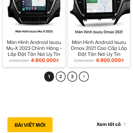
Màn Hình Android Isuzu
Màn Hình Android Isuzu
Mu-X 2023 Chính Hãng –
Dmax 2021 Cao Cấp Lắp
Lắp Đặt Tận Nơi Uy Tín
Đặt Tận Nơi Uy Tín
4.900.000
₫
4.900.000
₫
5.900.000
₫
5.900.000
₫
1
2
3
Xem tất cả
BÀI VIẾT MỚI