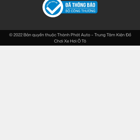
© 2022 Bản quyền thuộc
Thành Phát Auto – Trung Tâm Kiện Đồ
Chơi Xe Hơi Ô Tô