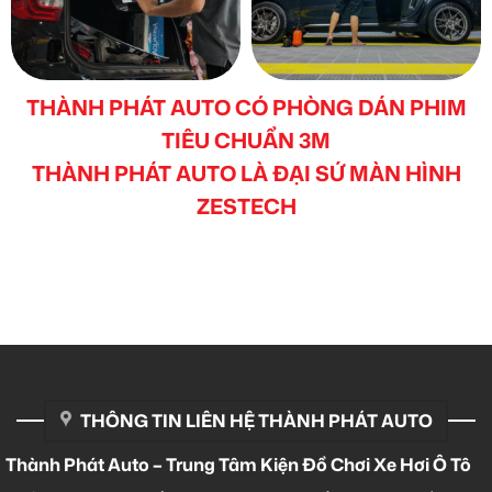
THÀNH PHÁT AUTO CÓ PHÒNG DÁN PHIM
TIÊU CHUẨN 3M
THÀNH PHÁT AUTO LÀ ĐẠI SỨ MÀN HÌNH
ZESTECH
THÔNG TIN LIÊN HỆ THÀNH PHÁT AUTO
Thành Phát Auto – Trung Tâm Kiện Đồ Chơi Xe Hơi Ô Tô