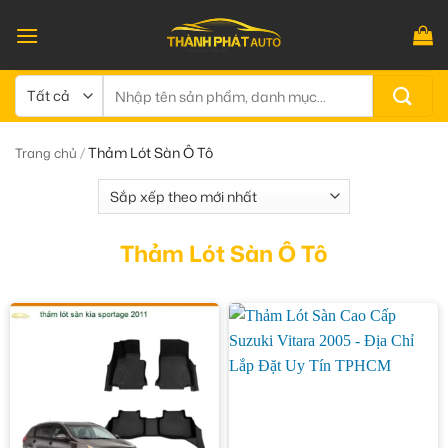
Bỏ
qua
nội
dung
Tìm
kiếm:
/
Thảm Lót Sàn Ô Tô
Trang chủ
Thảm Lót Sàn Ô Tô