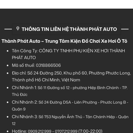
THÔNG TIN LIÊN HỆ THÀNH PHÁT AUTO
Thành Phát Auto – Trung Tâm Kiện Đồ Chơi Xe Hơi Ô Tô
Tên Công Ty: CÔNG TY TNHH PHỤ KIỆN XE HƠI THÀNH
PHÁT AUTO
Mã số thuế: 0318866506
Địa chỉ: Số 24 Đường 250, Khu phố 60, Phường Phước Long,
Thành phố Hồ Chí Minh, Việt Nam
Chi Nhánh 1:
Số 11 Đường số 12 - phường Hiệp Bình Chánh - TP.
Thủ Đức
Chi Nhánh 2:
Số
24 Đường D5A - Liên Phường - Phước Long B -
Quận 9
Chi Nhánh 3:
Số 753
Nguyễn Ảnh Thủ - Tân Chánh Hiệp - Quận
12
Hotline:
-
(7:00-22:00)
0909.212.999
0707.212.999