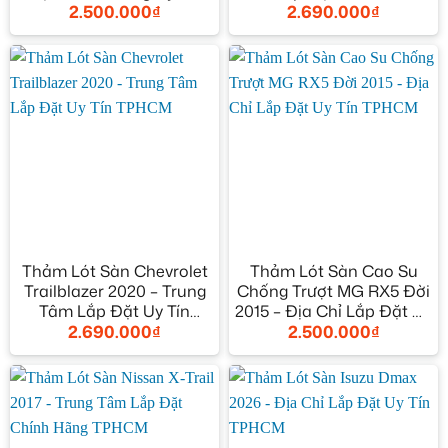
2.500.000
₫
2.690.000
₫
TPHCM
TPHCM
Thảm Lót Sàn Chevrolet
Thảm Lót Sàn Cao Su
Trailblazer 2020 – Trung
Chống Trượt MG RX5 Đời
Tâm Lắp Đặt Uy Tín
2015 – Địa Chỉ Lắp Đặt Uy
2.690.000
₫
2.500.000
₫
TPHCM
Tín TPHCM