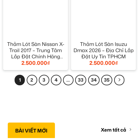
Thảm Lót Sàn Nissan X-
Thảm Lót Sàn Isuzu
Trail 2017 – Trung Tâm
Dmax 2026 – Địa Chỉ Lắp
Lắp Đặt Chính Hãng
Đặt Uy Tín TPHCM
2.500.000
₫
2.500.000
₫
TPHCM
1
2
3
4
…
33
34
35
Xem tất cả
BÀI VIẾT MỚI