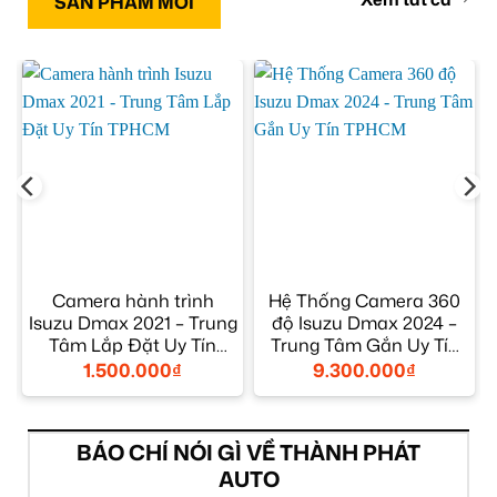
SẢN PHẨM MỚI
Camera hành trình
Hệ Thống Camera 360
Isuzu Dmax 2021 – Trung
độ Isuzu Dmax 2024 –
ộ
Tâm Lắp Đặt Uy Tín
Trung Tâm Gắn Uy Tín
TPHCM
TPHCM
1.500.000
₫
9.300.000
₫
BÁO CHÍ NÓI GÌ VỀ THÀNH PHÁT
AUTO