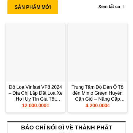
Xem tất cả
SẢN PHẨM MỚI
Độ Loa Vinfast VF8 2024
Trung Tâm Độ Đèn Ô Tô
– Địa Chỉ Lắp Đặt Loa Xe
đèn Minio Green Huyện
Hơi Uy Tín Giá Tốt
Cần Giờ – Nâng Cấp
TPHCM
Chính Hãng
12.000.000
₫
4.200.000
₫
BÁO CHÍ NÓI GÌ VỀ THÀNH PHÁT