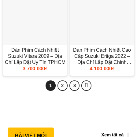
Dán Phim Cách Nhiệt
Dán Phim Cách Nhiệt Cao
Suzuki Vitara 2009 – Địa
Cấp Suzuki Ertiga 2022 –
Chỉ Lắp Đặt Uy Tín TPHCM
Địa Chỉ Lắp Đặt Chính
3.700.000
₫
4.100.000
₫
Hãng TPHCM
1
2
3
Xem tất cả
BÀI VIẾT MỚI