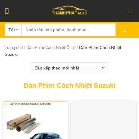
Bỏ
qua
nội
Tìm
dung
kiếm:
/
/
Dán Phim Cách Nhiệt
Trang chủ
Dán Phim Cách Nhiệt Ô Tô
Suzuki
Dán Phim Cách Nhiệt Suzuki