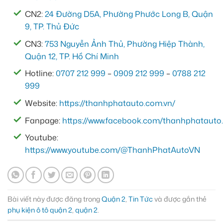
CN2:
24 Đường D5A, Phường Phước Long B, Quận
9, TP. Thủ Đức
CN3:
753 Nguyễn Ảnh Thủ, Phường Hiệp Thành,
Quận 12, TP. Hồ Chí Minh
Hotline:
0707 212 999
–
0909 212 999
–
0788 212
999
Website:
https://thanhphatauto.com.vn/
Fanpage:
https://www.facebook.com/thanhphatauto.
Youtube:
https://www.youtube.com/@ThanhPhatAutoVN
Bài viết này được đăng trong
Quận 2
,
Tin Tức
và được gắn thẻ
phụ kiện ô tô quận 2
,
quận 2
.