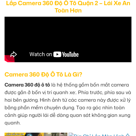
Lắp Camera 360 Độ Ô Tô Quận 2 – Lái Xe An
Toàn Hơn
Camera 360 Độ Ô Tô Là Gì?
Camera 360 độ ô tô
là hệ thống gồm bốn mắt camera
được gắn ở bốn vị trí quanh xe:. Phía trước, phía sau và
hai bên gương. Hình ảnh từ các camera này được xử lý
bằng phần mềm chuyên dụng. Tạo ra góc nhìn toàn
cảnh giúp người lái dễ dàng quan sát không gian xung
quanh.