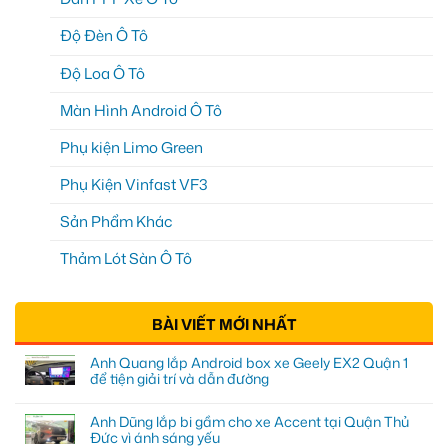
Độ Đèn Ô Tô
Độ Loa Ô Tô
Màn Hình Android Ô Tô
Phụ kiện Limo Green
Phụ Kiện Vinfast VF3
Sản Phẩm Khác
Thảm Lót Sàn Ô Tô
BÀI VIẾT MỚI NHẤT
Anh Quang lắp Android box xe Geely EX2 Quận 1
để tiện giải trí và dẫn đường
Anh Dũng lắp bi gầm cho xe Accent tại Quận Thủ
Đức vì ánh sáng yếu