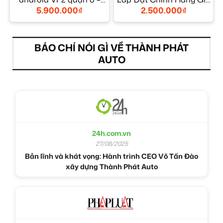
Giá Tốt TPHCM
Tốt TPHCM
5.900.000
₫
2.500.000
₫
BÁO CHÍ NÓI GÌ VỀ THÀNH PHÁT
AUTO
24h.com.vn
27/08/2025
Bản lĩnh và khát vọng: Hành trình CEO Võ Tấn Đào
xây dựng Thành Phát Auto