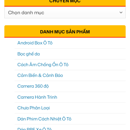
CHUYÊN MỤC
Chuyên
Mục
DANH MỤC SẢN PHẨM
Android Box Ô Tô
Bọc ghế da
Cách Âm Chống Ồn Ô Tô
Cảm Biến & Cảnh Báo
Camera 360 độ
Camera Hành Trình
Chưa Phân Loại
Dán Phim Cách Nhiệt Ô Tô
Dán PPF Xe Ô Tô