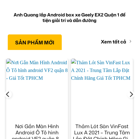
Anh Quang lắp Android box xe Geely EX2 Quận 1 để
tiện giải trí và dẫn đường
Xem tất cả
SẢN PHẨM MỚI
p
Nơi Gắn Màn Hình
Thảm Lót Sàn VinFast
Android Ô Tô hình
Lux A 2021 – Trung Tâm
android VF2 quận 8 –
Lắp Đặt Chính Hãng Giá