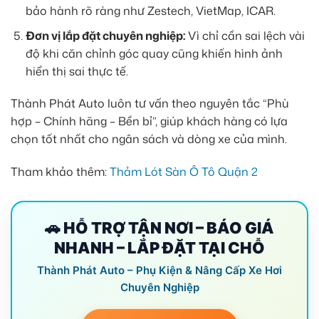
bảo hành rõ ràng như Zestech, VietMap, ICAR.
Đơn vị lắp đặt chuyên nghiệp:
Vì chỉ cần sai lệch vài
độ khi căn chỉnh góc quay cũng khiến hình ảnh
hiển thị sai thực tế.
Thành Phát Auto luôn tư vấn theo nguyên tắc “Phù
hợp – Chính hãng – Bền bỉ”, giúp khách hàng có lựa
chọn tốt nhất cho ngân sách và dòng xe của mình.
Tham khảo thêm:
Thảm Lót Sàn Ô Tô Quận 2
🚗 HỖ TRỢ TẬN NƠI – BÁO GIÁ
NHANH – LẮP ĐẶT TẠI CHỖ
Thành Phát Auto – Phụ Kiện & Nâng Cấp Xe Hơi
Chuyên Nghiệp