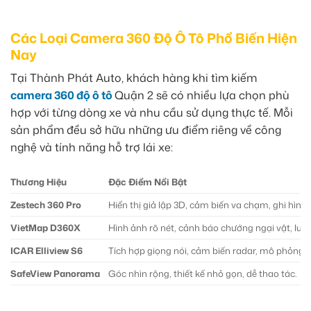
Các Loại Camera 360 Độ Ô Tô Phổ Biến Hiện
Nay
Tại Thành Phát Auto, khách hàng khi tìm kiếm
camera 360 độ ô tô
Quận 2 sẽ có nhiều lựa chọn phù
hợp với từng dòng xe và nhu cầu sử dụng thực tế. Mỗi
sản phẩm đều sở hữu những ưu điểm riêng về công
nghệ và tính năng hỗ trợ lái xe:
Thương Hiệu
Đặc Điểm Nổi Bật
Zestech 360 Pro
Hiển thị giả lập 3D, cảm biến va chạm, ghi hình
VietMap D360X
Hình ảnh rõ nét, cảnh báo chướng ngại vật, lưu 
ICAR Elliview S6
Tích hợp giọng nói, cảm biến radar, mô phỏng 3
SafeView Panorama
Góc nhìn rộng, thiết kế nhỏ gọn, dễ thao tác.