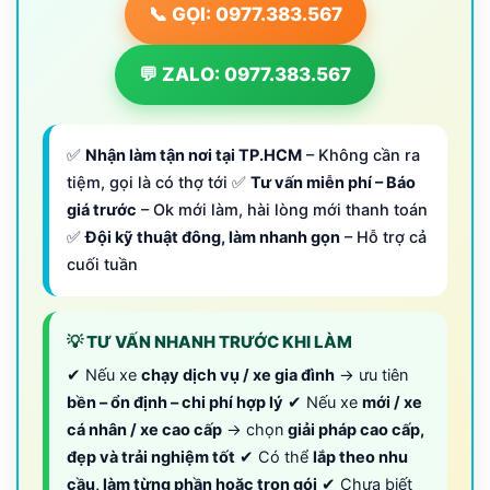
📞 GỌI: 0977.383.567
💬 ZALO: 0977.383.567
✅
Nhận làm tận nơi tại TP.HCM
– Không cần ra
tiệm, gọi là có thợ tới ✅
Tư vấn miễn phí – Báo
giá trước
– Ok mới làm, hài lòng mới thanh toán
✅
Đội kỹ thuật đông, làm nhanh gọn
– Hỗ trợ cả
cuối tuần
💡 TƯ VẤN NHANH TRƯỚC KHI LÀM
✔ Nếu xe
chạy dịch vụ / xe gia đình
→ ưu tiên
bền – ổn định – chi phí hợp lý
✔ Nếu xe
mới / xe
cá nhân / xe cao cấp
→ chọn
giải pháp cao cấp,
đẹp và trải nghiệm tốt
✔ Có thể
lắp theo nhu
cầu, làm từng phần hoặc trọn gói
✔ Chưa biết