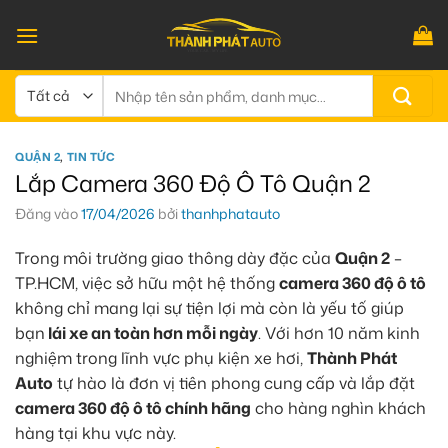
Bỏ
qua
nội
dung
Tìm
kiếm:
QUẬN 2
,
TIN TỨC
Lắp Camera 360 Độ Ô Tô Quận 2
Đăng vào
17/04/2026
bởi
thanhphatauto
Trong môi trường giao thông dày đặc của
Quận 2
–
TP.HCM, việc sở hữu một hệ thống
camera 360 độ ô tô
không chỉ mang lại sự tiện lợi mà còn là yếu tố giúp
bạn
lái xe an toàn hơn mỗi ngày
. Với hơn 10 năm kinh
nghiệm trong lĩnh vực phụ kiện xe hơi,
Thành Phát
Auto
tự hào là đơn vị tiên phong cung cấp và lắp đặt
camera 360 độ ô tô chính hãng
cho hàng nghìn khách
hàng tại khu vực này.