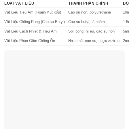
LOẠI VẬT LIỆU
THÀNH PHẦN CHÍNH
ĐỘ
Vật Liệu Tiêu Âm (Foam/Mút xốp)
Cao su non, polyurethane
10
Vật Liệu Chống Rung (Cao su Butyl)
Cao su butyl, lá nhôm
1.
Vật Liệu Cách Nhiệt & Tiêu Âm
Sợi bông, nỉ ép, cao su non
5m
Vật Liệu Phun Gầm Chống Ồn
Hợp chất cao su, nhựa đường
2mm