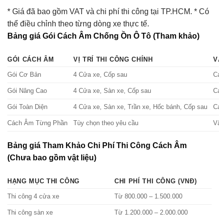
* Giá đã bao gồm VAT và chi phí thi công tại TP.HCM. * Có
thể điều chỉnh theo từng dòng xe thực tế.
Bảng giá Gói Cách Âm Chống Ồn Ô Tô (Tham khảo)
GÓI CÁCH ÂM
VỊ TRÍ THI CÔNG CHÍNH
V
Gói Cơ Bản
4 Cửa xe, Cốp sau
C
Gói Nâng Cao
4 Cửa xe, Sàn xe, Cốp sau
C
Gói Toàn Diện
4 Cửa xe, Sàn xe, Trần xe, Hốc bánh, Cốp sau
C
Cách Âm Từng Phần
Tùy chọn theo yêu cầu
Vậ
Bảng giá Tham Khảo Chi Phí Thi Công Cách Âm
(Chưa bao gồm vật liệu)
HẠNG MỤC THI CÔNG
CHI PHÍ THI CÔNG (VNĐ)
Thi công 4 cửa xe
Từ 800.000 – 1.500.000
Thi công sàn xe
Từ 1.200.000 – 2.000.000