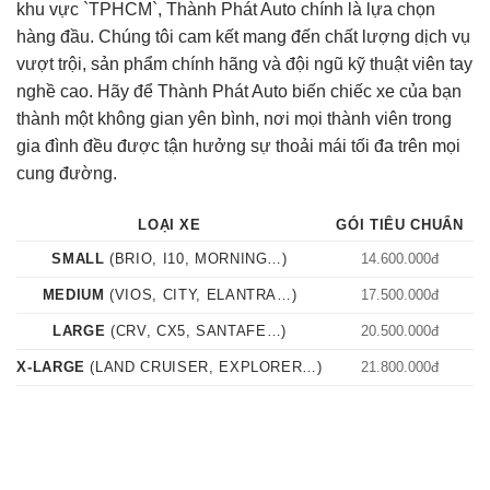
khu vực `TPHCM`, Thành Phát Auto chính là lựa chọn
hàng đầu. Chúng tôi cam kết mang đến chất lượng dịch vụ
vượt trội, sản phẩm chính hãng và đội ngũ kỹ thuật viên tay
nghề cao. Hãy để Thành Phát Auto biến chiếc xe của bạn
thành một không gian yên bình, nơi mọi thành viên trong
gia đình đều được tận hưởng sự thoải mái tối đa trên mọi
cung đường.
LOẠI XE
GÓI TIÊU CHUẨN
G
SMALL
(BRIO, I10, MORNING…)
14.600.000đ
1
MEDIUM
(VIOS, CITY, ELANTRA…)
17.500.000đ
1
LARGE
(CRV, CX5, SANTAFE…)
20.500.000đ
2
X-LARGE
(LAND CRUISER, EXPLORER…)
21.800.000đ
2