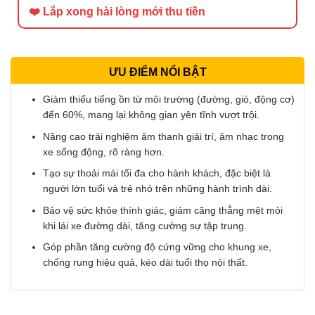
❤️ Lắp xong hài lòng mới thu tiền
ƯU ĐIỂM NỔI BẬT
Giảm thiểu tiếng ồn từ môi trường (đường, gió, động cơ)
đến 60%, mang lại không gian yên tĩnh vượt trội.
Nâng cao trải nghiệm âm thanh giải trí, âm nhạc trong
xe sống động, rõ ràng hơn.
Tạo sự thoải mái tối đa cho hành khách, đặc biệt là
người lớn tuổi và trẻ nhỏ trên những hành trình dài.
Bảo vệ sức khỏe thính giác, giảm căng thẳng mệt mỏi
khi lái xe đường dài, tăng cường sự tập trung.
Góp phần tăng cường độ cứng vững cho khung xe,
chống rung hiệu quả, kéo dài tuổi thọ nội thất.