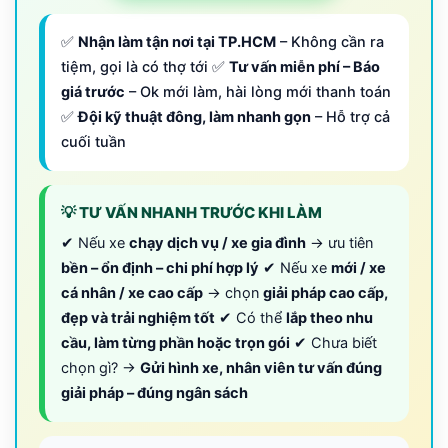
✅
Nhận làm tận nơi tại TP.HCM
– Không cần ra
tiệm, gọi là có thợ tới ✅
Tư vấn miễn phí – Báo
giá trước
– Ok mới làm, hài lòng mới thanh toán
✅
Đội kỹ thuật đông, làm nhanh gọn
– Hỗ trợ cả
cuối tuần
💡 TƯ VẤN NHANH TRƯỚC KHI LÀM
✔ Nếu xe
chạy dịch vụ / xe gia đình
→ ưu tiên
bền – ổn định – chi phí hợp lý
✔ Nếu xe
mới / xe
cá nhân / xe cao cấp
→ chọn
giải pháp cao cấp,
đẹp và trải nghiệm tốt
✔ Có thể
lắp theo nhu
cầu, làm từng phần hoặc trọn gói
✔ Chưa biết
chọn gì? →
Gửi hình xe, nhân viên tư vấn đúng
giải pháp – đúng ngân sách