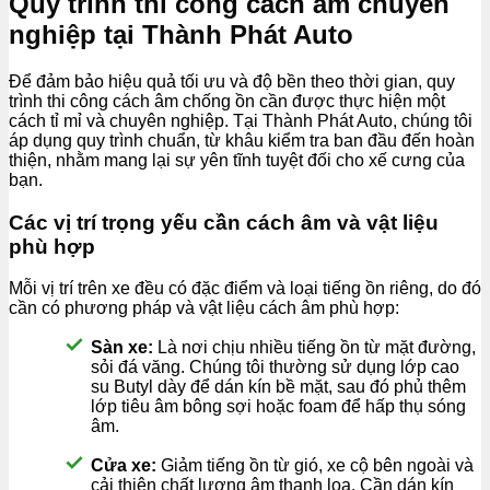
Quy trình thi công cách âm chuyên
nghiệp tại Thành Phát Auto
Để đảm bảo hiệu quả tối ưu và độ bền theo thời gian, quy
trình thi công cách âm chống ồn cần được thực hiện một
cách tỉ mỉ và chuyên nghiệp. Tại Thành Phát Auto, chúng tôi
áp dụng quy trình chuẩn, từ khâu kiểm tra ban đầu đến hoàn
thiện, nhằm mang lại sự yên tĩnh tuyệt đối cho xế cưng của
bạn.
Các vị trí trọng yếu cần cách âm và vật liệu
phù hợp
Mỗi vị trí trên xe đều có đặc điểm và loại tiếng ồn riêng, do đó
cần có phương pháp và vật liệu cách âm phù hợp:
Sàn xe:
Là nơi chịu nhiều tiếng ồn từ mặt đường,
sỏi đá văng. Chúng tôi thường sử dụng lớp cao
su Butyl dày để dán kín bề mặt, sau đó phủ thêm
lớp tiêu âm bông sợi hoặc foam để hấp thụ sóng
âm.
Cửa xe:
Giảm tiếng ồn từ gió, xe cộ bên ngoài và
cải thiện chất lượng âm thanh loa. Cần dán kín