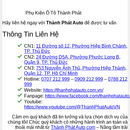
Phụ Kiện Ô Tô Thành Phát
Hãy liên hệ ngay với
Thành Phát Auto
để được tư vấn
Thông Tin Liên Hệ
CN1:
11 Đường số 12, Phường Hiệp Bình Chánh,
TP. Thủ Đức
CN2:
24 Đường D5A, Phường Phước Long B,
Quận 9, TP. Thủ Đức
CN3:
753 Nguyễn Ảnh Thủ, Phường Hiệp Thành,
Quận 12, TP. Hồ Chí Minh
Hotline:
0707 212 999
–
0909 212 999
–
0788 212
999
Website:
https://thanhphatauto.com.vn/
Fanpage:
https://www.facebook.com/thanhphatauto.
Youtube:
https://www.youtube.com/@ThanhPhatAutoVN
Cảm ơn quý khách đã tin tưởng và lựa chọn dịch vụ của
chúng tôi! Chúc quý khách có những hành trình an toàn và
thoải mái nhất từ
Thành Phát Auto com
– Nâng tầm trải