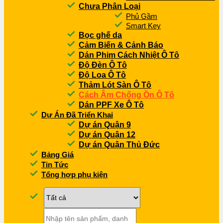
Chưa Phân Loại
Phủ Gầm
Smart Key
Bọc ghế da
Cảm Biến & Cảnh Báo
Dán Phim Cách Nhiệt Ô Tô
Độ Đèn Ô Tô
Độ Loa Ô Tô
Thảm Lót Sàn Ô Tô
Cách Âm Chống Ồn Ô Tô
Dán PPF Xe Ô Tô
Dự Án Đã Triển Khai
Dự án Quận 9
Dự án Quận 12
Dự án Quận Thủ Đức
Bảng Giá
Tin Tức
Tổng hợp phụ kiện
Tìm
kiếm: