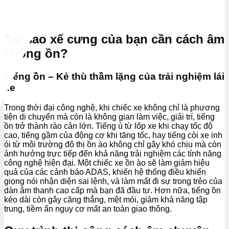
Tại sao xế cưng của bạn cần cách âm
chống ồn?
Tiếng ồn – Kẻ thù thầm lặng của trải nghiệm lái
xe
Trong thời đại công nghệ, khi chiếc xe không chỉ là phương
tiện di chuyển mà còn là không gian làm việc, giải trí, tiếng
ồn trở thành rào cản lớn. Tiếng ù từ lốp xe khi chạy tốc độ
cao, tiếng gầm của động cơ khi tăng tốc, hay tiếng còi xe inh
ỏi từ môi trường đô thị ồn ào không chỉ gây khó chịu mà còn
ảnh hưởng trực tiếp đến khả năng trải nghiệm các tính năng
công nghệ hiện đại. Một chiếc xe ồn ào sẽ làm giảm hiệu
quả của các cảnh báo ADAS, khiến hệ thống điều khiển
giọng nói nhận diện sai lệnh, và làm mất đi sự trong trẻo của
dàn âm thanh cao cấp mà bạn đã đầu tư. Hơn nữa, tiếng ồn
kéo dài còn gây căng thẳng, mệt mỏi, giảm khả năng tập
trung, tiềm ẩn nguy cơ mất an toàn giao thông.