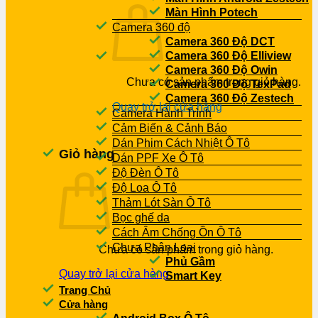
Màn Hình Potech
Camera 360 độ
Camera 360 Độ DCT
Camera 360 Độ Elliview
Camera 360 Độ Owin
Chưa có sản phẩm trong giỏ hàng.
Camera 360 Độ TexPad
Camera 360 Độ Zestech
Quay trở lại cửa hàng
Camera Hành Trình
Cảm Biến & Cảnh Báo
Dán Phim Cách Nhiệt Ô Tô
Giỏ hàng
Dán PPF Xe Ô Tô
Độ Đèn Ô Tô
Độ Loa Ô Tô
Thảm Lót Sàn Ô Tô
Bọc ghế da
Cách Âm Chống Ồn Ô Tô
Chưa Phân Loại
Chưa có sản phẩm trong giỏ hàng.
Phủ Gầm
Quay trở lại cửa hàng
Smart Key
Trang Chủ
Cửa hàng