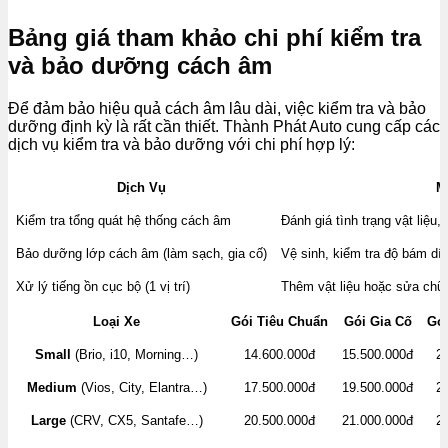
Bảng giá tham khảo chi phí kiểm tra
và bảo dưỡng cách âm
Để đảm bảo hiệu quả cách âm lâu dài, việc kiểm tra và bảo
dưỡng định kỳ là rất cần thiết. Thành Phát Auto cung cấp các
dịch vụ kiểm tra và bảo dưỡng với chi phí hợp lý:
Dịch Vụ
M
Kiểm tra tổng quát hệ thống cách âm
Đánh giá tình trạng vật liệu,
Bảo dưỡng lớp cách âm (làm sạch, gia cố)
Vệ sinh, kiểm tra độ bám dính
Xử lý tiếng ồn cục bộ (1 vị trí)
Thêm vật liệu hoặc sửa chữa
Loại Xe
Gói Tiêu Chuẩn
Gói Gia Cố
Gói
Small
(Brio, i10, Morning…)
14.600.000đ
15.500.000đ
2
Medium
(Vios, City, Elantra…)
17.500.000đ
19.500.000đ
2
Large
(CRV, CX5, Santafe…)
20.500.000đ
21.000.000đ
2