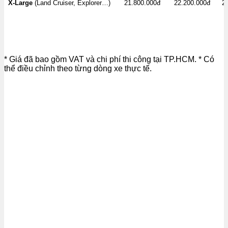
X-Large
(Land Cruiser, Explorer…)
21.800.000đ
22.200.000đ
2
* Giá đã bao gồm VAT và chi phí thi công tại TP.HCM. * Có
thể điều chỉnh theo từng dòng xe thực tế.