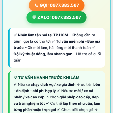
📞 GỌI: 0977.383.567
💬 ZALO: 0977.383.567
✅
Nhận làm tận nơi tại TP.HCM
– Không cần ra
tiệm, gọi là có thợ tới ✅
Tư vấn miễn phí – Báo giá
trước
– Ok mới làm, hài lòng mới thanh toán ✅
Đội kỹ thuật đông, làm nhanh gọn
– Hỗ trợ cả cuối
tuần
💡 TƯ VẤN NHANH TRƯỚC KHI LÀM
✔ Nếu xe
chạy dịch vụ / xe gia đình
→ ưu tiên
bền
– ổn định – chi phí hợp lý
✔ Nếu xe
mới / xe cá
nhân / xe cao cấp
→ chọn
giải pháp cao cấp, đẹp
và trải nghiệm tốt
✔ Có thể
lắp theo nhu cầu, làm
từng phần hoặc trọn gói
✔ Chưa biết chọn gì? →