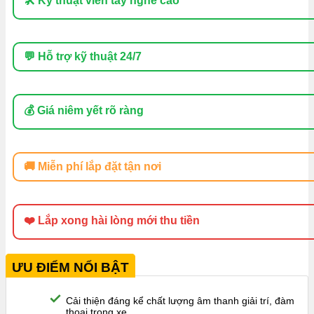
🛠 Kỹ thuật viên tay nghề cao
💬 Hỗ trợ kỹ thuật 24/7
💰 Giá niêm yết rõ ràng
🚚 Miễn phí lắp đặt tận nơi
❤️ Lắp xong hài lòng mới thu tiền
ƯU ĐIỂM NỔI BẬT
Cải thiện đáng kể chất lượng âm thanh giải trí, đàm
thoại trong xe.