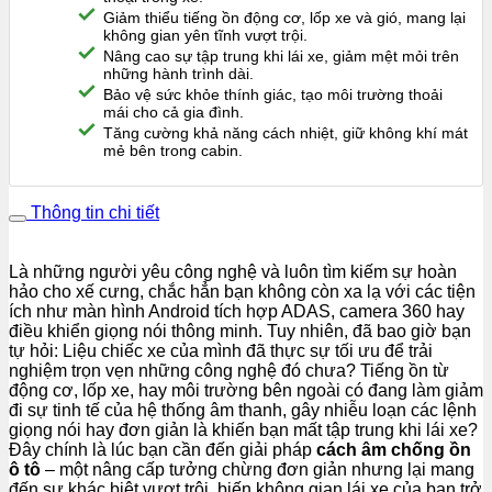
Giảm thiểu tiếng ồn động cơ, lốp xe và gió, mang lại
không gian yên tĩnh vượt trội.
Nâng cao sự tập trung khi lái xe, giảm mệt mỏi trên
những hành trình dài.
Bảo vệ sức khỏe thính giác, tạo môi trường thoải
mái cho cả gia đình.
Tăng cường khả năng cách nhiệt, giữ không khí mát
mẻ bên trong cabin.
Thông tin chi tiết
Là những người yêu công nghệ và luôn tìm kiếm sự hoàn
hảo cho xế cưng, chắc hẳn bạn không còn xa lạ với các tiện
ích như màn hình Android tích hợp ADAS, camera 360 hay
điều khiển giọng nói thông minh. Tuy nhiên, đã bao giờ bạn
tự hỏi: Liệu chiếc xe của mình đã thực sự tối ưu để trải
nghiệm trọn vẹn những công nghệ đó chưa? Tiếng ồn từ
động cơ, lốp xe, hay môi trường bên ngoài có đang làm giảm
đi sự tinh tế của hệ thống âm thanh, gây nhiễu loạn các lệnh
giọng nói hay đơn giản là khiến bạn mất tập trung khi lái xe?
Đây chính là lúc bạn cần đến giải pháp
cách âm chống ồn
ô tô
– một nâng cấp tưởng chừng đơn giản nhưng lại mang
đến sự khác biệt vượt trội, biến không gian lái xe của bạn trở