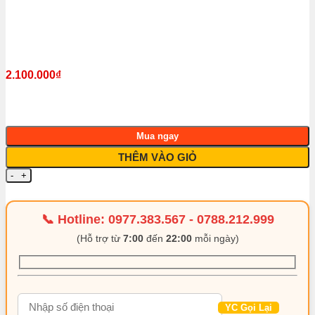
2.100.000
₫
Mua ngay
THÊM VÀO GIỎ
Dịch Vụ Thi Công Cách Âm Chống Ồn Ô Tô tại Quận 10 - Th
📞 Hotline:
0977.383.567
-
0788.212.999
(Hỗ trợ từ
7:00
đến
22:00
mỗi ngày)