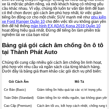
xe là một tác phẩm riêng, và mỗi khách hàng có những yêu
cầu khác nhau. Vì vậy, chúng tôi luôn tư vấn tận tình để bạn
có thể chọn được gói cách âm phù hợp nhất, từ việc giảm
tiếng ồn động cơ cho một chiếc SUV mạnh mẽ như
phụ kiện
xe Ford Ranger Quận 10
cho đến việc tối ưu không gian yên
tĩnh để hệ thống
màn hình EX ADAS Kona 2019 Quận 10
hoạt động hiệu quả nhất. Đừng để tiếng ồn làm phiền trải
nghiệm lái xe của bạn nữa!
Bảng giá gói cách âm chống ồn ô tô
tại Thành Phát Auto
Chúng tôi cung cấp nhiều gói cách âm chống ồn linh hoạt,
phù hợp với nhu cầu và ngân sách của từng khách hàng.
Dưới đây là bảng giá tham khảo các gói dịch vụ phổ biến:
Gói Cách Âm
Mô Tả
Cơ Bản (Basic)
Giảm tiếng ồn hiệu quả tại các vị trí trọng yếu.
Toàn Diện (Standard)
Giảm tiếng ồn từ nhiều nguồn, tạo không gian yên 
Cao Cấp (Premium)
Cách âm tối ưu, kết hợp cách nhiệt, chống rung to