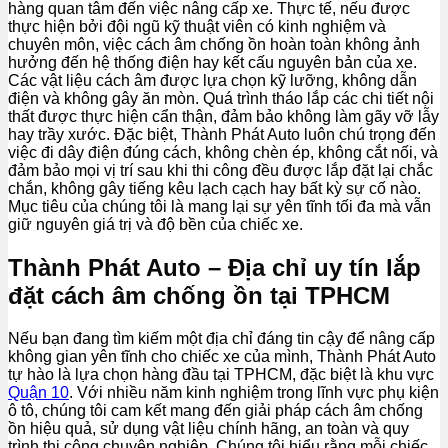
hàng quan tâm đến việc nâng cấp xe. Thực tế, nếu được
thực hiện bởi đội ngũ kỹ thuật viên có kinh nghiệm và
chuyên môn, việc cách âm chống ồn hoàn toàn không ảnh
hưởng đến hệ thống điện hay kết cấu nguyên bản của xe.
Các vật liệu cách âm được lựa chọn kỹ lưỡng, không dẫn
điện và không gây ăn mòn. Quá trình tháo lắp các chi tiết nội
thất được thực hiện cẩn thận, đảm bảo không làm gãy vỡ lẫy
hay trầy xước. Đặc biệt, Thành Phát Auto luôn chú trọng đến
việc đi dây điện đúng cách, không chèn ép, không cắt nối, và
đảm bảo mọi vị trí sau khi thi công đều được lắp đặt lại chắc
chắn, không gây tiếng kêu lạch cạch hay bất kỳ sự cố nào.
Mục tiêu của chúng tôi là mang lại sự yên tĩnh tối đa mà vẫn
giữ nguyên giá trị và độ bền của chiếc xe.
Thành Phát Auto – Địa chỉ uy tín lắp
đặt cách âm chống ồn tại TPHCM
Nếu bạn đang tìm kiếm một địa chỉ đáng tin cậy để nâng cấp
không gian yên tĩnh cho chiếc xe của mình, Thành Phát Auto
tự hào là lựa chọn hàng đầu tại TPHCM, đặc biệt là khu vực
Quận 10
. Với nhiều năm kinh nghiệm trong lĩnh vực phụ kiện
ô tô, chúng tôi cam kết mang đến giải pháp cách âm chống
ồn hiệu quả, sử dụng vật liệu chính hãng, an toàn và quy
trình thi công chuyên nghiệp. Chúng tôi hiểu rằng mỗi chiếc