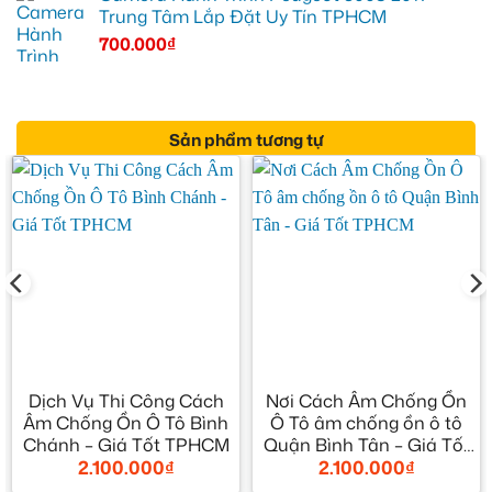
Trung Tâm Lắp Đặt Uy Tín TPHCM
700.000
₫
Sản phẩm tương tự
Dịch Vụ Thi Công Cách
Nơi Cách Âm Chống Ồn
Âm Chống Ồn Ô Tô Bình
Ô Tô âm chống ồn ô tô
Chánh – Giá Tốt TPHCM
Quận Bình Tân – Giá Tốt
2.100.000
₫
2.100.000
₫
TPHCM