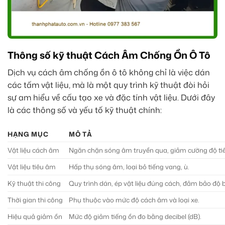
Thông số kỹ thuật Cách Âm Chống Ồn Ô Tô
Dịch vụ cách âm chống ồn ô tô không chỉ là việc dán
các tấm vật liệu, mà là một quy trình kỹ thuật đòi hỏi
sự am hiểu về cấu tạo xe và đặc tính vật liệu. Dưới đây
là các thông số và yếu tố kỹ thuật chính:
HẠNG MỤC
MÔ TẢ
Vật liệu cách âm
Ngăn chặn sóng âm truyền qua, giảm cường độ tiế
Vật liệu tiêu âm
Hấp thụ sóng âm, loại bỏ tiếng vang, ù.
Kỹ thuật thi công
Quy trình dán, ép vật liệu đúng cách, đảm bảo độ b
Thời gian thi công
Phụ thuộc vào mức độ cách âm và loại xe.
Hiệu quả giảm ồn
Mức độ giảm tiếng ồn đo bằng decibel (dB).