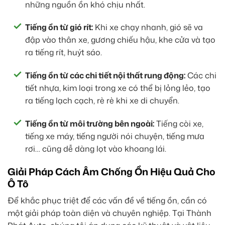
những nguồn ồn khó chịu nhất.
Tiếng ồn từ gió rít:
Khi xe chạy nhanh, gió sẽ va
đập vào thân xe, gương chiếu hậu, khe cửa và tạo
ra tiếng rít, huýt sáo.
Tiếng ồn từ các chi tiết nội thất rung động:
Các chi
tiết nhựa, kim loại trong xe có thể bị lỏng lẻo, tạo
ra tiếng lạch cạch, rè rè khi xe di chuyển.
Tiếng ồn từ môi trường bên ngoài:
Tiếng còi xe,
tiếng xe máy, tiếng người nói chuyện, tiếng mưa
rơi… cũng dễ dàng lọt vào khoang lái.
Giải Pháp Cách Âm Chống Ồn Hiệu Quả Cho
Ô Tô
Để khắc phục triệt để các vấn đề về tiếng ồn, cần có
một giải pháp toàn diện và chuyên nghiệp. Tại Thành