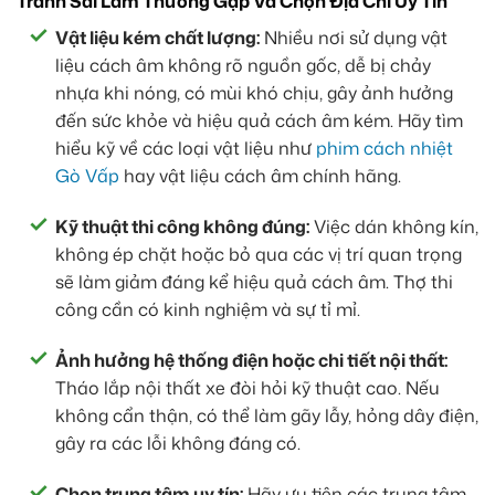
Tránh Sai Lầm Thường Gặp Và Chọn Địa Chỉ Uy Tín
Vật liệu kém chất lượng:
Nhiều nơi sử dụng vật
liệu cách âm không rõ nguồn gốc, dễ bị chảy
nhựa khi nóng, có mùi khó chịu, gây ảnh hưởng
đến sức khỏe và hiệu quả cách âm kém. Hãy tìm
hiểu kỹ về các loại vật liệu như
phim cách nhiệt
Gò Vấp
hay vật liệu cách âm chính hãng.
Kỹ thuật thi công không đúng:
Việc dán không kín,
không ép chặt hoặc bỏ qua các vị trí quan trọng
sẽ làm giảm đáng kể hiệu quả cách âm. Thợ thi
công cần có kinh nghiệm và sự tỉ mỉ.
Ảnh hưởng hệ thống điện hoặc chi tiết nội thất:
Tháo lắp nội thất xe đòi hỏi kỹ thuật cao. Nếu
không cẩn thận, có thể làm gãy lẫy, hỏng dây điện,
gây ra các lỗi không đáng có.
Chọn trung tâm uy tín:
Hãy ưu tiên các trung tâm