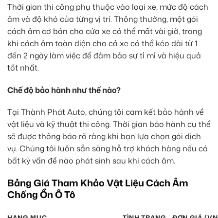
Thời gian thi công phụ thuộc vào loại xe, mức độ cách
âm và độ khó của từng vị trí. Thông thường, một gói
cách âm cơ bản cho cửa xe có thể mất vài giờ, trong
khi cách âm toàn diện cho cả xe có thể kéo dài từ 1
đến 2 ngày làm việc để đảm bảo sự tỉ mỉ và hiệu quả
tốt nhất.
Chế độ bảo hành như thế nào?
Tại Thành Phát Auto, chúng tôi cam kết bảo hành về
vật liệu và kỹ thuật thi công. Thời gian bảo hành cụ thể
sẽ được thông báo rõ ràng khi bạn lựa chọn gói dịch
vụ. Chúng tôi luôn sẵn sàng hỗ trợ khách hàng nếu có
bất kỳ vấn đề nào phát sinh sau khi cách âm.
Bảng Giá Tham Khảo Vật Liệu Cách Âm
Chống Ồn Ô Tô
HẠNG MỤC
TÌNH TRẠNG
ĐƠN GIÁ (VN