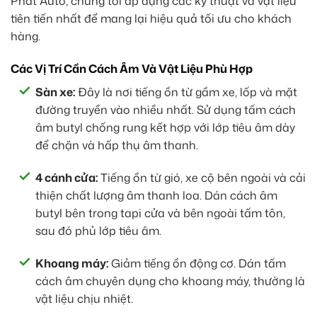
Phát Auto, chúng tôi áp dụng các kỹ thuật và vật liệu
tiên tiến nhất để mang lại hiệu quả tối ưu cho khách
hàng.
Các Vị Trí Cần Cách Âm Và Vật Liệu Phù Hợp
Sàn xe:
Đây là nơi tiếng ồn từ gầm xe, lốp và mặt
đường truyền vào nhiều nhất. Sử dụng tấm cách
âm butyl chống rung kết hợp với lớp tiêu âm dày
để chặn và hấp thụ âm thanh.
4 cánh cửa:
Tiếng ồn từ gió, xe cộ bên ngoài và cải
thiện chất lượng âm thanh loa. Dán cách âm
butyl bên trong tapi cửa và bên ngoài tấm tôn,
sau đó phủ lớp tiêu âm.
Khoang máy:
Giảm tiếng ồn động cơ. Dán tấm
cách âm chuyên dụng cho khoang máy, thường là
vật liệu chịu nhiệt.