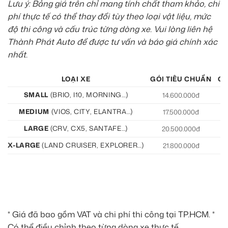
Lưu ý: Bảng giá trên chỉ mang tính chất tham khảo, chi
phí thực tế có thể thay đổi tùy theo loại vật liệu, mức
độ thi công và cấu trúc từng dòng xe. Vui lòng liên hệ
Thành Phát Auto để được tư vấn và báo giá chính xác
nhất.
LOẠI XE
GÓI TIÊU CHUẨN
GÓ
SMALL
(BRIO, I10, MORNING…)
14.600.000đ
15
MEDIUM
(VIOS, CITY, ELANTRA…)
17.500.000đ
19
LARGE
(CRV, CX5, SANTAFE…)
20.500.000đ
21
X-LARGE
(LAND CRUISER, EXPLORER…)
21.800.000đ
22
* Giá đã bao gồm VAT và chi phí thi công tại TP.HCM. *
Có thể điều chỉnh theo từng dòng xe thực tế.