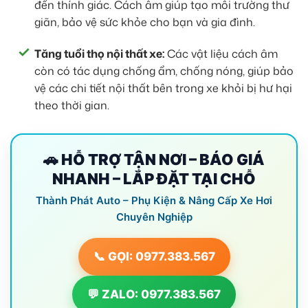
đến thính giác. Cách âm giúp tạo môi trường thư
giãn, bảo vệ sức khỏe cho bạn và gia đình.
Tăng tuổi thọ nội thất xe:
Các vật liệu cách âm
còn có tác dụng chống ẩm, chống nóng, giúp bảo
vệ các chi tiết nội thất bên trong xe khỏi bị hư hại
theo thời gian.
🚗 HỖ TRỢ TẬN NƠI – BÁO GIÁ
NHANH – LẮP ĐẶT TẠI CHỖ
Thành Phát Auto – Phụ Kiện & Nâng Cấp Xe Hơi
Chuyên Nghiệp
📞 GỌI: 0977.383.567
💬 ZALO: 0977.383.567