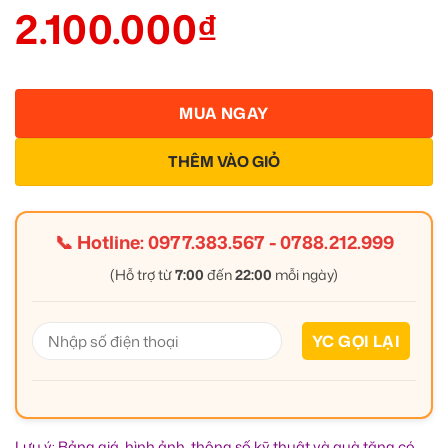
2.100.000
₫
MUA NGAY
THÊM VÀO GIỎ
📞 Hotline:
0977.383.567
-
0788.212.999
(Hỗ trợ từ
7:00
đến
22:00
mỗi ngày)
Lưu ý: Bảng giá, hình ảnh, thông số kỹ thuật và quà tặng có