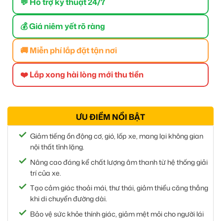
💬 Hỗ trợ kỹ thuật 24/7
💰 Giá niêm yết rõ ràng
🚚 Miễn phí lắp đặt tận nơi
❤️ Lắp xong hài lòng mới thu tiền
ƯU ĐIỂM NỔI BẬT
Giảm tiếng ồn động cơ, gió, lốp xe, mang lại không gian
nội thất tĩnh lặng.
Nâng cao đáng kể chất lượng âm thanh từ hệ thống giải
trí của xe.
Tạo cảm giác thoải mái, thư thái, giảm thiểu căng thẳng
khi di chuyển đường dài.
Bảo vệ sức khỏe thính giác, giảm mệt mỏi cho người lái