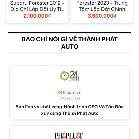
Subaru Forester 2012 –
Forester 2023 – Trung
Địa Chỉ Lắp Đặt Uy Tín
Tâm Lắp Đặt Chính
TPHCM
Hãng Uy Tín TPHCM
2.100.000
₫
3.500.000
₫
BÁO CHÍ NÓI GÌ VỀ THÀNH PHÁT
AUTO
24h.com.vn
27/08/2025
Bản lĩnh và khát vọng: Hành trình CEO Võ Tấn Đào
xây dựng Thành Phát Auto