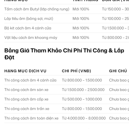
Tấm cách âm Butyl (lớp chống rung)
Mới 100%
Từ 150.000 – 3
Lớp tiêu âm (bông sợi, mút)
Mới 100%
Từ 100.000 – 2
Bộ kit cách âm 4 cánh cửa
Mới 100%
Từ 1.500.000 – 
Vật liệu cách âm khoang máy
Mới 100%
Từ 800.000 – 2
Bảng Giá Tham Khảo Chi Phí Thi Công & Lắp
Đặt
HẠNG MỤC DỊCH VỤ
CHI PHÍ (VNĐ)
GHI CHÚ
Thi công cách âm 4 cánh cửa
Từ 800.000 – 1.500.000
Chưa bao g
Thi công cách âm sàn xe
Từ 1.500.000 – 2.500.000
Chưa bao g
Thi công cách âm cốp xe
Từ 500.000 – 1.000.000
Chưa bao g
Thi công cách âm trần xe
Từ 800.000 – 1.500.000
Chưa bao g
Thi công cách âm toàn diện xe
Từ 4.000.000 – 8.000.000
Chưa bao gồ