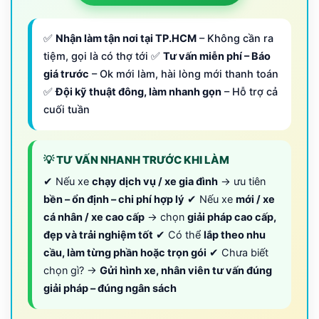
✅
Nhận làm tận nơi tại TP.HCM
– Không cần ra
tiệm, gọi là có thợ tới ✅
Tư vấn miễn phí – Báo
giá trước
– Ok mới làm, hài lòng mới thanh toán
✅
Đội kỹ thuật đông, làm nhanh gọn
– Hỗ trợ cả
cuối tuần
💡 TƯ VẤN NHANH TRƯỚC KHI LÀM
✔ Nếu xe
chạy dịch vụ / xe gia đình
→ ưu tiên
bền – ổn định – chi phí hợp lý
✔ Nếu xe
mới / xe
cá nhân / xe cao cấp
→ chọn
giải pháp cao cấp,
đẹp và trải nghiệm tốt
✔ Có thể
lắp theo nhu
cầu, làm từng phần hoặc trọn gói
✔ Chưa biết
chọn gì? →
Gửi hình xe, nhân viên tư vấn đúng
giải pháp – đúng ngân sách