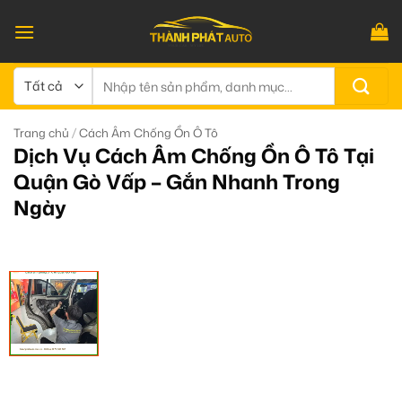
Bỏ
qua
nội
dung
Tìm
kiếm:
/
Trang chủ
Cách Âm Chống Ồn Ô Tô
Dịch Vụ Cách Âm Chống Ồn Ô Tô Tại
Quận Gò Vấp – Gắn Nhanh Trong
Ngày