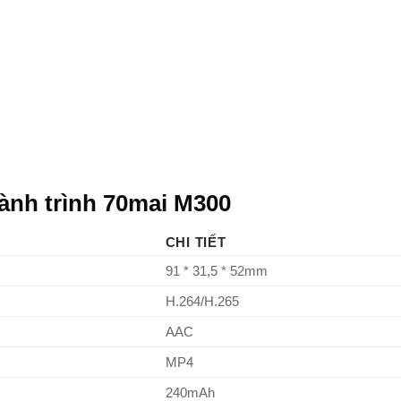
ành trình 70mai M300
CHI TIẾT
91 * 31,5 * 52mm
H.264/H.265
AAC
MP4
240mAh