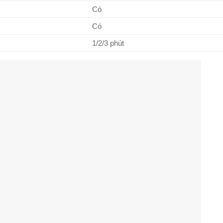
Có
Có
1/2/3 phút