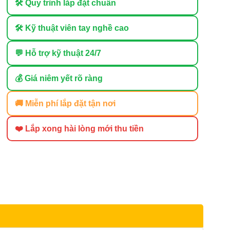
🛠 Quy trình lắp đặt chuẩn
🛠 Kỹ thuật viên tay nghề cao
💬 Hỗ trợ kỹ thuật 24/7
💰 Giá niêm yết rõ ràng
🚚 Miễn phí lắp đặt tận nơi
❤️ Lắp xong hài lòng mới thu tiền