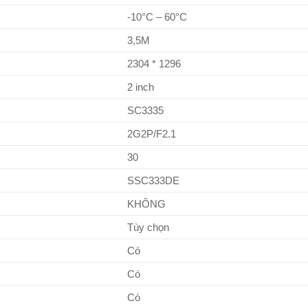
-10°C – 60°C
3,5M
2304 * 1296
2 inch
SC3335
2G2P/F2.1
30
SSC333DE
KHÔNG
Tùy chọn
Có
Có
Có