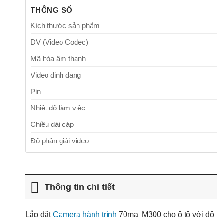
THÔNG SỐ
Kích thước sản phẩm
DV (Video Codec)
Mã hóa âm thanh
Video định dạng
Pin
Nhiệt độ làm việc
Chiều dài cáp
Độ phân giải video
Kích thước màn hình
Cảm biến hình ảnh
Thông tin chi tiết
Ống kính/Khẩu độ
FPS
Lắp đặt
Camera hành trình
70mai M300 cho ô tô với độ p