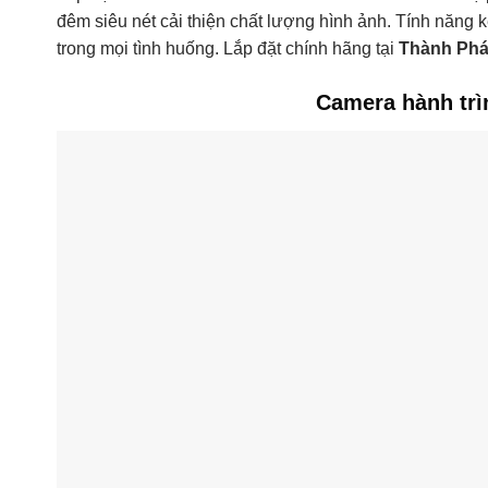
Bộ vi xử lý
đêm siêu nét cải thiện chất lượng hình ảnh. Tính năng kế
trong mọi tình huống. Lắp đặt chính hãng tại
Thành Phá
GPS tích hợp
Giám sát đỗ xe 24 giờ
Camera hành trì
Ghi hình khẩn cấp
Cảm biến G
WDR (Wide Dynamic Range)
DNR 3D
Ghi vòng lặp
Thời lượng ghi âm