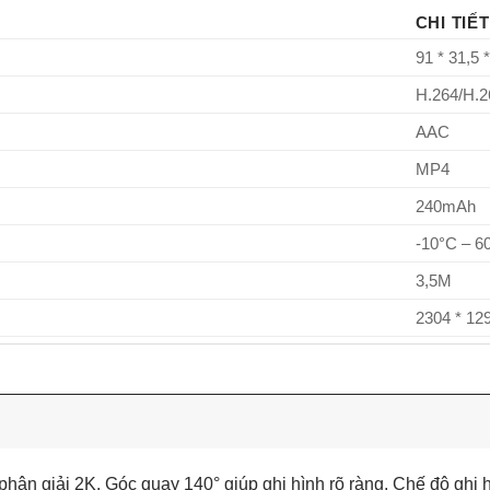
CHI TIẾT
91 * 31,5
H.264/H.2
AAC
MP4
240mAh
-10°C – 6
3,5M
2304 * 12
2 inch
SC3335
2G2P/F2.
30
hân giải 2K. Góc quay 140° giúp ghi hình rõ ràng. Chế độ ghi 