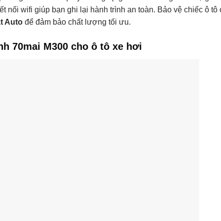
SSC333D
t nối wifi giúp bạn ghi lại hành trình an toàn. Bảo vệ chiếc ô tô
t Auto
để đảm bảo chất lượng tối ưu.
KHÔNG
Tùy chọn
nh 70mai M300 cho ô tô xe hơi
Có
Có
Có
Có
Có
1/2/3 phút