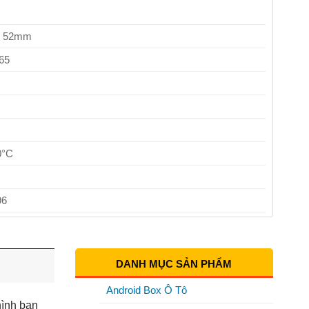
 * 52mm
65
0°C
96
DANH MỤC SẢN PHẨM
1
Android Box Ô Tô
hình ban