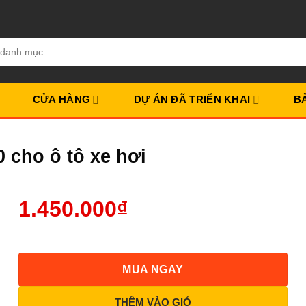
CỬA HÀNG
DỰ ÁN ĐÃ TRIỂN KHAI
B
 cho ô tô xe hơi
1.450.000
₫
MUA NGAY
THÊM VÀO GIỎ