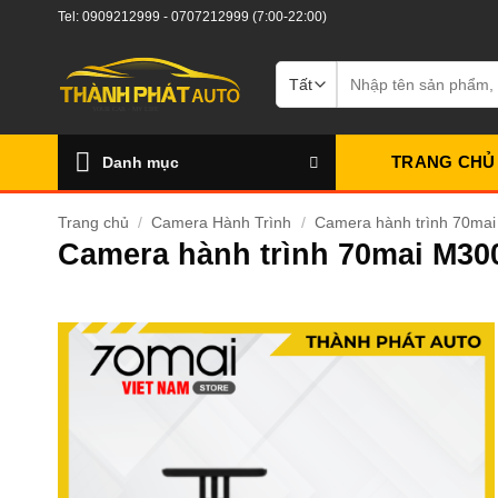
Bỏ
Tel:
0909212999
-
0707212999
(7:00-22:00)
qua
nội
Tìm
kiếm:
dung
TRANG CHỦ
Danh mục
Trang chủ
/
Camera Hành Trình
/
Camera hành trình 70mai
Camera hành trình 70mai M300