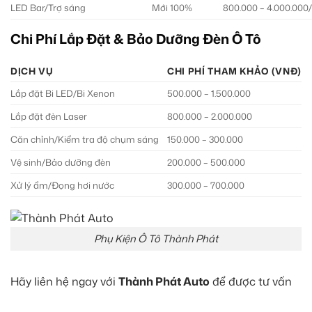
LED Bar/Trợ sáng
Mới 100%
800.000 – 4.000.000
Chi Phí Lắp Đặt & Bảo Dưỡng Đèn Ô Tô
DỊCH VỤ
CHI PHÍ THAM KHẢO (VNĐ)
Lắp đặt Bi LED/Bi Xenon
500.000 – 1.500.000
Lắp đặt đèn Laser
800.000 – 2.000.000
Căn chỉnh/Kiểm tra độ chụm sáng
150.000 – 300.000
Vệ sinh/Bảo dưỡng đèn
200.000 – 500.000
Xử lý ẩm/Đọng hơi nước
300.000 – 700.000
Phụ Kiện Ô Tô Thành Phát
Hãy liên hệ ngay với
Thành Phát Auto
để được tư vấn