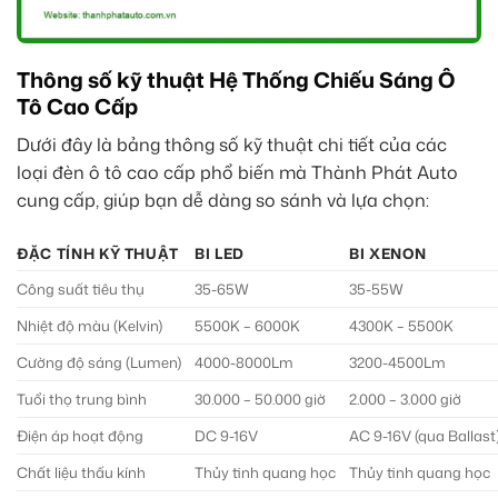
Thông số kỹ thuật Hệ Thống Chiếu Sáng Ô
Tô Cao Cấp
Dưới đây là bảng thông số kỹ thuật chi tiết của các
loại đèn ô tô cao cấp phổ biến mà Thành Phát Auto
cung cấp, giúp bạn dễ dàng so sánh và lựa chọn:
ĐẶC TÍNH KỸ THUẬT
BI LED
BI XENON
Công suất tiêu thụ
35-65W
35-55W
Nhiệt độ màu (Kelvin)
5500K – 6000K
4300K – 5500K
Cường độ sáng (Lumen)
4000-8000Lm
3200-4500Lm
Tuổi thọ trung bình
30.000 – 50.000 giờ
2.000 – 3.000 giờ
Điện áp hoạt động
DC 9-16V
AC 9-16V (qua Ballast
Chất liệu thấu kính
Thủy tinh quang học
Thủy tinh quang học