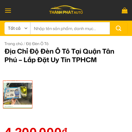
Bỏ
qua
nội
dung
Tìm
kiếm:
/
Trang chủ
Độ Đèn Ô Tô
Địa Chỉ Độ Đèn Ô Tô Tại Quận Tân
Phú – Lắp Đặt Uy Tín TPHCM
4.200.000
₫