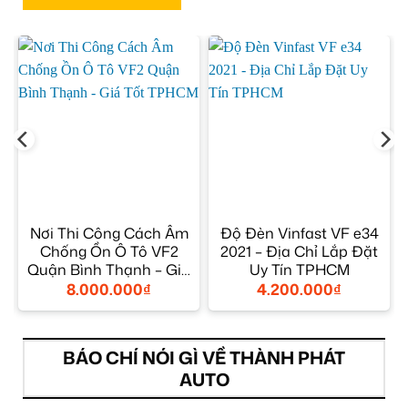
Nơi Thi Công Cách Âm
Độ Đèn Vinfast VF e34
Chống Ồn Ô Tô VF2
2021 – Địa Chỉ Lắp Đặt
Quận Bình Thạnh – Giá
Uy Tín TPHCM
Tốt TPHCM
8.000.000
₫
4.200.000
₫
BÁO CHÍ NÓI GÌ VỀ THÀNH PHÁT
AUTO