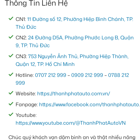
Thông Tin Liên Hệ
CN1:
11 Đường số 12, Phường Hiệp Bình Chánh, TP.
Thủ Đức
CN2:
24 Đường D5A, Phường Phước Long B, Quận
9, TP. Thủ Đức
CN3:
753 Nguyễn Ảnh Thủ, Phường Hiệp Thành,
Quận 12, TP. Hồ Chí Minh
Hotline:
0707 212 999
–
0909 212 999
–
0788 212
999
Website:
https://thanhphatauto.com.vn/
Fanpage:
https://www.facebook.com/thanhphatauto.
Youtube:
https://www.youtube.com/@ThanhPhatAutoVN
Chúc quý khách vạn dặm bình an và thật nhiều năng