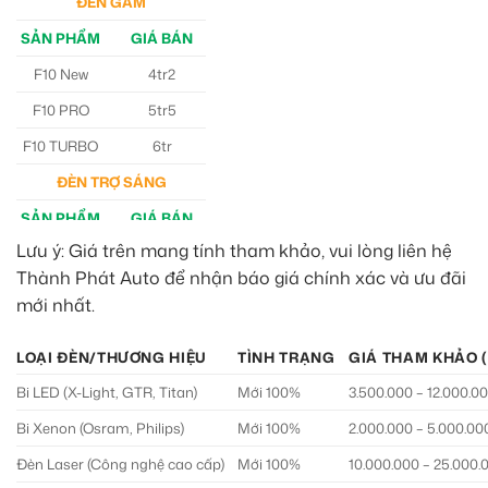
ĐÈN GẦM
SẢN PHẨM
GIÁ BÁN
F10 New
4tr2
F10 PRO
5tr5
F10 TURBO
6tr
ĐÈN TRỢ SÁNG
SẢN PHẨM
GIÁ BÁN
Lưu ý: Giá trên mang tính tham khảo, vui lòng liên hệ
M30 Ultra
4tr5
Thành Phát Auto để nhận báo giá chính xác và ưu đãi
Aozoom EX3
5tr
mới nhất.
LOẠI ĐÈN/THƯƠNG HIỆU
TÌNH TRẠNG
GIÁ THAM KHẢO 
Bi LED (X-Light, GTR, Titan)
Mới 100%
3.500.000 – 12.000.0
Bi Xenon (Osram, Philips)
Mới 100%
2.000.000 – 5.000.00
Đèn Laser (Công nghệ cao cấp)
Mới 100%
10.000.000 – 25.000.