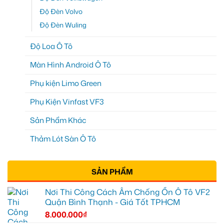
Độ Đèn Volvo
Độ Đèn Wuling
Độ Loa Ô Tô
Màn Hình Android Ô Tô
Phụ kiện Limo Green
Phụ Kiện Vinfast VF3
Sản Phẩm Khác
Thảm Lót Sàn Ô Tô
SẢN PHẨM
Nơi Thi Công Cách Âm Chống Ồn Ô Tô VF2
Quận Bình Thạnh - Giá Tốt TPHCM
8.000.000
₫