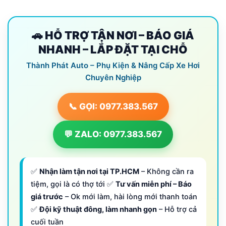
🚗 HỖ TRỢ TẬN NƠI – BÁO GIÁ
NHANH – LẮP ĐẶT TẠI CHỖ
Thành Phát Auto – Phụ Kiện & Nâng Cấp Xe Hơi
Chuyên Nghiệp
📞 GỌI: 0977.383.567
💬 ZALO: 0977.383.567
✅
Nhận làm tận nơi tại TP.HCM
– Không cần ra
tiệm, gọi là có thợ tới ✅
Tư vấn miễn phí – Báo
giá trước
– Ok mới làm, hài lòng mới thanh toán
✅
Đội kỹ thuật đông, làm nhanh gọn
– Hỗ trợ cả
cuối tuần