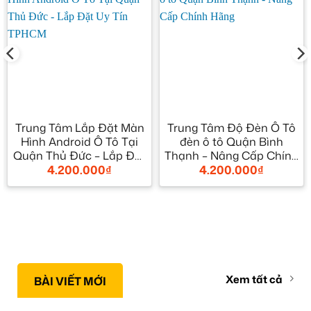
Trung Tâm Lắp Đặt Màn
Trung Tâm Độ Đèn Ô Tô
Hình Android Ô Tô Tại
đèn ô tô Quận Bình
Quận Thủ Đức – Lắp Đặt
Thạnh – Nâng Cấp Chính
4.200.000
₫
4.200.000
₫
Uy Tín TPHCM
Hãng
Xem tất cả
BÀI VIẾT MỚI