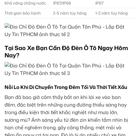
Khả năng chống nước
IP67/IP68
IP67
Thời gian bảo hành
2-5 năm tùy hãng
1-2 năm tùy hãng
Tại Sao Xe Bạn Cần Độ Đèn Ô Tô Ngay Hôm
Nay?
Nỗi Lo Khi Di Chuyển Trong Đêm Tối Và Thời Tiết Xấu
Bạn đã bao giờ cảm thấy bất an khi lái xe vào ban
đêm, đặc biệt trên những cung đường thiếu sáng hay
trong điều kiện thời tiết khắc nghiệt như mưa lớn,
sương mù? Ánh sáng yếu từ đèn zin khiến tầm nhìn bị
hạn chế nghiêm trọng, gây căng thẳng, mệt mỏi và
tiềm ẩn nguy cơ tai nạn. Đó là lý do nhiều chủ xe tìm