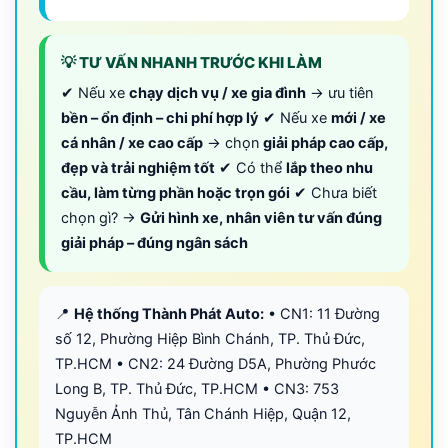
💡 TƯ VẤN NHANH TRƯỚC KHI LÀM
✔ Nếu xe
chạy dịch vụ / xe gia đình
→ ưu tiên
bền – ổn định – chi phí hợp lý
✔ Nếu xe
mới / xe
cá nhân / xe cao cấp
→ chọn
giải pháp cao cấp,
đẹp và trải nghiệm tốt
✔ Có thể
lắp theo nhu
cầu, làm từng phần hoặc trọn gói
✔ Chưa biết
chọn gì? →
Gửi hình xe, nhân viên tư vấn đúng
giải pháp – đúng ngân sách
📍
Hệ thống Thành Phát Auto:
• CN1: 11 Đường
số 12, Phường Hiệp Bình Chánh, TP. Thủ Đức,
TP.HCM • CN2: 24 Đường D5A, Phường Phước
Long B, TP. Thủ Đức, TP.HCM • CN3: 753
Nguyễn Ảnh Thủ, Tân Chánh Hiệp, Quận 12,
TP.HCM