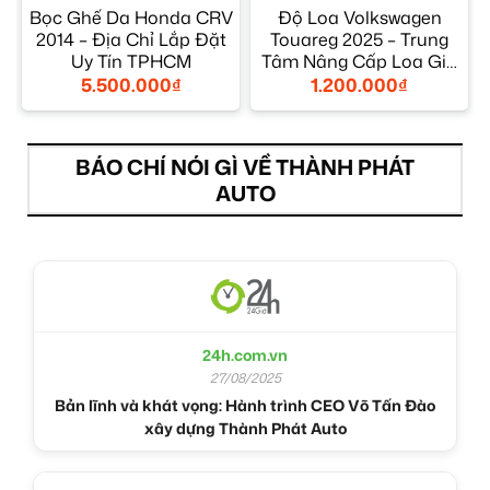
Bọc Ghế Da Honda CRV
Độ Loa Volkswagen
2014 – Địa Chỉ Lắp Đặt
Touareg 2025 – Trung
Uy Tín TPHCM
Tâm Nâng Cấp Loa Giá
Tốt TPHCM
5.500.000
₫
1.200.000
₫
BÁO CHÍ NÓI GÌ VỀ THÀNH PHÁT
AUTO
24h.com.vn
27/08/2025
Bản lĩnh và khát vọng: Hành trình CEO Võ Tấn Đào
xây dựng Thành Phát Auto