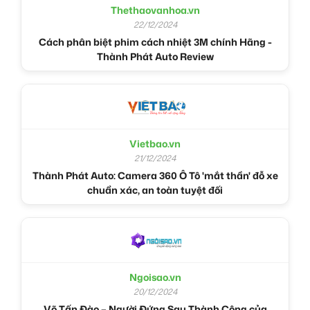
Thethaovanhoa.vn
22/12/2024
Cách phân biệt phim cách nhiệt 3M chính Hãng -
Thành Phát Auto Review
Vietbao.vn
21/12/2024
Thành Phát Auto: Camera 360 Ô Tô 'mắt thần' đỗ xe
chuẩn xác, an toàn tuyệt đối
Ngoisao.vn
20/12/2024
Võ Tấn Đào – Người Đứng Sau Thành Công của