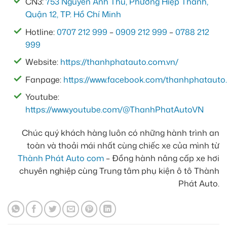
CN3:
753 Nguyễn Ảnh Thủ, Phường Hiệp Thành,
Quận 12, TP. Hồ Chí Minh
Hotline:
0707 212 999
–
0909 212 999
–
0788 212
999
Website:
https://thanhphatauto.com.vn/
Fanpage:
https://www.facebook.com/thanhphatauto.
Youtube:
https://www.youtube.com/@ThanhPhatAutoVN
Chúc quý khách hàng luôn có những hành trình an
toàn và thoải mái nhất cùng chiếc xe của mình từ
Thành Phát Auto com
– Đồng hành nâng cấp xe hơi
chuyên nghiệp cùng Trung tâm phụ kiện ô tô Thành
Phát Auto.