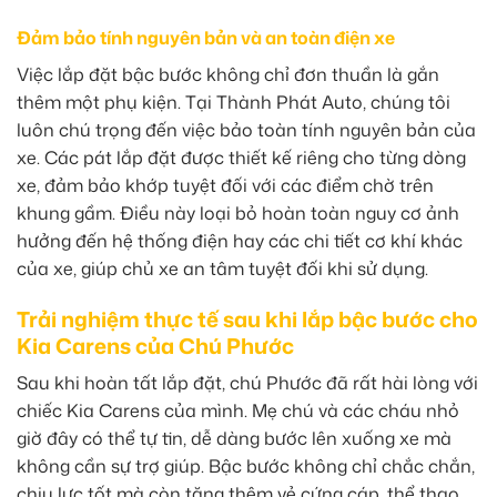
Đảm bảo tính nguyên bản và an toàn điện xe
Việc lắp đặt bậc bước không chỉ đơn thuần là gắn
thêm một phụ kiện. Tại Thành Phát Auto, chúng tôi
luôn chú trọng đến việc bảo toàn tính nguyên bản của
xe. Các pát lắp đặt được thiết kế riêng cho từng dòng
xe, đảm bảo khớp tuyệt đối với các điểm chờ trên
khung gầm. Điều này loại bỏ hoàn toàn nguy cơ ảnh
hưởng đến hệ thống điện hay các chi tiết cơ khí khác
của xe, giúp chủ xe an tâm tuyệt đối khi sử dụng.
Trải nghiệm thực tế sau khi lắp bậc bước cho
Kia Carens của Chú Phước
Sau khi hoàn tất lắp đặt, chú Phước đã rất hài lòng với
chiếc Kia Carens của mình. Mẹ chú và các cháu nhỏ
giờ đây có thể tự tin, dễ dàng bước lên xuống xe mà
không cần sự trợ giúp. Bậc bước không chỉ chắc chắn,
chịu lực tốt mà còn tăng thêm vẻ cứng cáp, thể thao