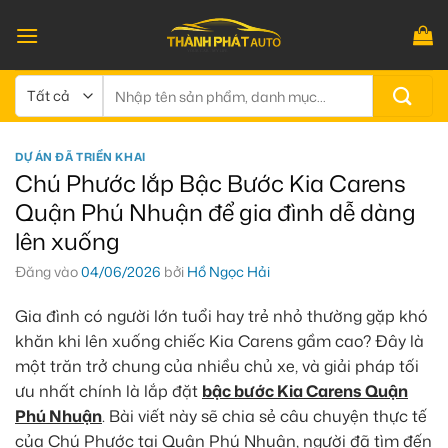
Bỏ
qua
nội
dung
Tìm
kiếm:
DỰ ÁN ĐÃ TRIỂN KHAI
Chú Phước lắp Bậc Bước Kia Carens
Quận Phú Nhuận để gia đình dễ dàng
lên xuống
Đăng vào
04/06/2026
bởi
Hồ Ngọc Hải
Gia đình có người lớn tuổi hay trẻ nhỏ thường gặp khó
khăn khi lên xuống chiếc Kia Carens gầm cao? Đây là
một trăn trở chung của nhiều chủ xe, và giải pháp tối
ưu nhất chính là lắp đặt
bậc bước Kia Carens Quận
Phú Nhuận
. Bài viết này sẽ chia sẻ câu chuyện thực tế
của Chú Phước tại Quận Phú Nhuận, người đã tìm đến