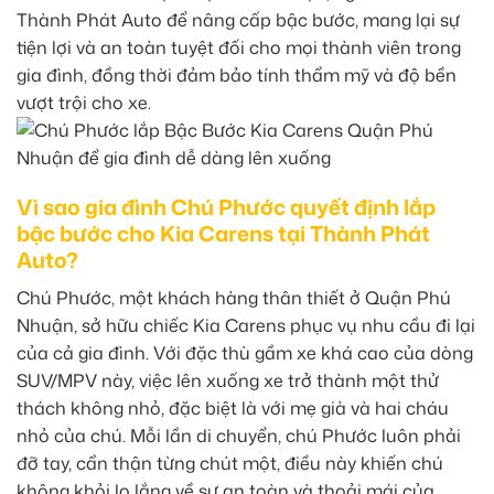
Thành Phát Auto để nâng cấp bậc bước, mang lại sự
tiện lợi và an toàn tuyệt đối cho mọi thành viên trong
gia đình, đồng thời đảm bảo tính thẩm mỹ và độ bền
vượt trội cho xe.
Vì sao gia đình Chú Phước quyết định lắp
bậc bước cho Kia Carens tại Thành Phát
Auto?
Chú Phước, một khách hàng thân thiết ở Quận Phú
Nhuận, sở hữu chiếc Kia Carens phục vụ nhu cầu đi lại
của cả gia đình. Với đặc thù gầm xe khá cao của dòng
SUV/MPV này, việc lên xuống xe trở thành một thử
thách không nhỏ, đặc biệt là với mẹ già và hai cháu
nhỏ của chú. Mỗi lần di chuyển, chú Phước luôn phải
đỡ tay, cẩn thận từng chút một, điều này khiến chú
không khỏi lo lắng về sự an toàn và thoải mái của