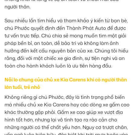
người thân.
Sau nhiều lần tìm hiểu và tham khảo ý kiến từ bạn bè,
chú Phước quyết định đến Thành Phát Auto để được
tư vấn trực tiếp. Chú chia sẻ mong muốn tìm một giải
pháp bền bỉ, an toàn, dễ bảo trì và không làm ảnh
hưởng đến kết cấu nguyên bản của xe. Chúng tôi hiểu
rằng, đối với một chiếc xe gia đình, sự tiện nghi và an
toàn cho hành khách luôn là ưu tiên hàng đầu.
Nỗi lo chung của chủ xe Kia Carens khi có người thân
lớn tuổi, trẻ nhỏ
Không riêng gì chú Phước, đây là tình trạng phổ biến
mà nhiều chủ xe Kia Carens hay các dòng xe gầm cao
khác thường gặp phải. Gầm xe cao giúp xe vượt địa
hình tốt hơn, nhưng lại vô tình tạo ra rào cản cho
những người có thể chất yếu hơn. Nguy cơ trượt chân,
vấp ngã luôn hiện hữu, đặc biệt khi trời mưa hoặc vào