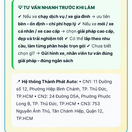
💡 TƯ VẤN NHANH TRƯỚC KHI LÀM
✔ Nếu xe
chạy dịch vụ / xe gia đình
→ ưu tiên
bền – ổn định – chi phí hợp lý
✔ Nếu xe
mới / xe
cá nhân / xe cao cấp
→ chọn
giải pháp cao cấp,
đẹp và trải nghiệm tốt
✔ Có thể
lắp theo nhu
cầu, làm từng phần hoặc trọn gói
✔ Chưa biết
chọn gì? →
Gửi hình xe, nhân viên tư vấn đúng
giải pháp – đúng ngân sách
📍
Hệ thống Thành Phát Auto:
• CN1: 11 Đường
số 12, Phường Hiệp Bình Chánh, TP. Thủ Đức,
TP.HCM • CN2: 24 Đường D5A, Phường Phước
Long B, TP. Thủ Đức, TP.HCM • CN3: 753
Nguyễn Ảnh Thủ, Tân Chánh Hiệp, Quận 12,
TP.HCM