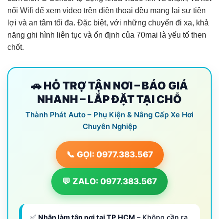
nối Wifi để xem video trên điện thoại đều mang lại sự tiện
lợi và an tâm tối đa. Đặc biệt, với những chuyến đi xa, khả
năng ghi hình liên tục và ổn định của 70mai là yếu tố then
chốt.
🚗 HỖ TRỢ TẬN NƠI – BÁO GIÁ
NHANH – LẮP ĐẶT TẠI CHỖ
Thành Phát Auto – Phụ Kiện & Nâng Cấp Xe Hơi
Chuyên Nghiệp
📞 GỌI: 0977.383.567
💬 ZALO: 0977.383.567
✅
Nhận làm tận nơi tại TP.HCM
– Không cần ra