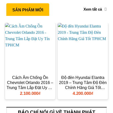
Xem tất cả
SẢN PHẨM MỚI
Cách Âm Chống Ồn
Độ đèn Hyundai Elantra
Chevrolet Orlando 2016 –
2019 – Trung Tâm Độ Đèn
Trung Tâm Lắp Đặt Uy Tín
Chính Hãng Giá Tốt
TPHCM
TPHCM
2.100.000
₫
4.200.000
₫
BÁO CHÍ NÓI GÌ VỀ THÀNH PHÁT