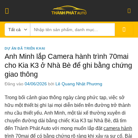
Bỏ
qua
nội
Tìm
dung
kiếm:
DỰ ÁN ĐÃ TRIỂN KHAI
Anh Minh lắp Camera hành trình 70mai
cho Kia K3 ở Nhà Bè để ghi bằng chứng
giao thông
Đăng vào
04/06/2026
bởi
Lê Quang Nhật Phương
Trong bối cảnh giao thông ngày càng phức tạp, việc sở
hữu một thiết bị ghi lại mọi diễn biến trên đường trở thành
nhu cầu thiết yếu. Anh Minh, một tài xế thường xuyên di
chuyển đường dài bằng chiếc Kia K3 tại Nhà Bè, đã tìm
đến Thành Phát Auto với mong muốn lắp đặt
camera hành
trình 70mai
để có bằng chứng rõ ràng khi xảy ra sự cố. Bài