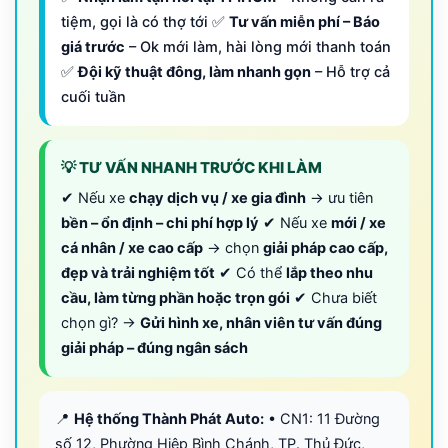
tiệm, gọi là có thợ tới ✅
Tư vấn miễn phí – Báo
giá trước
– Ok mới làm, hài lòng mới thanh toán
✅
Đội kỹ thuật đông, làm nhanh gọn
– Hỗ trợ cả
cuối tuần
💡 TƯ VẤN NHANH TRƯỚC KHI LÀM
✔ Nếu xe
chạy dịch vụ / xe gia đình
→ ưu tiên
bền – ổn định – chi phí hợp lý
✔ Nếu xe
mới / xe
cá nhân / xe cao cấp
→ chọn
giải pháp cao cấp,
đẹp và trải nghiệm tốt
✔ Có thể
lắp theo nhu
cầu, làm từng phần hoặc trọn gói
✔ Chưa biết
chọn gì? →
Gửi hình xe, nhân viên tư vấn đúng
giải pháp – đúng ngân sách
📍
Hệ thống Thành Phát Auto:
• CN1: 11 Đường
số 12, Phường Hiệp Bình Chánh, TP. Thủ Đức,