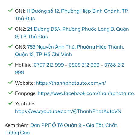
CN1:
11 Đường số 12, Phường Hiệp Bình Chánh, TP.
Thủ Đức
CN2:
24 Đường D5A, Phường Phước Long B, Quận
9, TP. Thủ Đức
CN3:
753 Nguyễn Ảnh Thủ, Phường Hiệp Thành,
Quận 12, TP. Hồ Chí Minh
Hotline:
0707 212 999
–
0909 212 999
–
0788 212
999
Website:
https://thanhphatauto.com.vn/
Fanpage:
https://www.facebook.com/thanhphatauto.
Youtube:
https://www.youtube.com/@ThanhPhatAutoVN
Xem thêm:
Dán PPF Ô Tô Quận 9 – Giá Tốt, Chất
Lượng Cao