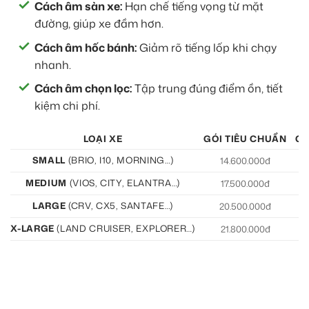
Cách âm sàn xe:
Hạn chế tiếng vọng từ mặt
đường, giúp xe đầm hơn.
Cách âm hốc bánh:
Giảm rõ tiếng lốp khi chạy
nhanh.
Cách âm chọn lọc:
Tập trung đúng điểm ồn, tiết
kiệm chi phí.
LOẠI XE
GÓI TIÊU CHUẨN
GÓ
SMALL
(BRIO, I10, MORNING…)
14.600.000đ
15
MEDIUM
(VIOS, CITY, ELANTRA…)
17.500.000đ
19
LARGE
(CRV, CX5, SANTAFE…)
20.500.000đ
21
X-LARGE
(LAND CRUISER, EXPLORER…)
21.800.000đ
22