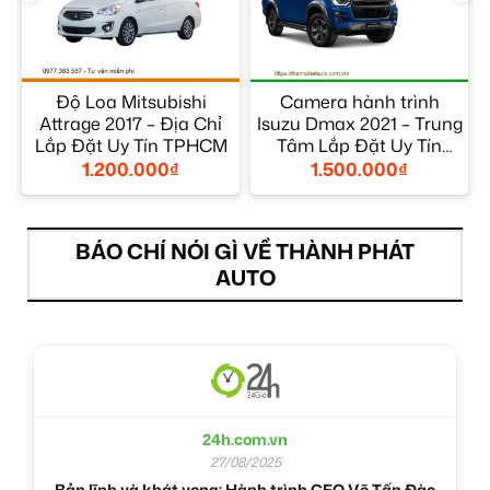
c
Độ Loa Mitsubishi
Camera hành trình
Attrage 2017 – Địa Chỉ
Isuzu Dmax 2021 – Trung
Lắp Đặt Uy Tín TPHCM
Tâm Lắp Đặt Uy Tín
TPHCM
1.200.000
₫
1.500.000
₫
BÁO CHÍ NÓI GÌ VỀ THÀNH PHÁT
AUTO
24h.com.vn
27/08/2025
Bản lĩnh và khát vọng: Hành trình CEO Võ Tấn Đào