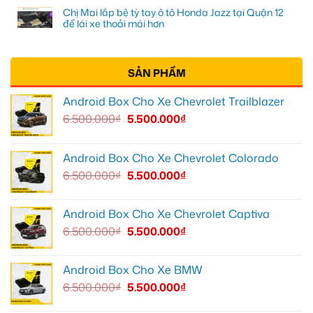
Chị Mai lắp bệ tỳ tay ô tô Honda Jazz tại Quận 12
để lái xe thoải mái hơn
SẢN PHẨM
Android Box Cho Xe Chevrolet Trailblazer
6.500.000
₫
5.500.000
₫
Android Box Cho Xe Chevrolet Colorado
6.500.000
₫
5.500.000
₫
Android Box Cho Xe Chevrolet Captiva
6.500.000
₫
5.500.000
₫
Android Box Cho Xe BMW
6.500.000
₫
5.500.000
₫