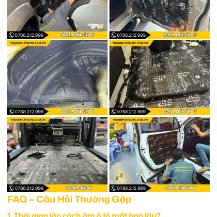
FAQ – Câu Hỏi Thường Gặp
1. Thời gian lắp cách âm ô tô mất bao lâu?