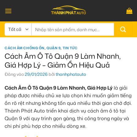
Bỏ
qua
nội
dung
Tìm
kiếm:
CÁCH ÂM CHỐNG ỒN
,
QUẬN 9
,
TIN TỨC
Cách Âm Ô Tô Quận 9 Làm Nhanh,
Giá Hợp Lý – Giảm Ồn Hiệu Quả
Đăng vào
29/01/2026
bởi
thanhphatauto
Cách Âm Ô Tô Quận 9 Làm Nhanh, Giá Hợp Lý
là giải
pháp được nhiều chủ xe lựa chọn khi muốn giảm tiếng
ồn rõ rệt nhưng không tốn quá nhiều thời gian chờ đợi.
Thành Phát Auto triển khai dịch vụ cách âm ô tô tại
Quận 9 với quy trình gọn gàng, thi công trong ngày và
chi phí phù hợp cho nhiều dòng xe.