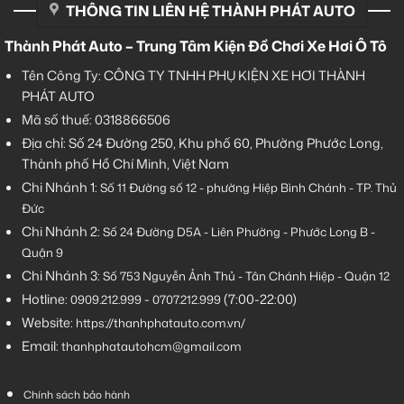
THÔNG TIN LIÊN HỆ THÀNH PHÁT AUTO
Thành Phát Auto – Trung Tâm Kiện Đồ Chơi Xe Hơi Ô Tô
Tên Công Ty: CÔNG TY TNHH PHỤ KIỆN XE HƠI THÀNH
PHÁT AUTO
Mã số thuế: 0318866506
Địa chỉ: Số 24 Đường 250, Khu phố 60, Phường Phước Long,
Thành phố Hồ Chí Minh, Việt Nam
Chi Nhánh 1:
Số 11 Đường số 12 - phường Hiệp Bình Chánh - TP. Thủ
Đức
Chi Nhánh 2:
Số
24 Đường D5A - Liên Phường - Phước Long B -
Quận 9
Chi Nhánh 3:
Số 753
Nguyễn Ảnh Thủ - Tân Chánh Hiệp - Quận 12
Hotline:
-
(7:00-22:00)
0909.212.999
0707.212.999
Website:
https://thanhphatauto.com.vn/
Email:
thanhphatautohcm@gmail.com
Chính sách bảo hành