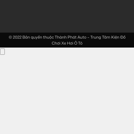
© 2022 Bản quyền thuộc
Thành Phát Auto – Trung Tâm Kiện Đồ
Chơi Xe Hơi Ô Tô