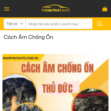
Bỏ
qua
nội
dung
Tìm
kiếm:
Cách Âm Chống Ồn