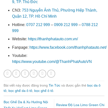
9, TP. Thủ Đức
CN3:
753 Nguyễn Ảnh Thủ, Phường Hiệp Thành,
Quận 12, TP. Hồ Chí Minh
Hotline:
0707 212 999
–
0909 212 999
–
0788 212
999
Website:
https://thanhphatauto.com.vn/
Fanpage:
https://www.facebook.com/thanhphatauto.net/
Youtube:
https://www.youtube.com/@ThanhPhatAutoVN
Bài viết này được đăng trong
Tin Tức
và được gắn thẻ
bọc da ô
tô
,
bọc ghế da ô tô
,
bọc ghế ô tô
.
Bọc Ghế Da & Xu Hướng Nội
Review Độ Loa Limo Green Chi
Thất Xe VinFast Limo Green