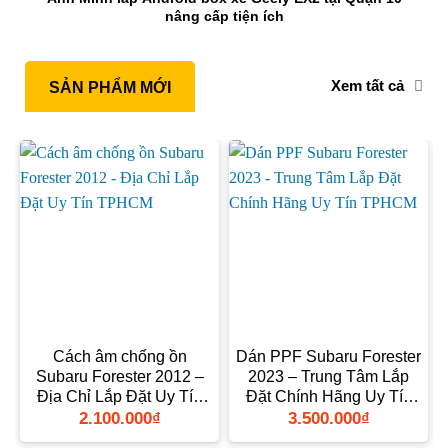
nâng cấp tiện ích
Xem tất cả
SẢN PHẨM MỚI
Cách âm chống ồn
Dán PPF Subaru Forester
Subaru Forester 2012 –
2023 – Trung Tâm Lắp
Địa Chỉ Lắp Đặt Uy Tín
Đặt Chính Hãng Uy Tín
TPHCM
TPHCM
2.100.000
₫
3.500.000
₫