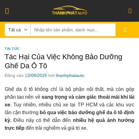
Bỏ
qua
nội
Tìm
dung
kiếm:
TIN TỨC
Tác Hại Của Việc Không Bảo Dưỡng
Ghế Da Ô Tô
Đăng vào
13/08/2025
bởi
thanhphatauto
Ghế da ô tô không chỉ là bộ phận nội thất, mà còn góp
phần tạo nên vẻ
sang trọng và cảm giác thoải mái khi lái
xe
. Tuy nhiên, nhiều chủ xe tại TP HCM và các khu vực
lân cận thường
bỏ qua việc bảo dưỡng ghế da ô tô
định
kỳ.
Điều này có thể dẫn đến
nhiều hệ quả ảnh hưởng
trực tiếp
đến trải nghiệm và giá trị xe.