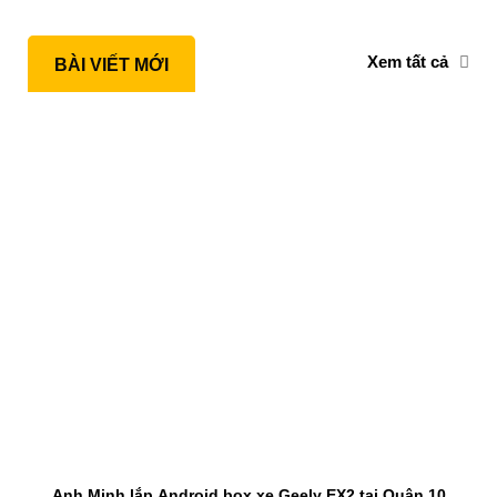
Xem tất cả
BÀI VIẾT MỚI
Anh Minh lắp Android box xe Geely EX2 tại Quận 10