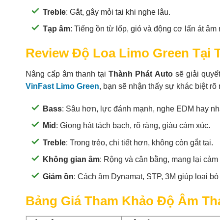
Treble
: Gắt, gây mỏi tai khi nghe lâu.
Tạp âm
: Tiếng ồn từ lốp, gió và động cơ lấn át âm
Review Độ Loa Limo Green Tại 
Nâng cấp âm thanh tại
Thành Phát Auto
sẽ giải quyết
VinFast Limo Green
, bạn sẽ nhận thấy sự khác biệt rõ r
Bass
: Sâu hơn, lực đánh mạnh, nghe EDM hay nhạ
Mid
: Giọng hát tách bạch, rõ ràng, giàu cảm xúc.
Treble
: Trong trẻo, chi tiết hơn, không còn gắt tai.
Không gian âm
: Rộng và cân bằng, mang lại cảm
Giảm ồn
: Cách âm Dynamat, STP, 3M giúp loại bỏ 
Bảng Giá Tham Khảo Độ Âm Tha