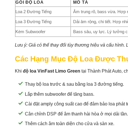
GÓI ĐỘ LOA
MÔ TẢ
Loa 2 Đường Tiếng
Âm trung rõ, bass vừa. Hợp n
Loa 3 Đường Tiếng
Dải âm rộng, chi tiết. Hợp nhi
Kèm Subwoofer
Bass sâu, uy lực. Lý tưởng 
Lưu ý: Giá có thể thay đổi tùy thương hiệu và cấu hình.
Các Hạng Mục Độ Loa Được Th
Khi
độ loa VinFast Limo Green
tại Thành Phát Auto, ch
Thay bộ loa trước & sau bằng loa 3 đường tiếng.
Lắp thêm subwoofer để tăng bass.
Cài đặt amply công suất cao để đảm bảo loa phát t
Cân chỉnh DSP để âm thanh hài hòa ở mọi dải tần.
Thêm cách âm toàn diện cho cửa và sàn xe.