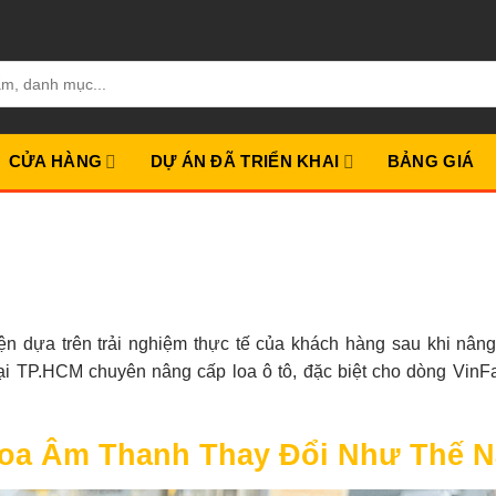
CỬA HÀNG
DỰ ÁN ĐÃ TRIỂN KHAI
BẢNG GIÁ
n dựa trên trải nghiệm thực tế của khách hàng sau khi nân
 tại TP.HCM chuyên nâng cấp loa ô tô, đặc biệt cho dòng VinF
 Loa Âm Thanh Thay Đổi Như Thế 