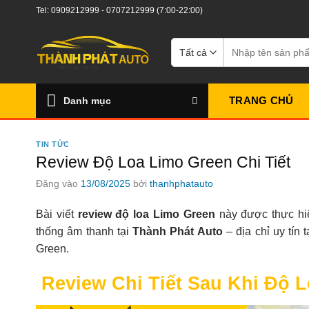
Bỏ
Tel:
0909212999
-
0707212999
(7:00-22:00)
qua
nội
Tìm
kiếm:
dung
TRANG CHỦ
Danh mục
TIN TỨC
Review Độ Loa Limo Green Chi Tiết
Đăng vào
13/08/2025
bởi
thanhphatauto
Bài viết
review độ loa Limo Green
này được thực hiệ
thống âm thanh tại
Thành Phát Auto
– địa chỉ uy tín
Green.
Review Chi Tiết Sau Khi Độ