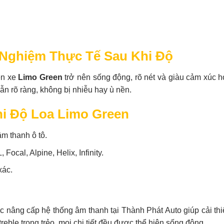
 Nghiệm Thực Tế Sau Khi Độ
ên xe
Limo Green
trở nên sống động, rõ nét và giàu cảm xúc 
ẫn rõ ràng, không bị nhiễu hay ù nền.
i Độ Loa Limo Green
m thanh ô tô.
ocal, Alpine, Helix, Infinity.
xác.
ệc nâng cấp hệ thống âm thanh tại Thành Phát Auto giúp cải thiệ
reble trong trẻo, mọi chi tiết đều được thể hiện sống động.