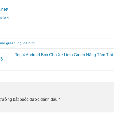
.net/
utoVN
limo green
,
độ loa ô tô
.
Top 4 Android Box Cho Xe Limo Green Nâng Tầm Trả
Tô
trường bắt buộc được đánh dấu
*