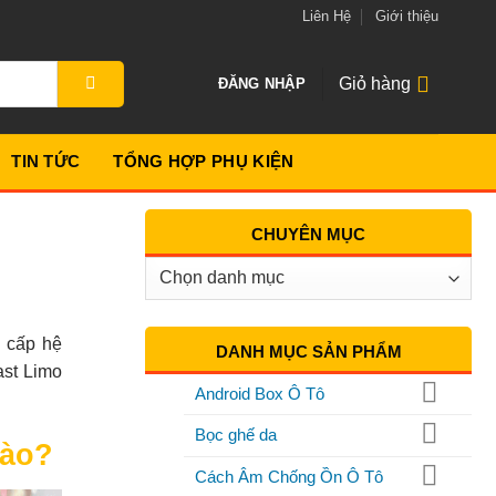
Liên Hệ
Giới thiệu
Giỏ hàng
ĐĂNG NHẬP
TIN TỨC
TỔNG HỢP PHỤ KIỆN
CHUYÊN MỤC
Chuyên
Mục
g cấp hệ
DANH MỤC SẢN PHẨM
ast Limo
Android Box Ô Tô
Bọc ghế da
Nào?
Cách Âm Chống Ồn Ô Tô