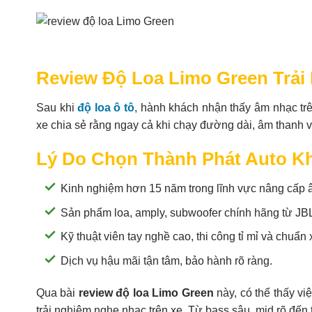
Review Độ Loa Limo Green Trải
Sau khi
độ loa ô tô
, hành khách nhận thấy âm nhạc tr
xe chia sẻ rằng ngay cả khi chạy đường dài, âm thanh v
Lý Do Chọn Thành Phát Auto Kh
Kinh nghiệm hơn 15 năm trong lĩnh vực nâng cấp â
Sản phẩm loa, amply, subwoofer chính hãng từ JBL, F
Kỹ thuật viên tay nghề cao, thi công tỉ mỉ và chuẩn 
Dịch vụ hậu mãi tận tâm, bảo hành rõ ràng.
Qua bài
review độ loa Limo Green
này, có thể thấy vi
trải nghiệm nghe nhạc trên xe. Từ bass sâu, mid rõ đến t