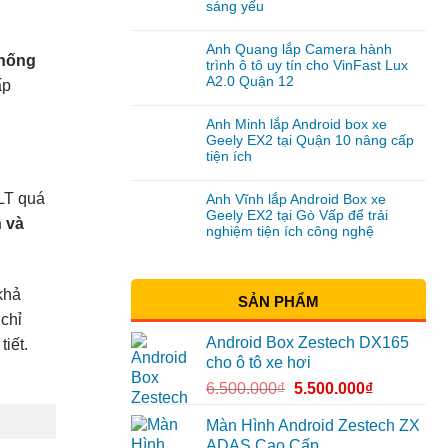
sáng yếu
Anh Quang lắp Camera hành
hống
trình ô tô uy tín cho VinFast Lux
A2.0 Quận 12
ấp
Anh Minh lắp Android box xe
Geely EX2 tại Quận 10 nâng cấp
tiện ích
LT quá
Anh Vĩnh lắp Android Box xe
Geely EX2 tại Gò Vấp để trải
 và
nghiệm tiện ích công nghệ
khả
SẢN PHẨM
chỉ
Android Box Zestech DX165
iết.
cho ô tô xe hơi
6.500.000
₫
5.500.000
₫
Màn Hình Android Zestech ZX
ADAS Cao Cấp