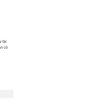
y tại
ạn có