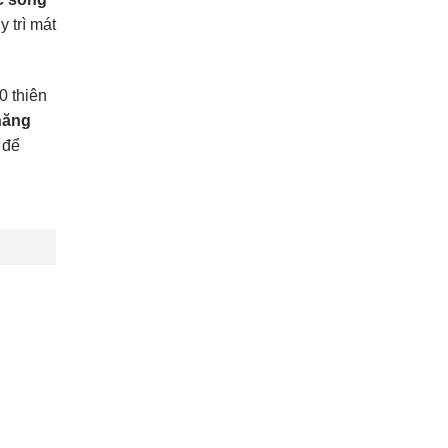
 trì mát
0 thiên
năng
để