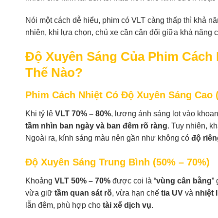
Nói một cách dễ hiểu, phim có VLT càng thấp thì khả nă
nhiên, khi lựa chọn, chủ xe cần cân đối giữa khả năng cá
Độ Xuyên Sáng Của Phim Cách
Thế Nào?
Phim Cách Nhiệt Có Độ Xuyên Sáng Cao 
Khi tỷ lệ
VLT 70% – 80%
, lượng ánh sáng lọt vào khoa
tầm nhìn ban ngày và ban đêm rõ ràng
. Tuy nhiên, k
Ngoài ra, kính sáng màu nên gần như không có
độ riên
Độ Xuyên Sáng Trung Bình (50% – 70%)
Khoảng
VLT 50% – 70%
được coi là “
vùng cân bằng
”
vừa giữ
tầm quan sát rõ
, vừa hạn chế
tia UV
và
nhiệt
lẫn đêm, phù hợp cho
tài xế dịch vụ
.