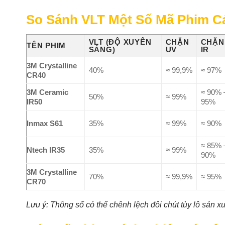
So Sánh VLT Một Số Mã Phim Cá
VLT (ĐỘ XUYÊN
CHẶN
CHẶN
TÊN PHIM
SÁNG)
UV
IR
3M Crystalline
40%
≈ 99,9%
≈ 97%
CR40
3M Ceramic
≈ 90% 
50%
≈ 99%
IR50
95%
Inmax S61
35%
≈ 99%
≈ 90%
≈ 85% 
Ntech IR35
35%
≈ 99%
90%
3M Crystalline
70%
≈ 99,9%
≈ 95%
CR70
Lưu ý: Thông số có thể chênh lệch đôi chút tùy lô sản xu