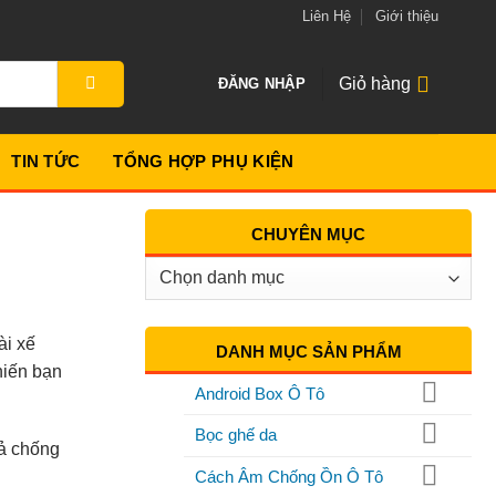
Liên Hệ
Giới thiệu
Giỏ hàng
ĐĂNG NHẬP
TIN TỨC
TỔNG HỢP PHỤ KIỆN
CHUYÊN MỤC
Chuyên
Mục
ài xế
DANH MỤC SẢN PHẨM
hiến bạn
Android Box Ô Tô
Bọc ghế da
ả chống
Cách Âm Chống Ồn Ô Tô