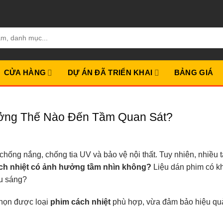
CỬA HÀNG
DỰ ÁN ĐÃ TRIỂN KHAI
BẢNG GIÁ
ởng Thế Nào Đến Tầm Quan Sát?
hống nắng, chống tia UV và bảo vệ nội thất. Tuy nhiên, nhiều t
ch nhiệt có ảnh hưởng tầm nhìn không?
Liệu dán phim có k
ếu sáng?
chọn được loại
phim cách nhiệt
phù hợp, vừa đảm bảo hiệu qu