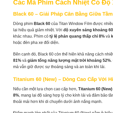
Các Mã Phim Cách Nhiệt Có Độ
Black 60 – Giải Pháp Cân Bằng Giữa Tầ
Dòng phim
Black 60
của Titan Window Film được nhiều
lại hiệu quả giảm nhiệt. Với
độ xuyên sáng khoảng 6
khác nhau. Phim có
tỷ lệ phản quang thấp chỉ 8%
và
hoặc đèn pha xe đối diện.
Bên cạnh đó, Black 60 còn thể hiện khả năng cách nhiệt 
81%
và
giảm tổng năng lượng mặt trời khoảng 52%
.
mà vẫn giữ được sự thoáng sáng và an toàn khi lái.
Titanium 60 (New) – Dòng Cao Cấp Với Hi
Nếu cần một lựa chọn cao cấp hơn,
Titanium 60 (New)
8%
, mang lại độ sáng hợp lý cho kính lái và đảm bảo tầ
thoải mái hơn khi di chuyển dưới ánh nắng mạnh.
Điểm mạnh lớn nhất của Titanium 60 (New) nằm ở hiệu