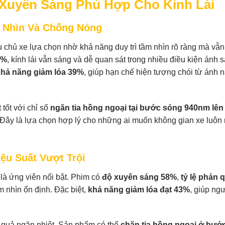
 Xuyên Sáng Phù Hợp Cho Kính Lái
m Nhìn Và Chống Nóng
 chủ xe lựa chọn nhờ khả năng duy trì tầm nhìn rõ ràng mà vẫ
0%
, kính lái vẫn sáng và dễ quan sát trong nhiều điều kiện ánh 
khả năng giảm lóa 39%
, giúp hạn chế hiện tượng chói từ ánh 
tốt với chỉ số
ngăn tia hồng ngoại tại bước sóng 940nm lên
 Đây là lựa chọn hợp lý cho những ai muốn không gian xe luôn
ệu Suất Vượt Trội
là ứng viên nổi bật. Phim có
độ xuyên sáng 58%
,
tỷ lệ phản 
m nhìn ổn định. Đặc biệt,
khả năng giảm lóa đạt 43%
, giúp ngư
 quả ngăn nhiệt. Sản phẩm có thể
chặn tia hồng ngoại ở bướ