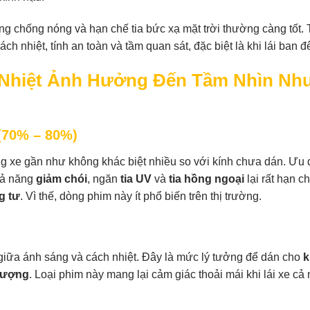
ng chống nóng và hạn chế tia bức xạ mặt trời thường càng tốt. 
ch nhiệt, tính an toàn và tầm quan sát, đặc biệt là khi lái ban 
 Nhiệt Ảnh Hưởng Đến Tầm Nhìn Nh
(70% – 80%)
ng xe gần như không khác biệt nhiều so với kính chưa dán. Ưu 
hả năng
giảm chói
, ngăn
tia UV
và
tia hồng ngoại
lại rất hạn ch
g tư
. Vì thế, dòng phim này ít phổ biến trên thị trường.
 giữa ánh sáng và cách nhiệt. Đây là mức lý tưởng để dán cho
k
 lượng
. Loại phim này mang lại cảm giác thoải mái khi lái xe cả