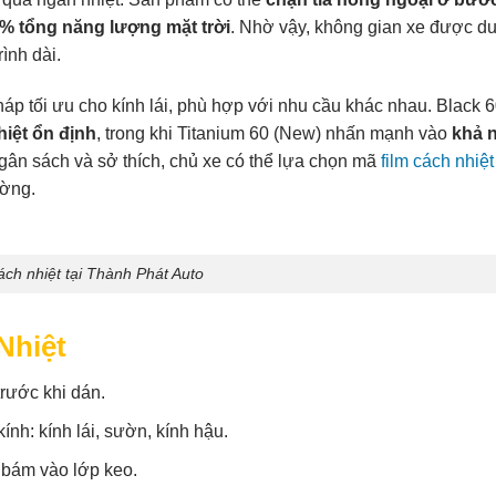
% tổng năng lượng mặt trời
. Nhờ vậy, không gian xe được duy
ình dài.
áp tối ưu cho kính lái, phù hợp với nhu cầu khác nhau. Black 6
hiệt ổn định
, trong khi Titanium 60 (New) nhấn mạnh vào
khả 
ngân sách và sở thích, chủ xe có thể lựa chọn mã
film cách nhiệt
ường.
ch nhiệt tại Thành Phát Auto
Nhiệt
trước khi dán.
ính: kính lái, sườn, kính hậu.
n bám vào lớp keo.