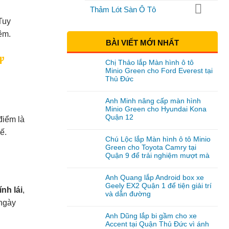
Thảm Lót Sàn Ô Tô
Tuy
đêm.
BÀI VIẾT MỚI NHẤT
ư
Chị Thảo lắp Màn hình ô tô
Minio Green cho Ford Everest tại
Thủ Đức
Anh Minh nâng cấp màn hình
Minio Green cho Hyundai Kona
Quận 12
điểm là
ế.
Chú Lộc lắp Màn hình ô tô Minio
Green cho Toyota Camry tại
Quận 9 để trải nghiệm mượt mà
Anh Quang lắp Android box xe
Geely EX2 Quận 1 để tiện giải trí
ính lái
,
và dẫn đường
 ngày
Anh Dũng lắp bi gầm cho xe
Accent tại Quận Thủ Đức vì ánh