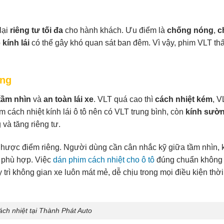
lại
riêng tư tối đa
cho hành khách. Ưu điểm là
chống nóng
,
c
o
kính lái
có thể gây khó quan sát ban đêm. Vì vậy, phim VLT th
áng
tầm nhìn
và
an toàn lái xe
. VLT quá cao thì
cách nhiệt kém
, V
im cách nhiệt kính lái ô tô nên có VLT trung bình, còn
kính sườn
à tăng riêng tư.
hược điểm riêng. Người dùng cần cân nhắc kỹ giữa tầm nhìn, 
 phù hợp. Việc
dán phim cách nhiệt cho ô tô
đúng chuẩn không 
rì không gian xe luôn mát mẻ, dễ chịu trong mọi điều kiện thời t
ch nhiệt tại Thành Phát Auto