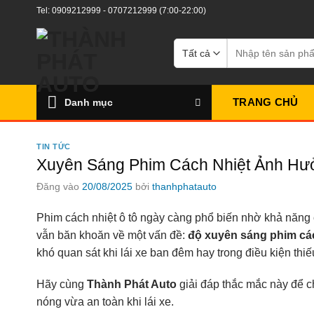
Bỏ
Tel:
0909212999
-
0707212999
(7:00-22:00)
qua
nội
Tìm
kiếm:
dung
TRANG CHỦ
Danh mục
TIN TỨC
Xuyên Sáng Phim Cách Nhiệt Ảnh Hư
Đăng vào
20/08/2025
bởi
thanhphatauto
Phim cách nhiệt ô tô ngày càng phổ biến nhờ khả năng c
vẫn băn khoăn về một vấn đề:
độ xuyên sáng phim cá
khó quan sát khi lái xe ban đêm hay trong điều kiện thi
Hãy cùng
Thành Phát Auto
giải đáp thắc mắc này để 
nóng vừa an toàn khi lái xe.