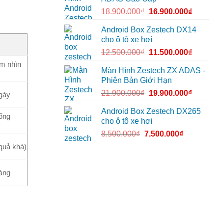
18.900.000
₫
16.900.000
₫
Android Box Zestech DX14
cho ô tô xe hơi
12.500.000
₫
11.500.000
₫
ầm nhìn
Màn Hình Zestech ZX ADAS -
Phiên Bản Giới Hạn
21.900.000
₫
19.900.000
₫
ngày
Android Box Zestech DX265
hống
cho ô tô xe hơi
8.500.000
₫
7.500.000
₫
 quả khá)
ràng