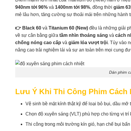
940nm tới 96%
và
1400nm tới 98%
, đồng thời
giảm 63
mẻ lâu hơn, tăng cường sự thoải mái trên những hành tr
👉 Black 60
và
Titanium 60 (New)
đều là những giải ph
về sự cân bằng giữa
tầm nhìn thoáng sáng
và
cách n
chống nóng cao cấp
và
giảm lóa vượt trội
. Tùy vào 
nâng cao trải nghiệm lái và sự an toàn trên mọi cung đ
Dán phim cá
Lưu Ý Khi Thi Công Phim Cách 
Vệ sinh bề mặt kính thật kỹ để loại bỏ bụi, dầu mỡ 
Chọn độ xuyên sáng (VLT) phù hợp cho từng vị trí k
Thi công trong môi trường kín gió, hạn chế bụi bẩ