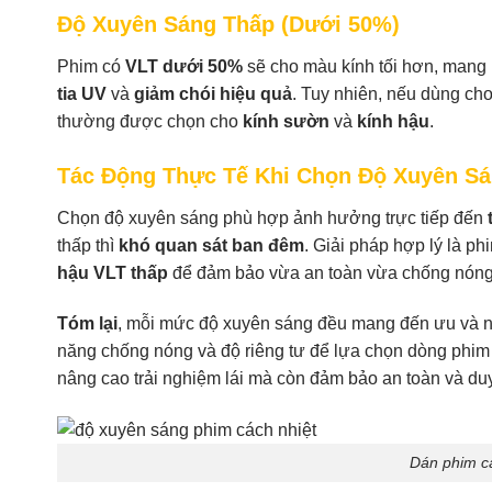
Độ Xuyên Sáng Thấp (Dưới 50%)
Phim có
VLT dưới 50%
sẽ cho màu kính tối hơn, mang 
tia UV
và
giảm chói hiệu quả
. Tuy nhiên, nếu dùng ch
thường được chọn cho
kính sườn
và
kính hậu
.
Tác Động Thực Tế Khi Chọn Độ Xuyên S
Chọn độ xuyên sáng phù hợp ảnh hưởng trực tiếp đến
thấp thì
khó quan sát ban đêm
. Giải pháp hợp lý là ph
hậu VLT thấp
để đảm bảo vừa an toàn vừa chống nóng v
Tóm lại
, mỗi mức độ xuyên sáng đều mang đến ưu và n
năng chống nóng và độ riêng tư để lựa chọn dòng phim
nâng cao trải nghiệm lái mà còn đảm bảo an toàn và duy t
Dán phim cá