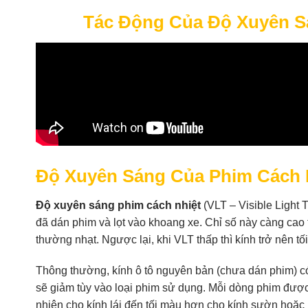
Tác Động Của Độ Xuyên S
Độ Xuyên Sáng Của Phim Cách N
Độ xuyên sáng phim cách nhiệt
(VLT – Visible Light T
đã dán phim và lọt vào khoang xe. Chỉ số này càng cao 
thường nhạt. Ngược lại, khi VLT thấp thì kính trở nên tố
Thông thường, kính ô tô nguyên bản (chưa dán phim) có
sẽ giảm tùy vào loại phim sử dụng. Mỗi dòng phim được
nhiên cho kính lái đến tối màu hơn cho kính sườn hoặc 