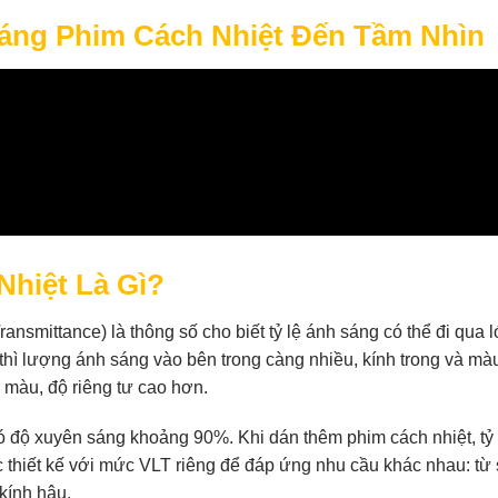
áng Phim Cách Nhiệt Đến Tầm Nhìn
hiệt Là Gì?
ransmittance) là thông số cho biết tỷ lệ ánh sáng có thể đi qua 
thì lượng ánh sáng vào bên trong càng nhiều, kính trong và mà
i màu, độ riêng tư cao hơn.
 độ xuyên sáng khoảng 90%. Khi dán thêm phim cách nhiệt, tỷ 
 thiết kế với mức VLT riêng để đáp ứng nhu cầu khác nhau: từ
kính hậu.