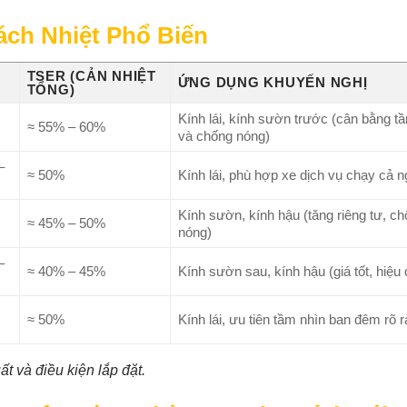
ch Nhiệt Phổ Biến
TSER (CẢN NHIỆT
ỨNG DỤNG KHUYẾN NGHỊ
TỔNG)
Kính lái, kính sườn trước (cân bằng t
≈ 55% – 60%
và chống nóng)
–
≈ 50%
Kính lái, phù hợp xe dịch vụ chạy cả 
Kính sườn, kính hậu (tăng riêng tư, c
≈ 45% – 50%
nóng)
–
≈ 40% – 45%
Kính sườn sau, kính hậu (giá tốt, hiệu
≈ 50%
Kính lái, ưu tiên tầm nhìn ban đêm rõ 
ất và điều kiện lắp đặt.