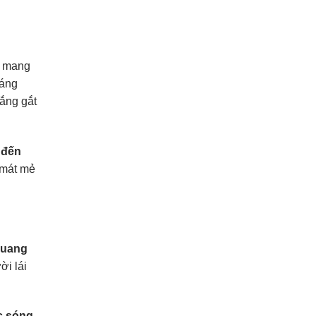
n mang
sáng
nắng gắt
 đến
 mát mẻ
quang
ời lái
c sóng