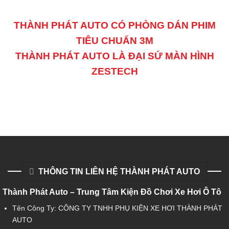
THÀNH PHÁT AUTO CÓ PHÒNG DÁN PHIM
TIÊU CHUẨN 3M
THÀNH PHÁT AUTO LÀ ĐẠI SỨ MÀN HÌNH
ZESTECH
THÔNG TIN LIÊN HỆ THÀNH PHÁT AUTO
Thành Phát Auto – Trung Tâm Kiện Đồ Chơi Xe Hơi Ô Tô
Tên Công Ty: CÔNG TY TNHH PHỤ KIỆN XE HƠI THÀNH PHÁT
AUTO