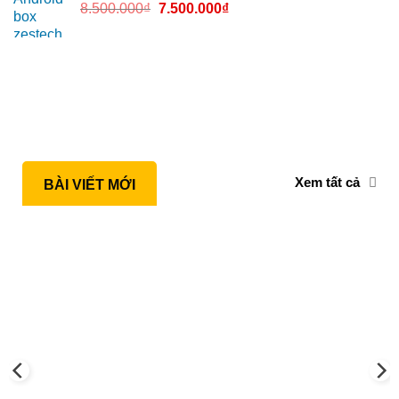
8.500.000
₫
7.500.000
₫
Xem tất cả
BÀI VIẾT MỚI