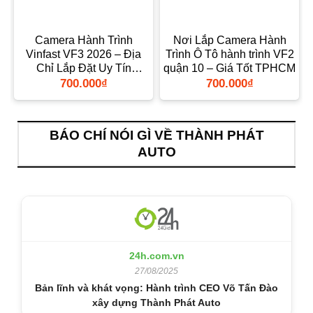
Camera Hành Trình
Nơi Lắp Camera Hành
Vinfast VF3 2026 – Địa
Trình Ô Tô hành trình VF2
M
Chỉ Lắp Đặt Uy Tín
quận 10 – Giá Tốt TPHCM
TPHCM
700.000
₫
700.000
₫
BÁO CHÍ NÓI GÌ VỀ THÀNH PHÁT
AUTO
24h.com.vn
27/08/2025
Bản lĩnh và khát vọng: Hành trình CEO Võ Tấn Đào
xây dựng Thành Phát Auto