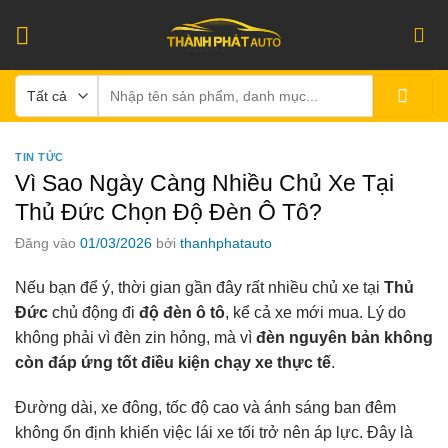
Bỏ
qua
nội
Tìm
dung
kiếm:
TIN TỨC
Vì Sao Ngày Càng Nhiều Chủ Xe Tại
Thủ Đức Chọn Độ Đèn Ô Tô?
Đăng vào
01/03/2026
bởi
thanhphatauto
Nếu bạn để ý, thời gian gần đây rất nhiều chủ xe tại
Thủ
Đức
chủ động đi
độ đèn ô tô
, kể cả xe mới mua. Lý do
không phải vì đèn zin hỏng, mà vì
đèn nguyên bản không
còn đáp ứng tốt điều kiện chạy xe thực tế
.
Đường dài, xe đông, tốc độ cao và ánh sáng ban đêm
không ổn định khiến việc lái xe tối trở nên áp lực. Đây là