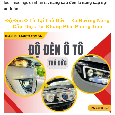
lúc nhiều người nhận ra:
nâng cấp đèn là nâng cấp sự
an toàn
.
Độ Đèn Ô Tô Tại Thủ Đức – Xu Hướng Nâng
Cấp Thực Tế, Không Phải Phong Trào