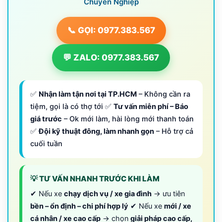
Chuyên Nghiệp
📞 GỌI: 0977.383.567
💬 ZALO: 0977.383.567
✅
Nhận làm tận nơi tại TP.HCM
– Không cần ra
tiệm, gọi là có thợ tới ✅
Tư vấn miễn phí – Báo
giá trước
– Ok mới làm, hài lòng mới thanh toán
✅
Đội kỹ thuật đông, làm nhanh gọn
– Hỗ trợ cả
cuối tuần
💡 TƯ VẤN NHANH TRƯỚC KHI LÀM
✔ Nếu xe
chạy dịch vụ / xe gia đình
→ ưu tiên
bền – ổn định – chi phí hợp lý
✔ Nếu xe
mới / xe
cá nhân / xe cao cấp
→ chọn
giải pháp cao cấp,