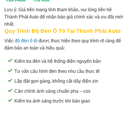
SẢN PHẨM
GIÁ BÁN
Lưu ý: Giá trên mang tính tham khảo, vui lòng liên hệ
M30 Ultra
4tr5
Thành Phát Auto để nhận báo giá chính xác và ưu đãi mới
Aozoom EX3
5tr
nhất.
Quy Trình Độ Đèn Ô Tô Tại Thành Phát Auto
Việc
độ đèn ô tô
được thực hiện theo quy trình rõ ràng để
đảm bảo an toàn và hiệu quả:
Kiểm tra đèn và hệ thống điện nguyên bản
Tư vấn cấu hình đèn theo nhu cầu thực tế
Lắp đặt gọn gàng, không cắt dây điện zin
Căn chỉnh ánh sáng chuẩn pha – cos
Kiểm tra ánh sáng trước khi bàn giao