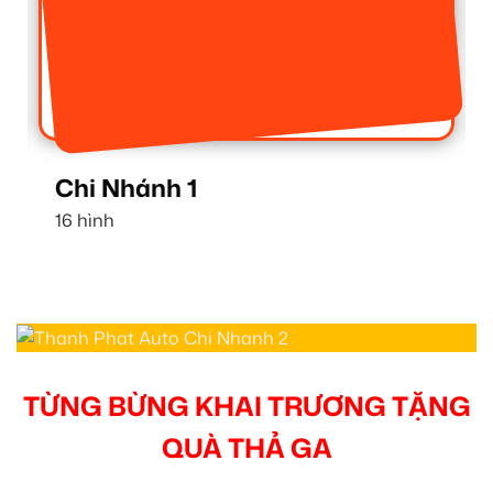
Chi Nhánh 1
16 hình
TỪNG BỪNG KHAI TRƯƠNG TẶNG
QUÀ THẢ GA