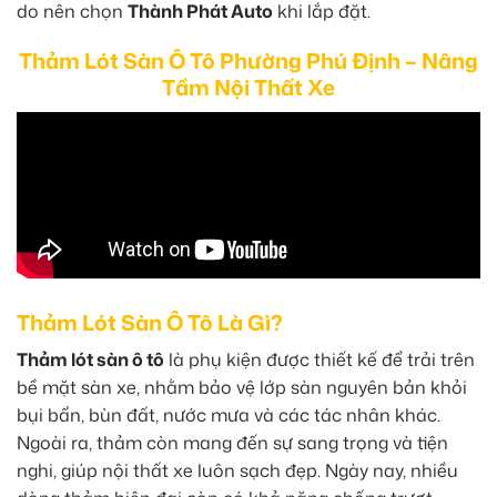
do nên chọn
Thành Phát Auto
khi lắp đặt.
Thảm Lót Sàn Ô Tô Phường Phú Định – Nâng
Tầm Nội Thất Xe
Thảm Lót Sàn Ô Tô Là Gì?
Thảm lót sàn ô tô
là phụ kiện được thiết kế để trải trên
bề mặt sàn xe, nhằm bảo vệ lớp sàn nguyên bản khỏi
bụi bẩn, bùn đất, nước mưa và các tác nhân khác.
Ngoài ra, thảm còn mang đến sự sang trọng và tiện
nghi, giúp nội thất xe luôn sạch đẹp. Ngày nay, nhiều