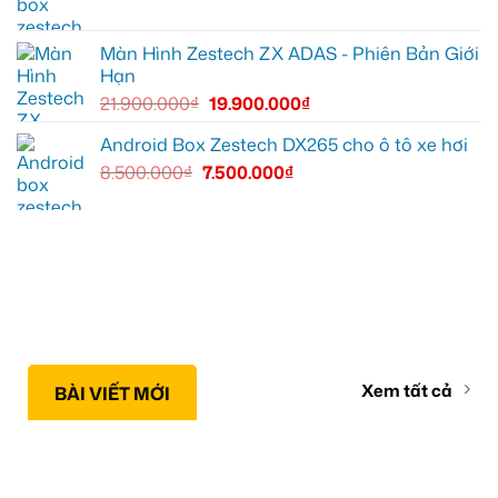
Màn Hình Zestech ZX ADAS - Phiên Bản Giới
Hạn
21.900.000
₫
19.900.000
₫
Android Box Zestech DX265 cho ô tô xe hơi
8.500.000
₫
7.500.000
₫
Xem tất cả
BÀI VIẾT MỚI