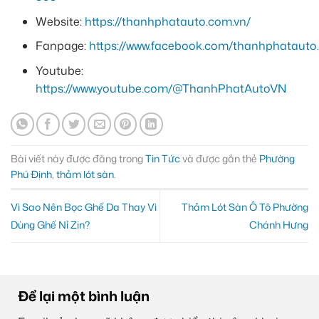
Website:
https://thanhphatauto.com.vn/
Fanpage:
https://www.facebook.com/thanhphatauto.
Youtube:
https://www.youtube.com/@ThanhPhatAutoVN
Bài viết này được đăng trong
Tin Tức
và được gắn thẻ
Phường
Phú Định
,
thảm lót sàn
.
Vì Sao Nên Bọc Ghế Da Thay Vì
Thảm Lót Sàn Ô Tô Phường
Dùng Ghế Nỉ Zin?
Chánh Hưng
Để lại một bình luận