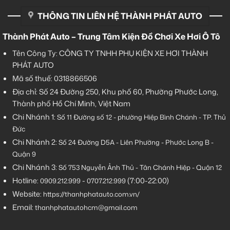
THÔNG TIN LIÊN HỆ THÀNH PHÁT AUTO
Thành Phát Auto – Trung Tâm Kiện Đồ Chơi Xe Hơi Ô Tô
Tên Công Ty: CÔNG TY TNHH PHỤ KIỆN XE HƠI THÀNH
PHÁT AUTO
Mã số thuế: 0318866506
Địa chỉ: Số 24 Đường 250, Khu phố 60, Phường Phước Long,
Thành phố Hồ Chí Minh, Việt Nam
Chi Nhánh 1:
Số 11 Đường số 12 - phường Hiệp Bình Chánh - TP. Thủ
Đức
Chi Nhánh 2:
Số
24 Đường D5A - Liên Phường - Phước Long B -
Quận 9
Chi Nhánh 3:
Số 753
Nguyễn Ảnh Thủ - Tân Chánh Hiệp - Quận 12
Hotline:
-
(7:00-22:00)
0909.212.999
0707.212.999
Website:
https://thanhphatauto.com.vn/
Email:
thanhphatautohcm@gmail.com