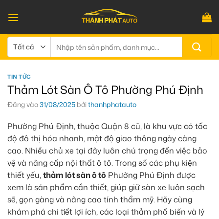
Bỏ
qua
nội
dung
Tìm
kiếm:
TIN TỨC
Thảm Lót Sàn Ô Tô Phường Phú Định
Đăng vào
31/08/2025
bởi
thanhphatauto
Phường Phú Định, thuộc Quận 8 cũ, là khu vực có tốc
độ đô thị hóa nhanh, mật độ giao thông ngày càng
cao. Nhiều chủ xe tại đây luôn chú trọng đến việc bảo
vệ và nâng cấp nội thất ô tô. Trong số các phụ kiện
thiết yếu,
thảm lót sàn ô tô
Phường Phú Định được
xem là sản phẩm cần thiết, giúp giữ sàn xe luôn sạch
sẽ, gọn gàng và nâng cao tính thẩm mỹ. Hãy cùng
khám phá chi tiết lợi ích, các loại thảm phổ biến và lý