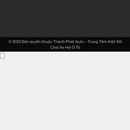
© 2022 Bản quyền thuộc
Thành Phát Auto – Trung Tâm Kiện Đồ
Chơi Xe Hơi Ô Tô