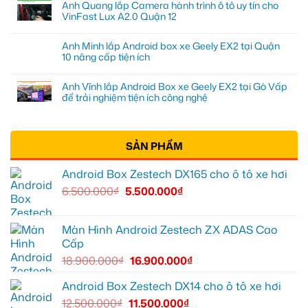
Anh Quang lắp Camera hành trình ô tô uy tín cho
VinFast Lux A2.0 Quận 12
Anh Minh lắp Android box xe Geely EX2 tại Quận
10 nâng cấp tiện ích
Anh Vĩnh lắp Android Box xe Geely EX2 tại Gò Vấp
để trải nghiệm tiện ích công nghệ
SẢN PHẨM
Android Box Zestech DX165 cho ô tô xe hơi
6.500.000
₫
5.500.000
₫
Màn Hình Android Zestech ZX ADAS Cao
Cấp
18.900.000
₫
16.900.000
₫
Android Box Zestech DX14 cho ô tô xe hơi
12.500.000
₫
11.500.000
₫