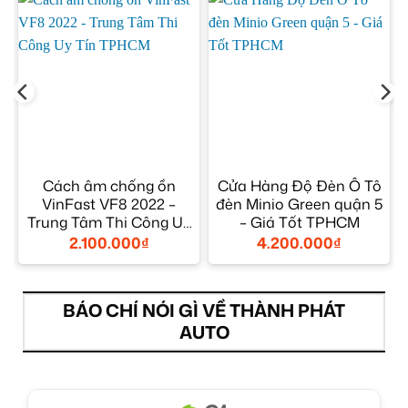
Cách âm chống ồn
Cửa Hàng Độ Đèn Ô Tô
VinFast VF8 2022 –
đèn Minio Green quận 5
Trung Tâm Thi Công Uy
– Giá Tốt TPHCM
Tín TPHCM
2.100.000
₫
4.200.000
₫
BÁO CHÍ NÓI GÌ VỀ THÀNH PHÁT
AUTO