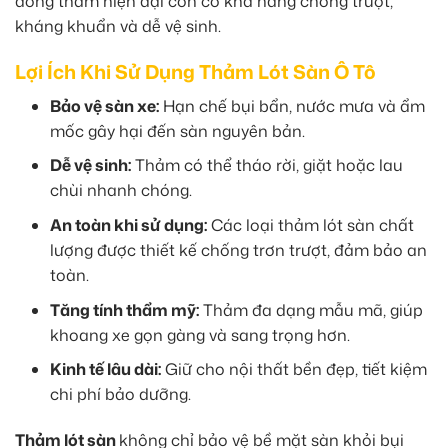
dòng thảm hiện đại còn có khả năng chống trượt,
kháng khuẩn và dễ vệ sinh.
Lợi Ích Khi Sử Dụng Thảm Lót Sàn Ô Tô
Bảo vệ sàn xe:
Hạn chế bụi bẩn, nước mưa và ẩm
mốc gây hại đến sàn nguyên bản.
Dễ vệ sinh:
Thảm có thể tháo rời, giặt hoặc lau
chùi nhanh chóng.
An toàn khi sử dụng:
Các loại thảm lót sàn chất
lượng được thiết kế chống trơn trượt, đảm bảo an
toàn.
Tăng tính thẩm mỹ:
Thảm đa dạng mẫu mã, giúp
khoang xe gọn gàng và sang trọng hơn.
Kinh tế lâu dài:
Giữ cho nội thất bền đẹp, tiết kiệm
chi phí bảo dưỡng.
Thảm lót sàn
không chỉ bảo vệ bề mặt sàn khỏi bụi