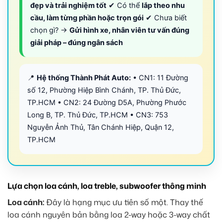
đẹp và trải nghiệm tốt
✔ Có thể
lắp theo nhu
cầu, làm từng phần hoặc trọn gói
✔ Chưa biết
chọn gì? →
Gửi hình xe, nhân viên tư vấn đúng
giải pháp – đúng ngân sách
📍
Hệ thống Thành Phát Auto:
• CN1: 11 Đường
số 12, Phường Hiệp Bình Chánh, TP. Thủ Đức,
TP.HCM • CN2: 24 Đường D5A, Phường Phước
Long B, TP. Thủ Đức, TP.HCM • CN3: 753
Nguyễn Ảnh Thủ, Tân Chánh Hiệp, Quận 12,
TP.HCM
Lựa chọn loa cánh, loa treble, subwoofer thông minh
Loa cánh:
Đây là hạng mục ưu tiên số một. Thay thế
loa cánh nguyên bản bằng loa 2-way hoặc 3-way chất