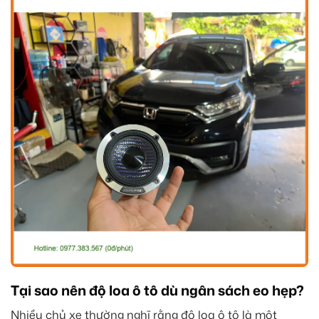
Tại sao nên độ loa ô tô dù ngân sách eo hẹp?
Nhiều chủ xe thường nghĩ rằng độ loa ô tô là một