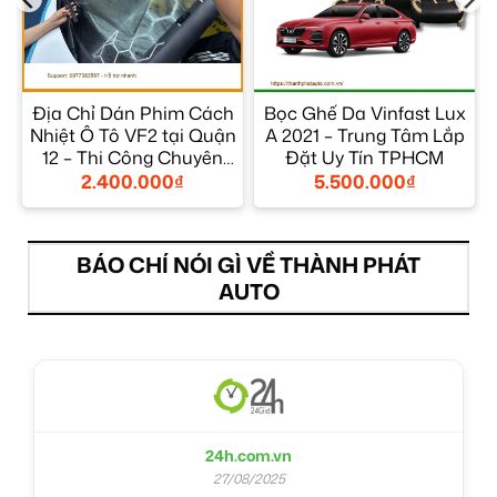
Địa Chỉ Dán Phim Cách
Bọc Ghế Da Vinfast Lux
Nhiệt Ô Tô VF2 tại Quận
A 2021 – Trung Tâm Lắp
t
12 – Thi Công Chuyên
Đặt Uy Tín TPHCM
Nghiệp
2.400.000
₫
5.500.000
₫
BÁO CHÍ NÓI GÌ VỀ THÀNH PHÁT
AUTO
24h.com.vn
27/08/2025