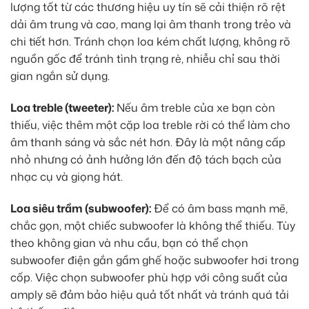
lượng tốt từ các thương hiệu uy tín sẽ cải thiện rõ rệt
dải âm trung và cao, mang lại âm thanh trong trẻo và
chi tiết hơn. Tránh chọn loa kém chất lượng, không rõ
nguồn gốc để tránh tình trạng rè, nhiễu chỉ sau thời
gian ngắn sử dụng.
Loa treble (tweeter):
Nếu âm treble của xe bạn còn
thiếu, việc thêm một cặp loa treble rời có thể làm cho
âm thanh sáng và sắc nét hơn. Đây là một nâng cấp
nhỏ nhưng có ảnh hưởng lớn đến độ tách bạch của
nhạc cụ và giọng hát.
Loa siêu trầm (subwoofer):
Để có âm bass mạnh mẽ,
chắc gọn, một chiếc subwoofer là không thể thiếu. Tùy
theo không gian và nhu cầu, bạn có thể chọn
subwoofer điện gắn gầm ghế hoặc subwoofer hơi trong
cốp. Việc chọn subwoofer phù hợp với công suất của
amply sẽ đảm bảo hiệu quả tốt nhất và tránh quá tải