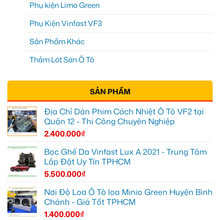
Phụ kiện Limo Green
Phụ Kiện Vinfast VF3
Sản Phẩm Khác
Thảm Lót Sàn Ô Tô
SẢN PHẨM
Địa Chỉ Dán Phim Cách Nhiệt Ô Tô VF2 tại
Quận 12 - Thi Công Chuyên Nghiệp
2.400.000
₫
Bọc Ghế Da Vinfast Lux A 2021 - Trung Tâm
Lắp Đặt Uy Tín TPHCM
5.500.000
₫
Nơi Độ Loa Ô Tô loa Minio Green Huyện Bình
Chánh - Giá Tốt TPHCM
1.400.000
₫