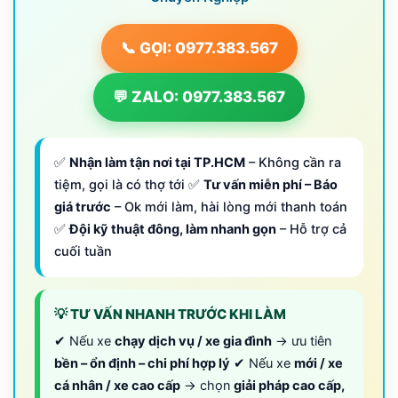
📞 GỌI: 0977.383.567
💬 ZALO: 0977.383.567
✅
Nhận làm tận nơi tại TP.HCM
– Không cần ra
tiệm, gọi là có thợ tới ✅
Tư vấn miễn phí – Báo
giá trước
– Ok mới làm, hài lòng mới thanh toán
✅
Đội kỹ thuật đông, làm nhanh gọn
– Hỗ trợ cả
cuối tuần
💡 TƯ VẤN NHANH TRƯỚC KHI LÀM
✔ Nếu xe
chạy dịch vụ / xe gia đình
→ ưu tiên
bền – ổn định – chi phí hợp lý
✔ Nếu xe
mới / xe
cá nhân / xe cao cấp
→ chọn
giải pháp cao cấp,