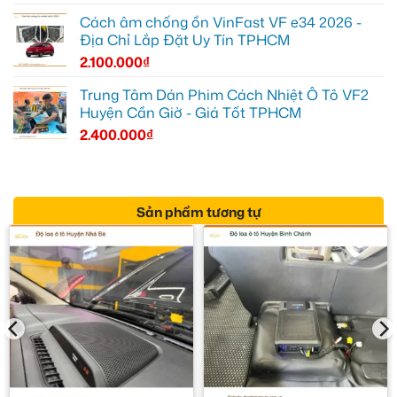
Cách âm chống ồn VinFast VF e34 2026 -
Địa Chỉ Lắp Đặt Uy Tín TPHCM
2.100.000
₫
Trung Tâm Dán Phim Cách Nhiệt Ô Tô VF2
Huyện Cần Giờ - Giá Tốt TPHCM
2.400.000
₫
Sản phẩm tương tự