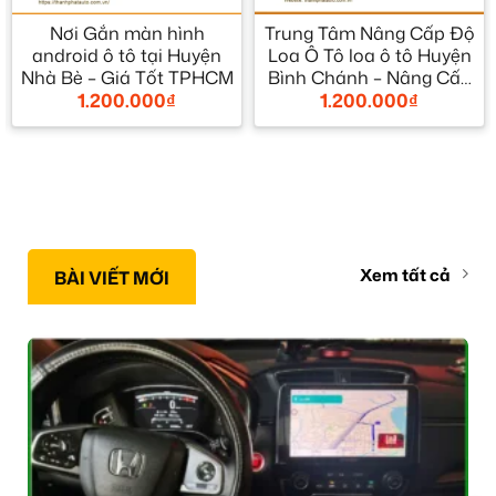
Nơi Gắn màn hình
Trung Tâm Nâng Cấp Độ
android ô tô tại Huyện
Loa Ô Tô loa ô tô Huyện
Nhà Bè – Giá Tốt TPHCM
Bình Chánh – Nâng Cấp
1.200.000
₫
1.200.000
₫
Chính Hãng
Xem tất cả
BÀI VIẾT MỚI