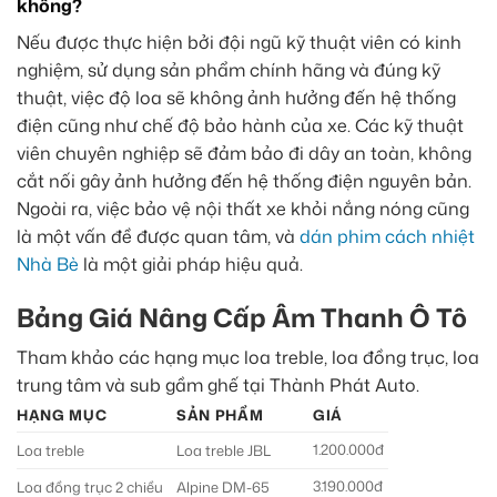
không?
Nếu được thực hiện bởi đội ngũ kỹ thuật viên có kinh
nghiệm, sử dụng sản phẩm chính hãng và đúng kỹ
thuật, việc độ loa sẽ không ảnh hưởng đến hệ thống
điện cũng như chế độ bảo hành của xe. Các kỹ thuật
viên chuyên nghiệp sẽ đảm bảo đi dây an toàn, không
cắt nối gây ảnh hưởng đến hệ thống điện nguyên bản.
Ngoài ra, việc bảo vệ nội thất xe khỏi nắng nóng cũng
là một vấn đề được quan tâm, và
dán phim cách nhiệt
Nhà Bè
là một giải pháp hiệu quả.
Bảng Giá Nâng Cấp Âm Thanh Ô Tô
Tham khảo các hạng mục loa treble, loa đồng trục, loa
trung tâm và sub gầm ghế tại Thành Phát Auto.
HẠNG MỤC
SẢN PHẨM
GIÁ
1.200.000đ
Loa treble
Loa treble JBL
3.190.000đ
Loa đồng trục 2 chiều
Alpine DM-65