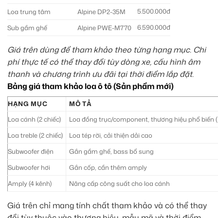
5.500.000đ
Loa trung tâm
Alpine DP2-35M
6.590.000đ
Sub gầm ghế
Alpine PWE-M770
Giá trên dùng để tham khảo theo từng hạng mục. Chi
phí thực tế có thể thay đổi tùy dòng xe, cấu hình âm
thanh và chương trình ưu đãi tại thời điểm lắp đặt.
Bảng giá tham khảo loa ô tô (Sản phẩm mới)
HẠNG MỤC
MÔ TẢ
Loa cánh (2 chiếc)
Loa đồng trục/component, thương hiệu phổ biến (P
Loa treble (2 chiếc)
Loa tép rời, cải thiện dải cao
Subwoofer điện
Gắn gầm ghế, bass bổ sung
Subwoofer hơi
Gắn cốp, cần thêm amply
Amply (4 kênh)
Nâng cấp công suất cho loa cánh
Giá trên chỉ mang tính chất tham khảo và có thể thay
đổi tùy thuộc vào thương hiệu, mẫu mã và thời điểm