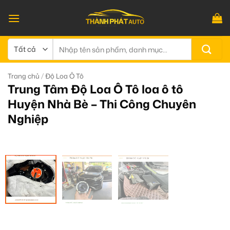
Bỏ
qua
nội
dung
Tìm
kiếm:
/
Trang chủ
Độ Loa Ô Tô
Trung Tâm Độ Loa Ô Tô loa ô tô
Huyện Nhà Bè – Thi Công Chuyên
Nghiệp