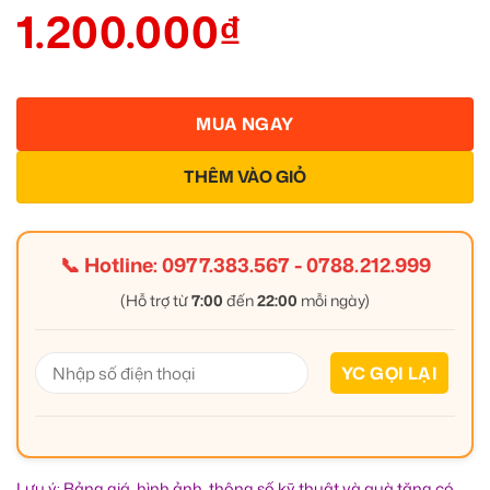
1.200.000
₫
MUA NGAY
THÊM VÀO GIỎ
📞 Hotline:
0977.383.567
-
0788.212.999
(Hỗ trợ từ
7:00
đến
22:00
mỗi ngày)
Lưu ý: Bảng giá, hình ảnh, thông số kỹ thuật và quà tặng có