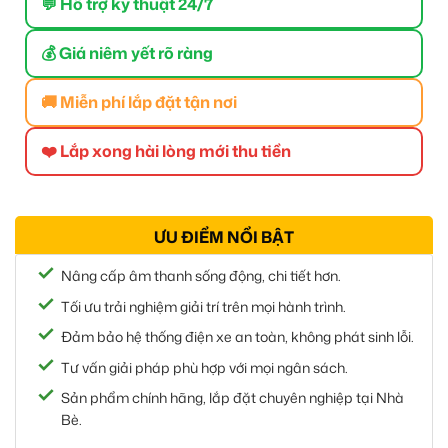
💬 Hỗ trợ kỹ thuật 24/7
💰 Giá niêm yết rõ ràng
🚚 Miễn phí lắp đặt tận nơi
❤️ Lắp xong hài lòng mới thu tiền
ƯU ĐIỂM NỔI BẬT
Nâng cấp âm thanh sống động, chi tiết hơn.
Tối ưu trải nghiệm giải trí trên mọi hành trình.
Đảm bảo hệ thống điện xe an toàn, không phát sinh lỗi.
Tư vấn giải pháp phù hợp với mọi ngân sách.
Sản phẩm chính hãng, lắp đặt chuyên nghiệp tại Nhà
Bè.