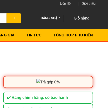
Liên Hệ
Giới thiệu
Giỏ hàng
ĐĂNG NHẬP
ẢNG GIÁ
TIN TỨC
TỔNG HỢP PHỤ KIỆN
✔️ Hàng chính hãng, có bảo hành