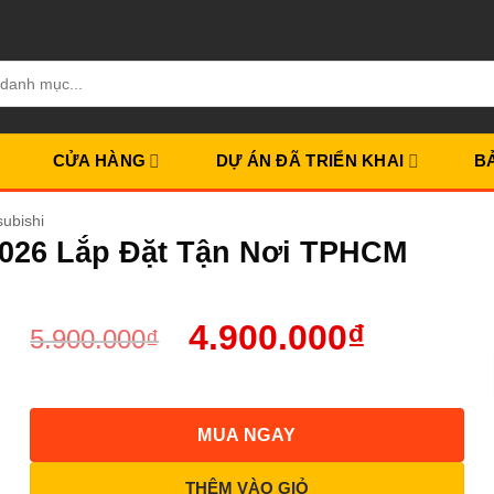
CỬA HÀNG
DỰ ÁN ĐÃ TRIỂN KHAI
B
ubishi
 2026 Lắp Đặt Tận Nơi TPHCM
4.900.000
₫
5.900.000
₫
MUA NGAY
THÊM VÀO GIỎ