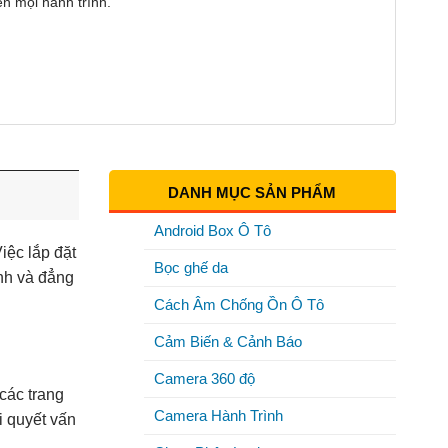
ên mọi hành trình.
DANH MỤC SẢN PHẨM
Android Box Ô Tô
iệc lắp đặt
Bọc ghế da
nh và đẳng
Cách Âm Chống Ồn Ô Tô
Cảm Biến & Cảnh Báo
Camera 360 độ
các trang
Camera Hành Trình
i quyết vấn