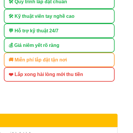
🛠 Quy trình lắp đặt chuẩn
🛠 Kỹ thuật viên tay nghề cao
💬 Hỗ trợ kỹ thuật 24/7
💰 Giá niêm yết rõ ràng
🚚 Miễn phí lắp đặt tận nơi
❤️ Lắp xong hài lòng mới thu tiền