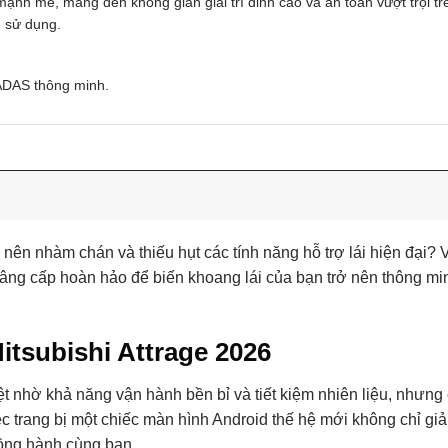
ạnh mẽ, mang đến không gian giải trí đỉnh cao và an toàn vượt trội tr
ễ sử dụng.
 ADAS thông minh.
 nên nhàm chán và thiếu hụt các tính năng hỗ trợ lái hiện đại? V
nâng cấp hoàn hảo để biến khoang lái của bạn trở nên thông mi
Mitsubishi Attrage 2026
ệt nhờ khả năng vận hành bền bỉ và tiết kiệm nhiên liệu, nhưng 
c trang bị một chiếc màn hình Android thế hệ mới không chỉ giả
 đồng hành cùng bạn.