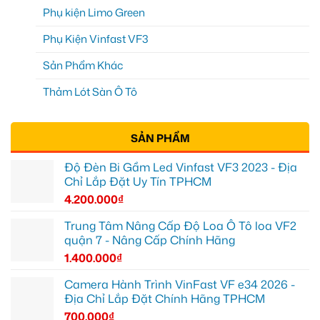
Phụ kiện Limo Green
Phụ Kiện Vinfast VF3
Sản Phẩm Khác
Thảm Lót Sàn Ô Tô
SẢN PHẨM
Độ Đèn Bi Gầm Led Vinfast VF3 2023 - Địa
Chỉ Lắp Đặt Uy Tín TPHCM
4.200.000
₫
Trung Tâm Nâng Cấp Độ Loa Ô Tô loa VF2
quận 7 - Nâng Cấp Chính Hãng
1.400.000
₫
Camera Hành Trình VinFast VF e34 2026 -
Địa Chỉ Lắp Đặt Chính Hãng TPHCM
700.000
₫