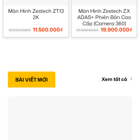
Màn Hình Zestech ZT13
Màn Hình Zestech ZX
2K
ADAS+ Phiên Bản Cao
Cấp (Camera 360)
11.500.000
₫
19.900.000
₫
12.500.000
₫
21.900.000
₫
Xem tất cả
BÀI VIẾT MỚI