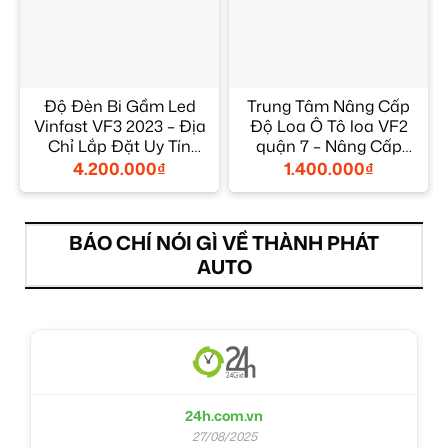
Độ Đèn Bi Gầm Led
Trung Tâm Nâng Cấp
Vinfast VF3 2023 – Địa
Độ Loa Ô Tô loa VF2
Chỉ Lắp Đặt Uy Tín
quận 7 – Nâng Cấp
TPHCM
Chính Hãng
4.200.000
₫
1.400.000
₫
BÁO CHÍ NÓI GÌ VỀ THÀNH PHÁT
AUTO
24h.com.vn
27/08/2025