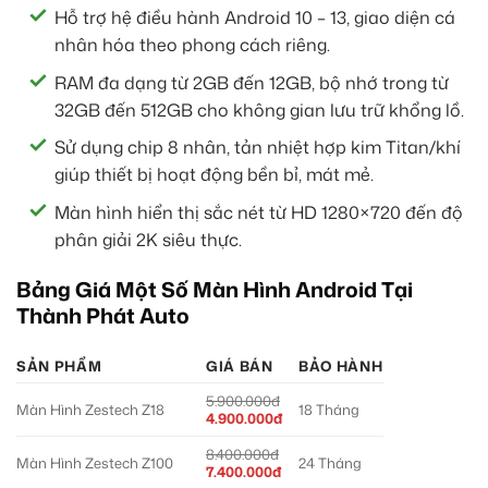
Hỗ trợ hệ điều hành Android 10 – 13, giao diện cá
nhân hóa theo phong cách riêng.
RAM đa dạng từ 2GB đến 12GB, bộ nhớ trong từ
32GB đến 512GB cho không gian lưu trữ khổng lồ.
Sử dụng chip 8 nhân, tản nhiệt hợp kim Titan/khí
giúp thiết bị hoạt động bền bỉ, mát mẻ.
Màn hình hiển thị sắc nét từ HD 1280×720 đến độ
phân giải 2K siêu thực.
Bảng Giá Một Số Màn Hình Android Tại
Thành Phát Auto
SẢN PHẨM
GIÁ BÁN
BẢO HÀNH
5.900.000đ
Màn Hình Zestech Z18
18 Tháng
4.900.000đ
8.400.000đ
Màn Hình Zestech Z100
24 Tháng
7.400.000đ