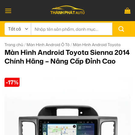
Bỏ
qua
nội
dung
Tìm
kiếm:
/
/
Trang chủ
Màn Hình Android Ô Tô
Màn Hình Android Toyota
Màn Hình Android Toyota Sienna 2014
Chính Hãng – Nâng Cấp Đỉnh Cao
-17%