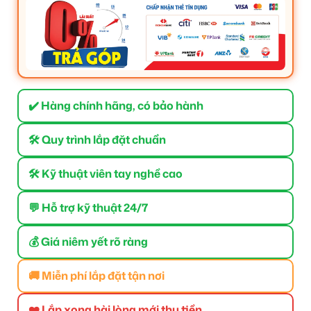
✔️ Hàng chính hãng, có bảo hành
🛠 Quy trình lắp đặt chuẩn
🛠 Kỹ thuật viên tay nghề cao
💬 Hỗ trợ kỹ thuật 24/7
💰 Giá niêm yết rõ ràng
🚚 Miễn phí lắp đặt tận nơi
❤️ Lắp xong hài lòng mới thu tiền