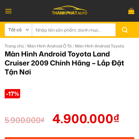
Bỏ
qua
nội
dung
Tìm
kiếm:
/
/
Trang chủ
Màn Hình Android Ô Tô
Màn Hình Android Toyota
Màn Hình Android Toyota Land
Cruiser 2009 Chính Hãng – Lắp Đặt
Tận Nơi
-17%
4.900.000
₫
5.900.000
₫