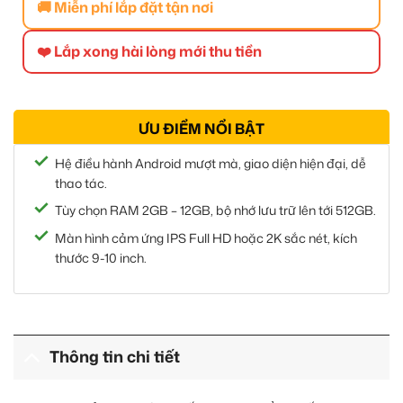
🚚 Miễn phí lắp đặt tận nơi
❤️ Lắp xong hài lòng mới thu tiền
ƯU ĐIỂM NỔI BẬT
Hệ điều hành Android mượt mà, giao diện hiện đại, dễ
thao tác.
Tùy chọn RAM 2GB – 12GB, bộ nhớ lưu trữ lên tới 512GB.
Màn hình cảm ứng IPS Full HD hoặc 2K sắc nét, kích
thước 9-10 inch.
Thông tin chi tiết