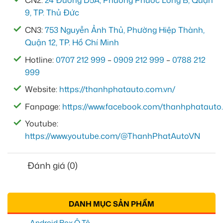
CN2:
24 Đường D5A, Phường Phước Long B, Quận
9, TP. Thủ Đức
CN3:
753 Nguyễn Ảnh Thủ, Phường Hiệp Thành,
Quận 12, TP. Hồ Chí Minh
Hotline:
0707 212 999
–
0909 212 999
–
0788 212
999
Website:
https://thanhphatauto.com.vn/
Fanpage:
https://www.facebook.com/thanhphatauto.
Youtube:
https://www.youtube.com/@ThanhPhatAutoVN
Đánh giá (0)
DANH MỤC SẢN PHẨM
Android Box Ô Tô