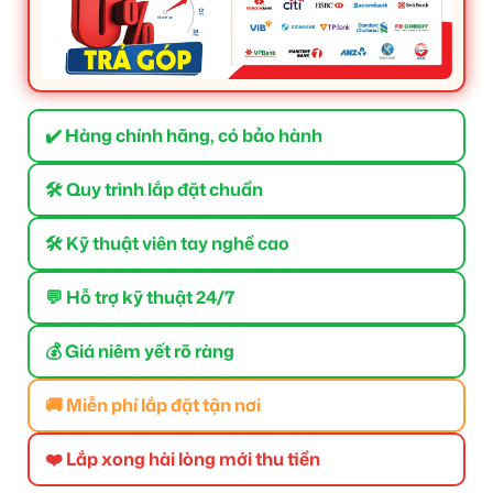
✔️ Hàng chính hãng, có bảo hành
🛠 Quy trình lắp đặt chuẩn
🛠 Kỹ thuật viên tay nghề cao
💬 Hỗ trợ kỹ thuật 24/7
💰 Giá niêm yết rõ ràng
🚚 Miễn phí lắp đặt tận nơi
❤️ Lắp xong hài lòng mới thu tiền