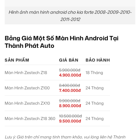
Hình ảnh màn hình android cho kia forte 2008-2009-2010-
2011-2012
Bảng Giá Một Số Màn Hình Android Tại
Thành Phát Auto
SẢN PHẨM
GIÁ BÁN
BẢO HÀNH
5.900.000đ
Màn Hình Zestech Z18
18 Tháng
4.900.000đ
8.400.000đ
Màn Hình Zestech Z100
24 Tháng
7.400.000đ
9.900.000đ
Màn Hình Zestech ZX10
24 Tháng
8.900.000đ
10.500.000đ
Màn Hình Zestech Z18 360
24 Tháng
9.500.000đ
Lưu ý: Giá trên chỉ mang tính tham khảo, vui lòng liên hệ Thành