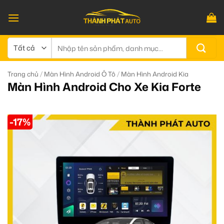
Bỏ
qua
nội
dung
Tìm
kiếm:
/
/
Trang chủ
Màn Hình Android Ô Tô
Màn Hình Android Kia
Màn Hình Android Cho Xe Kia Forte
-17%