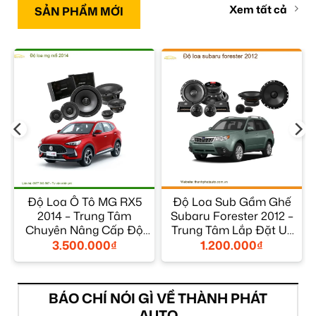
Xem tất cả
SẢN PHẨM MỚI
Độ Loa Ô Tô MG RX5
Độ Loa Sub Gầm Ghế
g
2014 – Trung Tâm
Subaru Forester 2012 –
Chuyên Nâng Cấp Độ
Trung Tâm Lắp Đặt Uy
Loa Chính Hãng TPHCM
Tín TPHCM
3.500.000
₫
1.200.000
₫
BÁO CHÍ NÓI GÌ VỀ THÀNH PHÁT
AUTO