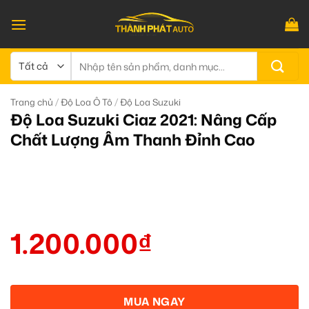
Bỏ
qua
nội
dung
Tìm
kiếm:
/
/
Trang chủ
Độ Loa Ô Tô
Độ Loa Suzuki
Độ Loa Suzuki Ciaz 2021: Nâng Cấp
Chất Lượng Âm Thanh Đỉnh Cao
1.200.000
₫
MUA NGAY