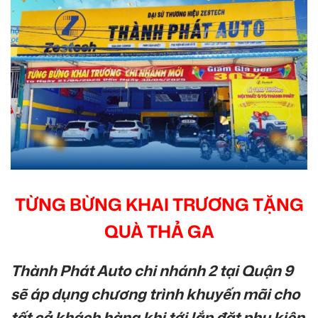
TỪNG BỪNG KHAI TRƯƠNG TẶNG
QUÀ THẢ GA
Thành Phát Auto chi nhánh 2 tại Quận 9
sẽ áp dụng chương trình khuyến mãi cho
tất cả khách hàng khi tới lắp đặt phụ kiện.