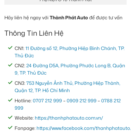
Hãy liên hệ ngay với
Thành Phát Auto
để được tư vấn
Thông Tin Liên Hệ
CN1:
11 Đường số 12, Phường Hiệp Bình Chánh, TP.
Thủ Đức
CN2:
24 Đường D5A, Phường Phước Long B, Quận
9, TP. Thủ Đức
CN3:
753 Nguyễn Ảnh Thủ, Phường Hiệp Thành,
Quận 12, TP. Hồ Chí Minh
Hotline:
0707 212 999
–
0909 212 999
–
0788 212
999
Website:
https://thanhphatauto.com.vn/
Fanpage:
https://www.facebook.com/thanhphatauto.