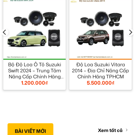
Bộ Độ Loa Ô Tô Suzuki
Độ Loa Suzuki Vitara
Swift 2024 – Trung Tâm
2014 – Địa Chỉ Nâng Cấp
Nâng Cấp Chính Hãng
Chính Hãng TPHCM
1.200.000
₫
5.500.000
₫
TPHCM
Xem tất cả
BÀI VIẾT MỚI