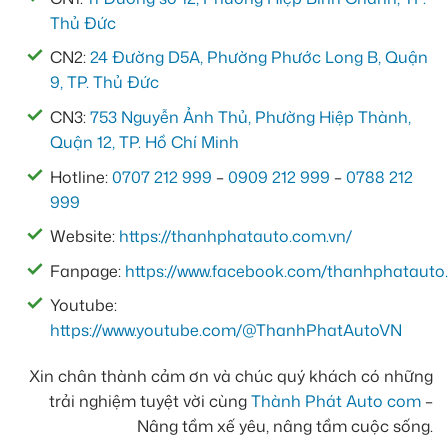
Thủ Đức
CN2:
24 Đường D5A, Phường Phước Long B, Quận
9, TP. Thủ Đức
CN3:
753 Nguyễn Ảnh Thủ, Phường Hiệp Thành,
Quận 12, TP. Hồ Chí Minh
Hotline:
0707 212 999
–
0909 212 999
–
0788 212
999
Website:
https://thanhphatauto.com.vn/
Fanpage:
https://www.facebook.com/thanhphatauto.
Youtube:
https://www.youtube.com/@ThanhPhatAutoVN
Xin chân thành cảm ơn và chúc quý khách có những
trải nghiệm tuyệt vời cùng
Thành Phát Auto com
–
Nâng tầm xế yêu, nâng tầm cuộc sống.