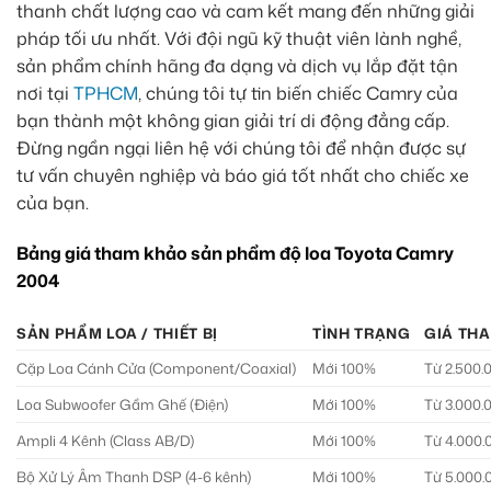
thanh chất lượng cao và cam kết mang đến những giải
pháp tối ưu nhất. Với đội ngũ kỹ thuật viên lành nghề,
sản phẩm chính hãng đa dạng và dịch vụ lắp đặt tận
nơi tại
TPHCM
, chúng tôi tự tin biến chiếc Camry của
bạn thành một không gian giải trí di động đẳng cấp.
Đừng ngần ngại liên hệ với chúng tôi để nhận được sự
tư vấn chuyên nghiệp và báo giá tốt nhất cho chiếc xe
của bạn.
Bảng giá tham khảo sản phẩm độ loa Toyota Camry
2004
SẢN PHẨM LOA / THIẾT BỊ
TÌNH TRẠNG
GIÁ THA
Cặp Loa Cánh Cửa (Component/Coaxial)
Mới 100%
Từ 2.500.
Loa Subwoofer Gầm Ghế (Điện)
Mới 100%
Từ 3.000.
Ampli 4 Kênh (Class AB/D)
Mới 100%
Từ 4.000.
Bộ Xử Lý Âm Thanh DSP (4-6 kênh)
Mới 100%
Từ 5.000.