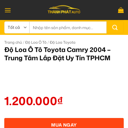
Bỏ
qua
nội
dung
Tìm
kiếm:
/
/
Trang chủ
Độ Loa Ô Tô
Độ Loa Toyota
Độ Loa Ô Tô Toyota Camry 2004 –
Trung Tâm Lắp Đặt Uy Tín TPHCM
1.200.000
₫
MUA NGAY