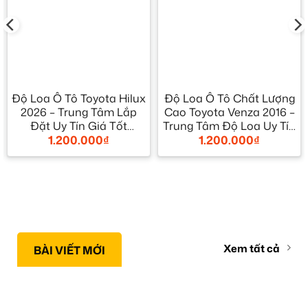
Độ Loa Ô Tô Toyota Hilux
Độ Loa Ô Tô Chất Lượng
2026 – Trung Tâm Lắp
Cao Toyota Venza 2016 –
Đặt Uy Tín Giá Tốt
Trung Tâm Độ Loa Uy Tín
1.200.000
₫
1.200.000
₫
TPHCM
TPHCM
Xem tất cả
BÀI VIẾT MỚI