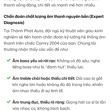
thanh sống động, chi tiết và mạnh mẽ hơn nhiều.
Chẩn đoán chất lượng âm thanh nguyên bản (Expert
Diagnosis)
Tại Thành Phát Auto, đội ngũ kỹ thuật viên giàu kinh
nghiệm sẽ tiến hành chẩn đoán kỹ lưỡng hệ thống âm
thanh trên chiếc Camry 2004 của bạn. Chúng tôi
thường nhận thấy các vấn đề như:
Âm bass yếu và rời rạc:
Không có độ sâu, nghe
tiếng bass như bị “đánh hụt”, thiếu lực.
Âm treble chói hoặc thiếu chi tiết:
Dải cao bị gắt
khi nghe lớn hoặc không đủ độ trong trẻo, khiến
âm nhạc thiếu đi sự tinh tế.
Âm trung đục, thiếu rõ ràng:
Giọng hát ca sĩ bị lẫn
vào nhạc cụ, không tách bạch.