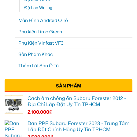
Độ Loa Wuling
Màn Hình Android Ô Tô
Phụ kiện Limo Green
Phụ Kiện Vinfast VF3
Sản Phẩm Khác
Thảm Lót Sàn Ô Tô
SẢN PHẨM
Cách âm chống ồn Subaru Forester 2012 -
Địa Chỉ Lắp Đặt Uy Tín TPHCM
2.100.000
₫
Dán PPF Subaru Forester 2023 - Trung Tâm
Lắp Đặt Chính Hãng Uy Tín TPHCM
3.500.000
₫