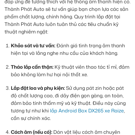
đáp ứng để tương thích với hệ thống âm thanh hiện có.
Thành Phát Auto sẽ tư vấn giúp bạn chọn lựa các sản
phẩm chất lượng, chính hãng. Quy trình lắp đặt tại
Thành Phát Auto luôn tuân thủ các tiêu chuẩn kỹ
thuật nghiêm ngặt:
Khảo sát và tư vấn:
Đánh giá tình trạng âm thanh
hiện tại và lắng nghe nhu cầu của khách hàng.
Tháo lắp cẩn thận:
Kỹ thuật viên thao tác tỉ mỉ, đảm
bảo không làm hư hại nội thất xe.
Lắp đặt loa và phụ kiện:
Sử dụng pát zin hoặc pát
độ chất lượng cao, đi dây điện gọn gàng, an toàn,
đảm bảo tính thẩm mỹ và kỹ thuật. Điều này cũng
tương tự như khi
lắp Android Box DX265 xe Raize
,
cần sự chính xác.
Cách âm (nếu có):
Dán vật liệu cách âm chuyên