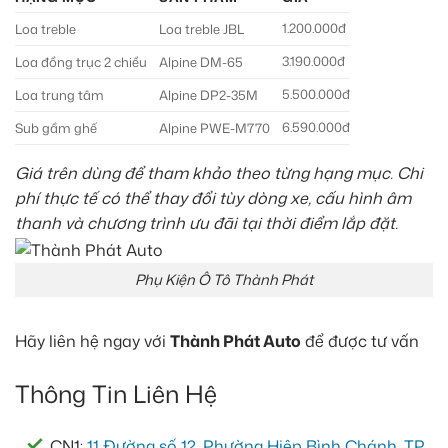
1.200.000đ
Loa treble
Loa treble JBL
3.190.000đ
Loa đồng trục 2 chiều
Alpine DM-65
5.500.000đ
Loa trung tâm
Alpine DP2-35M
6.590.000đ
Sub gầm ghế
Alpine PWE-M770
Giá trên dùng để tham khảo theo từng hạng mục. Chi
phí thực tế có thể thay đổi tùy dòng xe, cấu hình âm
thanh và chương trình ưu đãi tại thời điểm lắp đặt.
Phụ Kiện Ô Tô Thành Phát
Hãy liên hệ ngay với
Thành Phát Auto
để được tư vấn
Thông Tin Liên Hệ
CN1:
11 Đường số 12, Phường Hiệp Bình Chánh, TP.