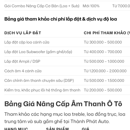
Gói Combo Nâng Cấp Cơ Bản (Loa + Sub)
Mới 100%
Từ 7.000.
Bảng giá tham khảo chi phí lắp đặt & dịch vụ độ loa
DỊCH VỤ LẮP ĐẶT
CHI PHÍ THAM KHẢO 
Lắp đặt cặp loa cánh cửa
Từ 300.000 – 500.000
Lắp đặt Loa Subwoofer (gầm ghế/cốp)
Từ 400.000 – 700.000
Lắp đặt Ampli / DSP
Từ 500.000 – 1.000.000
Cách âm 4 cánh cửa
Từ 1.200.000 – 2.000.000
Cân chỉnh âm thanh chuyên sâu (DSP)
Từ 500.000 – 1.500.000
Kiểm tra, khắc phục lỗi hệ thống âm thanh
Từ 200.000 – 500.000
Bảng Giá Nâng Cấp Âm Thanh Ô Tô
Tham khảo các hạng mục loa treble, loa đồng trục, loa
trung tâm và sub gầm ghế tại Thành Phát Auto.
HẠNG MỤC
SẢN PHẨM
GIÁ