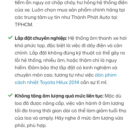
tiềm ẩn nguy cơ chập cháy, hư hỏng hệ thống điện
của xe. Luôn chọn mua sản phẩm chính hãng tại
các trung tâm uy tín như Thành Phát Auto tại
TPHCM.
Lắp đặt chuyên nghiệp:
Hệ thống âm thanh xe hơi
khá phức tạp, đặc biệt là việc đi dây điện và cân
chỉnh. Lắp đặt không đúng kỹ thuật có thể gây ra
lỗi hệ thống, nhiễu âm, hoặc thậm chí là nguy
hiểm. Đảm bảo thợ lắp đặt có kinh nghiệm và
chuyên môn cao, tương tự như việc
dán phim
cách nhiệt Toyota Hilux 2014
cần sự tỉ mỉ.
Không tăng âm lượng quá mức liên tục:
Mặc dù
loa đã được nâng cấp, việc vận hành ở âm lượng
tối đa trong thời gian dài có thể làm giảm tuổi thọ
của loa và amply. Hãy nghe ở mức âm lượng vừa
phải, phù hợp.