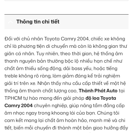
Nâng cao giá trị giải trí và sự thoải mái trên mỗi hành
trình dài.
Thông tin chi tiết
Đối với chủ nhân Toyota Camry 2004, chiếc xe không
chỉ là phương tiện di chuyển mà còn là không gian thư
giãn cá nhân. Tuy nhiên, theo thời gian, hệ thống âm
thanh nguyên bản thường bộc lộ nhiều hạn chế như
chất âm thiếu sống động, dải bass yếu, hoặc tiếng
treble không rõ ràng, làm giảm đáng kể trải nghiệm
giải trí trên xe. Nhận thấy nhu cầu cấp thiết về một hệ
thống âm thanh chất lượng cao,
Thành Phát Auto
tại
TPHCM tự hào mang đến giải pháp
độ loa Toyota
Camry 2004
chuyên nghiệp, giúp nâng tầm đẳng cấp
âm nhạc ngay trong khoang lái của bạn. Chúng tôi
cam kết mang lại chất âm hoàn hảo, mạnh mẽ và chi
tiết, biến mỗi chuyến đi thành một bản giao hưởng đầy