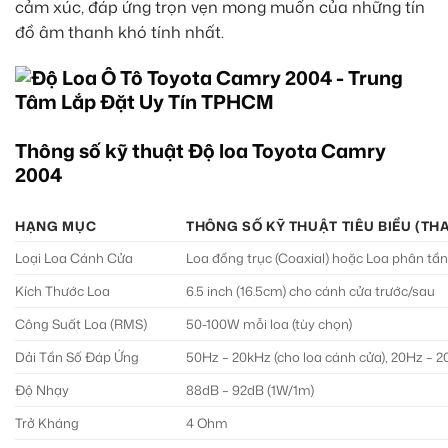
cảm xúc, đáp ứng trọn vẹn mong muốn của những tín
đồ âm thanh khó tính nhất.
Thông số kỹ thuật Độ loa Toyota Camry
2004
HẠNG MỤC
THÔNG SỐ KỸ THUẬT TIÊU BIỂU (TH
Loại Loa Cánh Cửa
Loa đồng trục (Coaxial) hoặc Loa phân tầ
Kích Thước Loa
6.5 inch (16.5cm) cho cánh cửa trước/sau
Công Suất Loa (RMS)
50-100W mỗi loa (tùy chọn)
Dải Tần Số Đáp Ứng
50Hz – 20kHz (cho loa cánh cửa), 20Hz – 
Độ Nhạy
88dB – 92dB (1W/1m)
Trở Kháng
4 Ohm