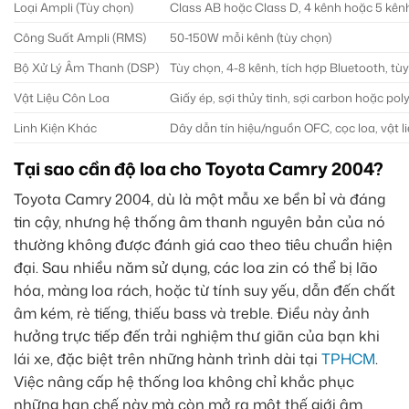
Loại Ampli (Tùy chọn)
Class AB hoặc Class D, 4 kênh hoặc 5 kên
Công Suất Ampli (RMS)
50-150W mỗi kênh (tùy chọn)
Bộ Xử Lý Âm Thanh (DSP)
Tùy chọn, 4-8 kênh, tích hợp Bluetooth, tùy
Vật Liệu Côn Loa
Giấy ép, sợi thủy tinh, sợi carbon hoặc po
Linh Kiện Khác
Dây dẫn tín hiệu/nguồn OFC, cọc loa, vật 
Tại sao cần độ loa cho Toyota Camry 2004?
Toyota Camry 2004, dù là một mẫu xe bền bỉ và đáng
tin cậy, nhưng hệ thống âm thanh nguyên bản của nó
thường không được đánh giá cao theo tiêu chuẩn hiện
đại. Sau nhiều năm sử dụng, các loa zin có thể bị lão
hóa, màng loa rách, hoặc từ tính suy yếu, dẫn đến chất
âm kém, rè tiếng, thiếu bass và treble. Điều này ảnh
hưởng trực tiếp đến trải nghiệm thư giãn của bạn khi
lái xe, đặc biệt trên những hành trình dài tại
TPHCM
.
Việc nâng cấp hệ thống loa không chỉ khắc phục
những hạn chế này mà còn mở ra một thế giới âm