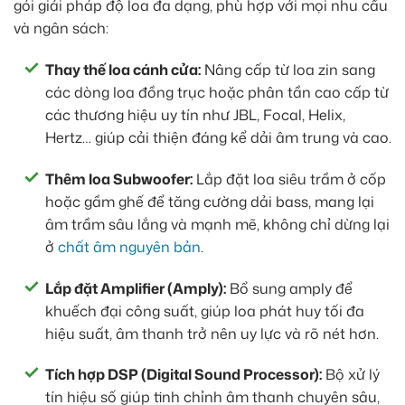
gói giải pháp độ loa đa dạng, phù hợp với mọi nhu cầu
và ngân sách:
Thay thế loa cánh cửa:
Nâng cấp từ loa zin sang
các dòng loa đồng trục hoặc phân tần cao cấp từ
các thương hiệu uy tín như JBL, Focal, Helix,
Hertz… giúp cải thiện đáng kể dải âm trung và cao.
Thêm loa Subwoofer:
Lắp đặt loa siêu trầm ở cốp
hoặc gầm ghế để tăng cường dải bass, mang lại
âm trầm sâu lắng và mạnh mẽ, không chỉ dừng lại
ở
chất âm nguyên bản
.
Lắp đặt Amplifier (Amply):
Bổ sung amply để
khuếch đại công suất, giúp loa phát huy tối đa
hiệu suất, âm thanh trở nên uy lực và rõ nét hơn.
Tích hợp DSP (Digital Sound Processor):
Bộ xử lý
tín hiệu số giúp tinh chỉnh âm thanh chuyên sâu,