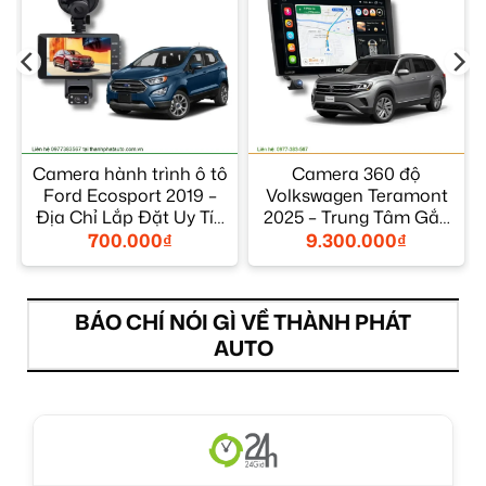
Camera hành trình ô tô
Camera 360 độ
Ford Ecosport 2019 –
Volkswagen Teramont
Địa Chỉ Lắp Đặt Uy Tín
2025 – Trung Tâm Gắn
TPHCM
Uy Tín TPHCM
700.000
₫
9.300.000
₫
BÁO CHÍ NÓI GÌ VỀ THÀNH PHÁT
AUTO