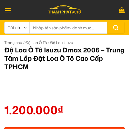
Bỏ
qua
nội
dung
Tìm
kiếm:
/
/
Trang chủ
Độ Loa Ô Tô
Độ Loa Isuzu
Độ Loa Ô Tô Isuzu Dmax 2006 – Trung
Tâm Lắp Đặt Loa Ô Tô Cao Cấp
TPHCM
1.200.000
₫