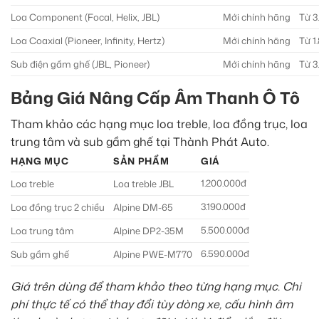
Loa Component (Focal, Helix, JBL)
Mới chính hãng
Từ 3
Loa Coaxial (Pioneer, Infinity, Hertz)
Mới chính hãng
Từ 1
Sub điện gầm ghế (JBL, Pioneer)
Mới chính hãng
Từ 3
Bảng Giá Nâng Cấp Âm Thanh Ô Tô
Tham khảo các hạng mục loa treble, loa đồng trục, loa
trung tâm và sub gầm ghế tại Thành Phát Auto.
HẠNG MỤC
SẢN PHẨM
GIÁ
1.200.000đ
Loa treble
Loa treble JBL
3.190.000đ
Loa đồng trục 2 chiều
Alpine DM-65
5.500.000đ
Loa trung tâm
Alpine DP2-35M
6.590.000đ
Sub gầm ghế
Alpine PWE-M770
Giá trên dùng để tham khảo theo từng hạng mục. Chi
phí thực tế có thể thay đổi tùy dòng xe, cấu hình âm