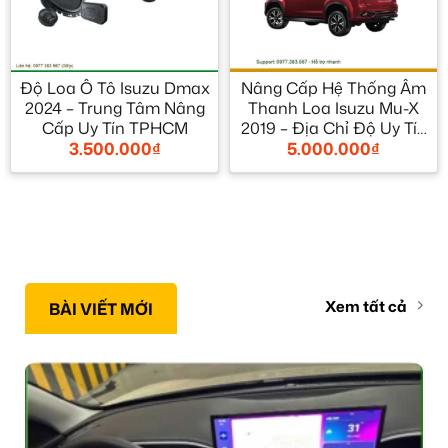
Độ Loa Ô Tô Isuzu Dmax
Nâng Cấp Hệ Thống Âm
2024 – Trung Tâm Nâng
Thanh Loa Isuzu Mu-X
Cấp Uy Tín TPHCM
2019 – Địa Chỉ Độ Uy Tín
3.500.000
₫
5.000.000
₫
TPHCM
Xem tất cả
BÀI VIẾT MỚI