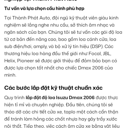
Tư vấn và lựa chọn cấu hình phù hợp
Tại Thành Phát Auto, đội ngũ kỹ thuật viên giàu kinh
nghiệm sẽ lắng nghe nhu cầu, sở thích âm nhạc và
ngân sách của bạn. Chúng tôi sẽ tư vấn các gói độ loa
từ cơ bản đến nâng cao, bao gồm loa cánh cửa, loa
sub điện/hơi, amply, và bộ xử lý tín hiệu (DSP). Các
thương hiệu loa hàng đầu thế giới như Focal, JBL,
Helix, Pioneer sẽ được giới thiệu để đảm bảo bạn có
được lựa chọn tốt nhất cho chiếc Dmax 2006 của
mình.
Các bước lắp đặt kỹ thuật chuẩn xác
Quy trình
lắp đặt độ loa Isuzu Dmax 2006
được thực
hiện tỉ mỉ và chuyên nghiệp. Đầu tiên, chúng tôi sẽ
tháo dỡ các chi tiết cửa xe, taplo một cách cẩn thận
để tránh làm hỏng các chốt nhựa hay gây trầy xước
nội thất. Tiếp theo, việc cách âm cửa xe bằng vật liệu