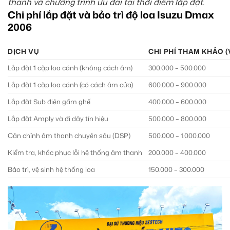
thanh và chương trình ưu đãi tại thời điểm lắp đặt.
Chi phí lắp đặt và bảo trì độ loa Isuzu Dmax
2006
DỊCH VỤ
CHI PHÍ THAM KHẢO 
Lắp đặt 1 cặp loa cánh (không cách âm)
300.000 – 500.000
Lắp đặt 1 cặp loa cánh (có cách âm cửa)
600.000 – 900.000
Lắp đặt Sub điện gầm ghế
400.000 – 600.000
Lắp đặt Amply và đi dây tín hiệu
500.000 – 800.000
Cân chỉnh âm thanh chuyên sâu (DSP)
500.000 – 1.000.000
Kiểm tra, khắc phục lỗi hệ thống âm thanh
200.000 – 400.000
Bảo trì, vệ sinh hệ thống loa
150.000 – 300.000