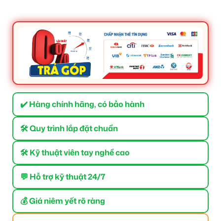
✔️ Hàng chính hãng, có bảo hành
🛠 Quy trình lắp đặt chuẩn
🛠 Kỹ thuật viên tay nghề cao
💬 Hỗ trợ kỹ thuật 24/7
💰 Giá niêm yết rõ ràng