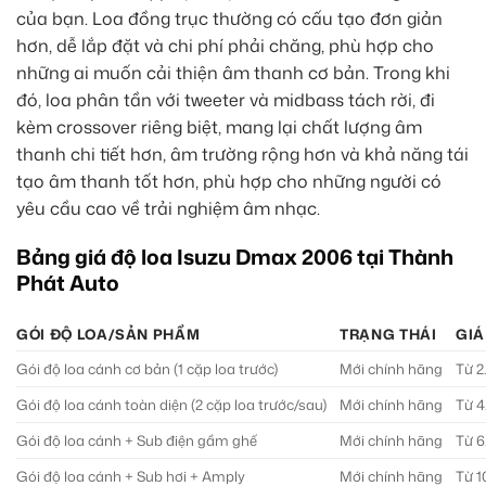
của bạn. Loa đồng trục thường có cấu tạo đơn giản
hơn, dễ lắp đặt và chi phí phải chăng, phù hợp cho
những ai muốn cải thiện âm thanh cơ bản. Trong khi
đó, loa phân tần với tweeter và midbass tách rời, đi
kèm crossover riêng biệt, mang lại chất lượng âm
thanh chi tiết hơn, âm trường rộng hơn và khả năng tái
tạo âm thanh tốt hơn, phù hợp cho những người có
yêu cầu cao về trải nghiệm âm nhạc.
Bảng giá độ loa Isuzu Dmax 2006 tại Thành
Phát Auto
GÓI ĐỘ LOA/SẢN PHẨM
TRẠNG THÁI
GIÁ
Gói độ loa cánh cơ bản (1 cặp loa trước)
Mới chính hãng
Từ 2
Gói độ loa cánh toàn diện (2 cặp loa trước/sau)
Mới chính hãng
Từ 4
Gói độ loa cánh + Sub điện gầm ghế
Mới chính hãng
Từ 6
Gói độ loa cánh + Sub hơi + Amply
Mới chính hãng
Từ 1