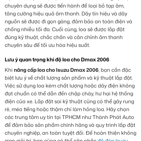
chuyên dụng sẽ được tiến hành để loại bỏ tạp âm,
tăng cường hiệu quả âm thanh. Dây tín hiệu và dây
nguồn sẽ được đi gọn gàng, đảm bảo an toàn điện và
chống nhiễu tối đa. Cuối cùng, loa sẽ được lắp đặt
đúng kỹ thuật, chắc chắn và cân chỉnh âm thanh
chuyên sâu để tối ưu hóa hiệu suất.
Lưu ý quan trọng khi độ loa cho Dmax 2006
Khi
nâng cấp loa cho Isuzu Dmax 2006
, bạn cần đặc
biệt lưu ý về chất lượng sản phẩm và kỹ thuật lắp đặt.
Việc sử dụng loa kém chất lượng hoặc dây điện không
đạt chuẩn có thể dẫn đến chập cháy, hư hại hệ thống
điện của xe. Lắp đặt sai kỹ thuật cũng có thể gây rung
rè, méo tiếng hoặc thậm chí làm hỏng loa. Hãy chọn
các trung tâm uy tín tại TPHCM như Thành Phát Auto
để đảm bảo sản phẩm chính hãng và quy trình lắp đặt
chuyên nghiệp, an toàn tuyệt đối. Để hoàn thiện không
gian giải trí, bạn cũng có thể cân nhắc
độ đèn Isuzu