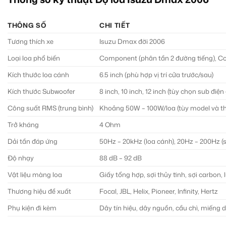
THÔNG SỐ
CHI TIẾT
Tương thích xe
Isuzu Dmax đời 2006
Loại loa phổ biến
Component (phân tần 2 đường tiếng), Coax
Kích thước loa cánh
6.5 inch (phù hợp vị trí cửa trước/sau)
Kích thước Subwoofer
8 inch, 10 inch, 12 inch (tùy chọn sub đi
Công suất RMS (trung bình)
Khoảng 50W – 100W/loa (tùy model và th
Trở kháng
4 Ohm
Dải tần đáp ứng
50Hz – 20kHz (loa cánh), 20Hz – 200Hz (
Độ nhạy
88 dB – 92 dB
Vật liệu màng loa
Giấy tổng hợp, sợi thủy tinh, sợi carbon, 
Thương hiệu đề xuất
Focal, JBL, Helix, Pioneer, Infinity, Hertz
Phụ kiện đi kèm
Dây tín hiệu, dây nguồn, cầu chì, miếng 