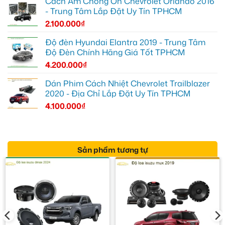
Cách Âm Chống Ồn Chevrolet Orlando 2016
- Trung Tâm Lắp Đặt Uy Tín TPHCM
2.100.000
₫
Độ đèn Hyundai Elantra 2019 - Trung Tâm
Độ Đèn Chính Hãng Giá Tốt TPHCM
4.200.000
₫
Dán Phim Cách Nhiệt Chevrolet Trailblazer
2020 - Địa Chỉ Lắp Đặt Uy Tín TPHCM
4.100.000
₫
Sản phẩm tương tự