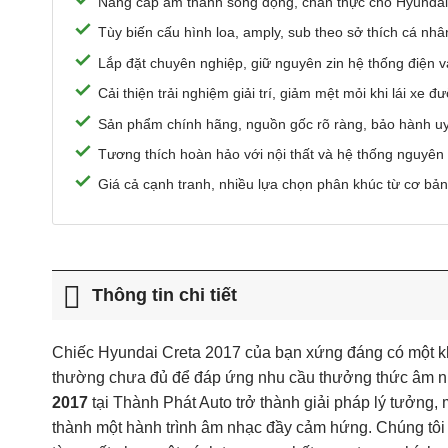
Nâng cấp âm thanh sống động, chân thực cho Hyundai
Tùy biến cấu hình loa, amply, sub theo sở thích cá nh
Lắp đặt chuyên nghiệp, giữ nguyên zin hệ thống điện và
Cải thiện trải nghiệm giải trí, giảm mệt mỏi khi lái xe đ
Sản phẩm chính hãng, nguồn gốc rõ ràng, bảo hành uy 
Tương thích hoàn hảo với nội thất và hệ thống nguyên
Giá cả cạnh tranh, nhiều lựa chọn phân khúc từ cơ bả
Thông tin chi tiết
Chiếc Hyundai Creta 2017 của bạn xứng đáng có một khô
thường chưa đủ để đáp ứng nhu cầu thưởng thức âm nhạ
2017
tại Thành Phát Auto trở thành giải pháp lý tưởng, 
thành một hành trình âm nhạc đầy cảm hứng. Chúng tôi