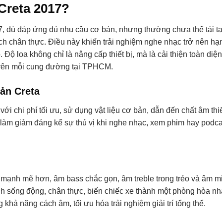
Creta 2017?
, dù đáp ứng đủ nhu cầu cơ bản, nhưng thường chưa thể tái t
ách chân thực. Điều này khiến trải nghiệm nghe nhạc trở nên hạ
Độ loa không chỉ là nâng cấp thiết bị, mà là cải thiện toàn diệ
i trên mỗi cung đường tại TPHCM.
ản Creta
i chi phí tối ưu, sử dụng vật liệu cơ bản, dẫn đến chất âm thi
y làm giảm đáng kể sự thú vị khi nghe nhạc, xem phim hay podca
mạnh mẽ hơn, âm bass chắc gọn, âm treble trong trẻo và âm mi
h sống động, chân thực, biến chiếc xe thành một phòng hòa nh
 khả năng cách âm, tối ưu hóa trải nghiệm giải trí tổng thể.