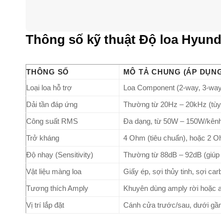
Thông số kỹ thuật Độ loa Hyund
THÔNG SỐ
MÔ TẢ CHUNG (ÁP DỤNG
Loại loa hỗ trợ
Loa Component (2-way, 3-way)
Dải tần đáp ứng
Thường từ 20Hz – 20kHz (tùy 
Công suất RMS
Đa dạng, từ 50W – 150W/kênh 
Trở kháng
4 Ohm (tiêu chuẩn), hoặc 2 O
Độ nhạy (Sensitivity)
Thường từ 88dB – 92dB (giúp 
Vật liệu màng loa
Giấy ép, sợi thủy tinh, sợi carb
Tương thích Amply
Khuyên dùng amply rời hoặc a
Vị trí lắp đặt
Cánh cửa trước/sau, dưới gầm