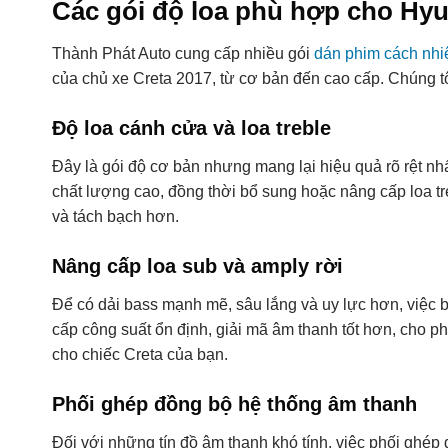
Các gói độ loa phù hợp cho Hyu
Thành Phát Auto cung cấp nhiều gói
dán phim cách nhi
của chủ xe Creta 2017, từ cơ bản đến cao cấp. Chúng tôi
Độ loa cánh cửa và loa treble
Đây là gói độ cơ bản nhưng mang lại hiệu quả rõ rệt n
chất lượng cao, đồng thời bổ sung hoặc nâng cấp loa tre
và tách bạch hơn.
Nâng cấp loa sub và amply rời
Để có dải bass mạnh mẽ, sâu lắng và uy lực hơn, việc b
cấp công suất ổn định, giải mã âm thanh tốt hơn, cho phé
cho chiếc Creta của bạn.
Phối ghép đồng bộ hệ thống âm thanh
Đối với những tín đồ âm thanh khó tính, việc phối ghép 