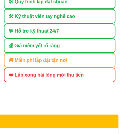
🛠 Quy trình lắp đặt chuẩn
🛠 Kỹ thuật viên tay nghề cao
💬 Hỗ trợ kỹ thuật 24/7
💰 Giá niêm yết rõ ràng
🚚 Miễn phí lắp đặt tận nơi
❤️ Lắp xong hài lòng mới thu tiền