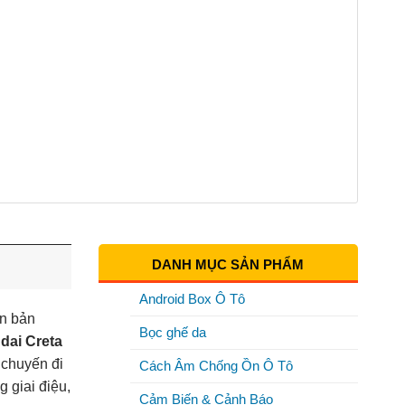
DANH MỤC SẢN PHẨM
Android Box Ô Tô
ên bản
Bọc ghế da
dai Creta
 chuyến đi
Cách Âm Chống Ồn Ô Tô
 giai điệu,
Cảm Biến & Cảnh Báo