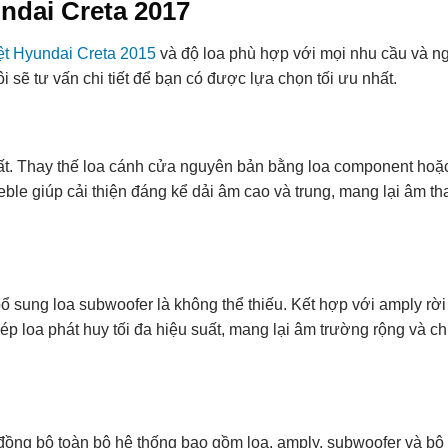
ndai Creta 2017
ệt Hyundai Creta 2015
và độ loa phù hợp với mọi nhu cầu và n
 sẽ tư vấn chi tiết để bạn có được lựa chọn tối ưu nhất.
hất. Thay thế loa cánh cửa nguyên bản bằng loa component hoặc
ble giúp cải thiện đáng kể dải âm cao và trung, mang lại âm tha
ổ sung loa subwoofer là không thể thiếu. Kết hợp với amply rời
p loa phát huy tối đa hiệu suất, mang lại âm trường rộng và chi
đồng bộ toàn bộ hệ thống bao gồm loa, amply, subwoofer và bộ x