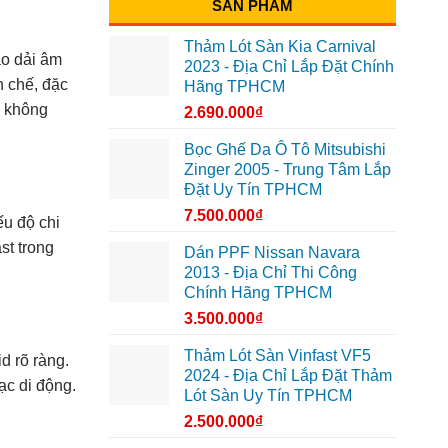
SẢN PHẨM
Thảm Lót Sàn Kia Carnival
ạo dải âm
2023 - Địa Chỉ Lắp Đặt Chính
n chế, đặc
Hãng TPHCM
n không
2.690.000
₫
Bọc Ghế Da Ô Tô Mitsubishi
Zinger 2005 - Trung Tâm Lắp
Đặt Uy Tín TPHCM
7.500.000
₫
ếu độ chi
st trong
Dán PPF Nissan Navara
2013 - Địa Chỉ Thi Công
Chính Hãng TPHCM
3.500.000
₫
Thảm Lót Sàn Vinfast VF5
d rõ ràng.
2024 - Địa Chỉ Lắp Đặt Thảm
ạc di động.
Lót Sàn Uy Tín TPHCM
2.500.000
₫