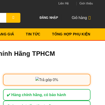
Liên Hệ
Giới thiệu
Giỏ hàng
ĐĂNG NHẬP
ẢNG GIÁ
TIN TỨC
TỔNG HỢP PHỤ KIỆN
Chính Hãng TPHCM
✔️ Hàng chính hãng, có bảo hành