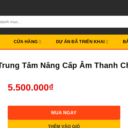
CỬA HÀNG
DỰ ÁN ĐÃ TRIỂN KHAI
B
– Trung Tâm Nâng Cấp Âm Thanh 
5.500.000
₫
MUA NGAY
THÊM VÀO GIỎ