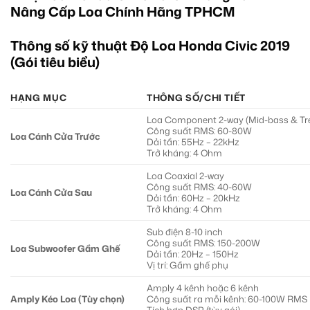
Thông số kỹ thuật Độ Loa Honda Civic 2019
(Gói tiêu biểu)
HẠNG MỤC
THÔNG SỐ/CHI TIẾT
Loa Component 2-way (Mid-bass & Treb
Công suất RMS: 60-80W
Loa Cánh Cửa Trước
Dải tần: 55Hz – 22kHz
Trở kháng: 4 Ohm
Loa Coaxial 2-way
Công suất RMS: 40-60W
Loa Cánh Cửa Sau
Dải tần: 60Hz – 20kHz
Trở kháng: 4 Ohm
Sub điện 8-10 inch
Công suất RMS: 150-200W
Loa Subwoofer Gầm Ghế
Dải tần: 20Hz – 150Hz
Vị trí: Gầm ghế phụ
Amply 4 kênh hoặc 6 kênh
Amply Kéo Loa (Tùy chọn)
Công suất ra mỗi kênh: 60-100W RMS