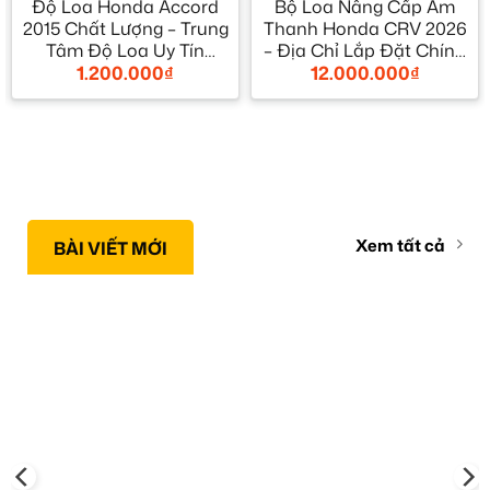
Độ Loa Honda Accord
Bộ Loa Nâng Cấp Âm
2015 Chất Lượng – Trung
Thanh Honda CRV 2026
Tâm Độ Loa Uy Tín
– Địa Chỉ Lắp Đặt Chính
1.200.000
₫
12.000.000
₫
TPHCM
Hãng TPHCM
Xem tất cả
BÀI VIẾT MỚI