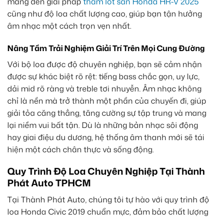
mang đến giải pháp
thảm lót sàn Honda HR-V 2025
cũng như độ loa chất lượng cao, giúp bạn tận hưởng
âm nhạc một cách trọn vẹn nhất.
Nâng Tầm Trải Nghiệm Giải Trí Trên Mọi Cung Đường
Với bộ loa được độ chuyên nghiệp, bạn sẽ cảm nhận
được sự khác biệt rõ rệt: tiếng bass chắc gọn, uy lực,
dải mid rõ ràng và treble tơi nhuyễn. Âm nhạc không
chỉ là nền mà trở thành một phần của chuyến đi, giúp
giải tỏa căng thẳng, tăng cường sự tập trung và mang
lại niềm vui bất tận. Dù là những bản nhạc sôi động
hay giai điệu du dương, hệ thống âm thanh mới sẽ tái
hiện một cách chân thực và sống động.
Quy Trình Độ Loa Chuyên Nghiệp Tại Thành
Phát Auto TPHCM
Tại Thành Phát Auto, chúng tôi tự hào với quy trình độ
loa Honda Civic 2019 chuẩn mực, đảm bảo chất lượng