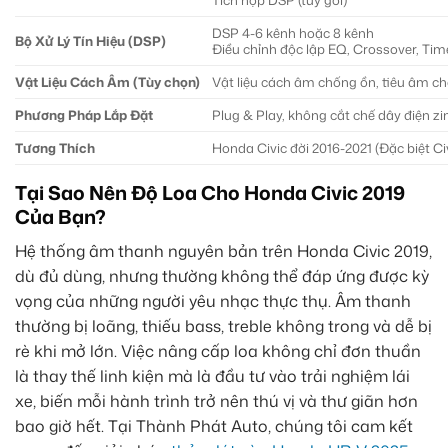
Tích hợp DSP (tùy gói)
DSP 4-6 kênh hoặc 8 kênh
Bộ Xử Lý Tín Hiệu (DSP)
Điều chỉnh độc lập EQ, Crossover, Ti
Vật Liệu Cách Âm (Tùy chọn)
Vật liệu cách âm chống ồn, tiêu âm ch
Phương Pháp Lắp Đặt
Plug & Play, không cắt chế dây điện z
Tương Thích
Honda Civic đời 2016-2021 (Đặc biệt Ci
Tại Sao Nên Độ Loa Cho Honda Civic 2019
Của Bạn?
Hệ thống âm thanh nguyên bản trên Honda Civic 2019,
dù đủ dùng, nhưng thường không thể đáp ứng được kỳ
vọng của những người yêu nhạc thực thụ. Âm thanh
thường bị loãng, thiếu bass, treble không trong và dễ bị
rè khi mở lớn. Việc nâng cấp loa không chỉ đơn thuần
là thay thế linh kiện mà là đầu tư vào trải nghiệm lái
xe, biến mỗi hành trình trở nên thú vị và thư giãn hơn
bao giờ hết. Tại Thành Phát Auto, chúng tôi cam kết