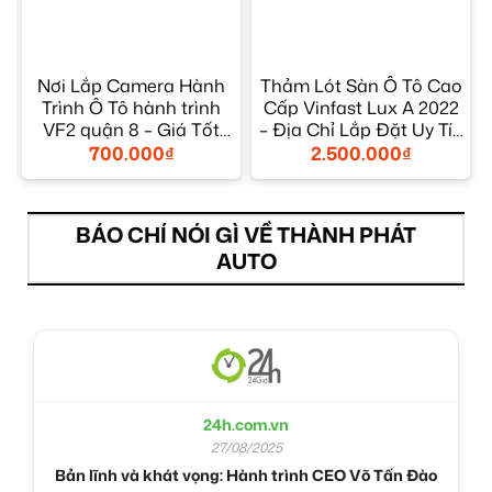
F
Nơi Lắp Camera Hành
Thảm Lót Sàn Ô Tô Cao
Trình Ô Tô hành trình
Cấp Vinfast Lux A 2022
VF2 quận 8 – Giá Tốt
– Địa Chỉ Lắp Đặt Uy Tín
TPHCM
TPHCM
700.000
₫
2.500.000
₫
BÁO CHÍ NÓI GÌ VỀ THÀNH PHÁT
AUTO
24h.com.vn
27/08/2025
Bản lĩnh và khát vọng: Hành trình CEO Võ Tấn Đào