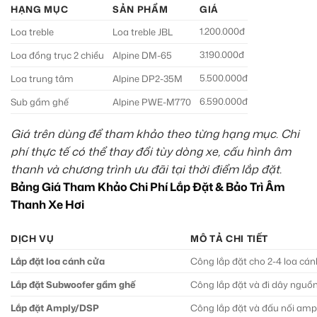
HẠNG MỤC
SẢN PHẨM
GIÁ
1.200.000đ
Loa treble
Loa treble JBL
3.190.000đ
Loa đồng trục 2 chiều
Alpine DM-65
5.500.000đ
Loa trung tâm
Alpine DP2-35M
6.590.000đ
Sub gầm ghế
Alpine PWE-M770
Giá trên dùng để tham khảo theo từng hạng mục. Chi
phí thực tế có thể thay đổi tùy dòng xe, cấu hình âm
thanh và chương trình ưu đãi tại thời điểm lắp đặt.
Bảng Giá Tham Khảo Chi Phí Lắp Đặt & Bảo Trì Âm
Thanh Xe Hơi
DỊCH VỤ
MÔ TẢ CHI TIẾT
Lắp đặt loa cánh cửa
Công lắp đặt cho 2-4 loa cán
Lắp đặt Subwoofer gầm ghế
Công lắp đặt và đi dây nguồ
Lắp đặt Amply/DSP
Công lắp đặt và đấu nối amp