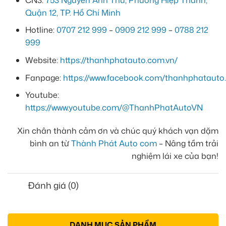
Quận 12, TP. Hồ Chí Minh
Hotline:
0707 212 999
–
0909 212 999
–
0788 212
999
Website:
https://thanhphatauto.com.vn/
Fanpage:
https://www.facebook.com/thanhphatauto.
Youtube:
https://www.youtube.com/@ThanhPhatAutoVN
Xin chân thành cảm ơn và chúc quý khách vạn dặm
bình an từ
Thành Phát Auto com
– Nâng tầm trải
nghiệm lái xe của bạn!
Đánh giá (0)
DANH MỤC SẢN PHẨM