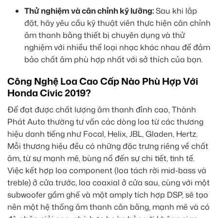
Thử nghiệm và cân chỉnh kỹ lưỡng:
Sau khi lắp
đặt, hãy yêu cầu kỹ thuật viên thực hiện cân chỉnh
âm thanh bằng thiết bị chuyên dụng và thử
nghiệm với nhiều thể loại nhạc khác nhau để đảm
bảo chất âm phù hợp nhất với sở thích của bạn.
Công Nghệ Loa Cao Cấp Nào Phù Hợp Với
Honda Civic 2019?
Để đạt được chất lượng âm thanh đỉnh cao, Thành
Phát Auto thường tư vấn các dòng loa từ các thương
hiệu danh tiếng như Focal, Helix, JBL, Gladen, Hertz.
Mỗi thương hiệu đều có những đặc trưng riêng về chất
âm, từ sự mạnh mẽ, bùng nổ đến sự chi tiết, tinh tế.
Việc kết hợp loa component (loa tách rời mid-bass và
treble) ở cửa trước, loa coaxial ở cửa sau, cùng với một
subwoofer gầm ghế và một amply tích hợp DSP, sẽ tạo
nên một hệ thống âm thanh cân bằng, mạnh mẽ và có