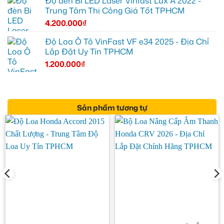
Độ đèn Bi LED Laser Vinfast Lux A 2022 -
Trung Tâm Thi Công Giá Tốt TPHCM
4.200.000
₫
Độ Loa Ô Tô VinFast VF e34 2025 - Địa Chỉ
Lắp Đặt Uy Tín TPHCM
1.200.000
₫
Sản phẩm tương tự