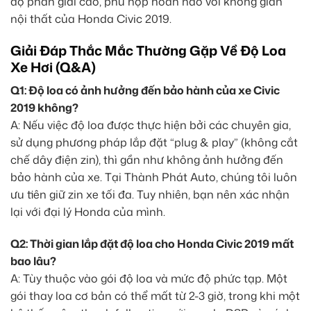
độ phân giải cao, phù hợp hoàn hảo với không gian
nội thất của Honda Civic 2019.
Giải Đáp Thắc Mắc Thường Gặp Về Độ Loa
Xe Hơi (Q&A)
Q1: Độ loa có ảnh hưởng đến bảo hành của xe Civic
2019 không?
A: Nếu việc độ loa được thực hiện bởi các chuyên gia,
sử dụng phương pháp lắp đặt “plug & play” (không cắt
chế dây điện zin), thì gần như không ảnh hưởng đến
bảo hành của xe. Tại Thành Phát Auto, chúng tôi luôn
ưu tiên giữ zin xe tối đa. Tuy nhiên, bạn nên xác nhận
lại với đại lý Honda của mình.
Q2: Thời gian lắp đặt độ loa cho Honda Civic 2019 mất
bao lâu?
A: Tùy thuộc vào gói độ loa và mức độ phức tạp. Một
gói thay loa cơ bản có thể mất từ 2-3 giờ, trong khi một