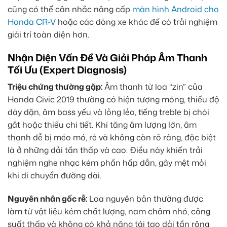
cũng có thể cân nhắc nâng cấp
màn hình Android cho
Honda CR-V
hoặc các dòng xe khác để có trải nghiệm
giải trí toàn diện hơn.
Nhận Diện Vấn Đề Và Giải Pháp Âm Thanh
Tối Ưu (Expert Diagnosis)
Triệu chứng thường gặp:
Âm thanh từ loa “zin” của
Honda Civic 2019 thường có hiện tượng mỏng, thiếu độ
dày dặn, âm bass yếu và lỏng lẻo, tiếng treble bị chói
gắt hoặc thiếu chi tiết. Khi tăng âm lượng lớn, âm
thanh dễ bị méo mó, rè và không còn rõ ràng, đặc biệt
là ở những dải tần thấp và cao. Điều này khiến trải
nghiệm nghe nhạc kém phần hấp dẫn, gây mệt mỏi
khi di chuyển đường dài.
Nguyên nhân gốc rễ:
Loa nguyên bản thường được
làm từ vật liệu kém chất lượng, nam châm nhỏ, công
suất thấp và không có khả năng tái tạo dải tần rộng