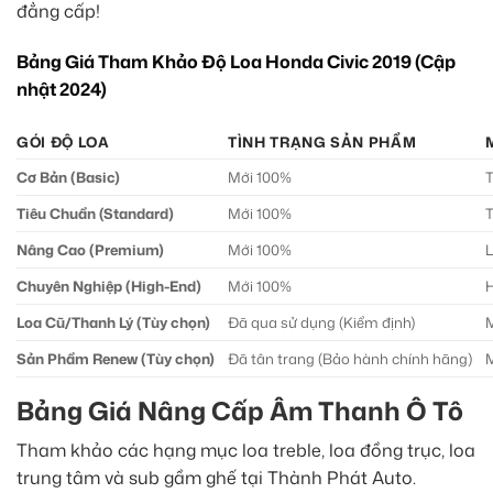
đẳng cấp!
Bảng Giá Tham Khảo Độ Loa Honda Civic 2019 (Cập
nhật 2024)
GÓI ĐỘ LOA
TÌNH TRẠNG SẢN PHẨM
Cơ Bản (Basic)
Mới 100%
T
Tiêu Chuẩn (Standard)
Mới 100%
T
Nâng Cao (Premium)
Mới 100%
L
Chuyên Nghiệp (High-End)
Mới 100%
H
Loa Cũ/Thanh Lý (Tùy chọn)
Đã qua sử dụng (Kiểm định)
M
Sản Phẩm Renew (Tùy chọn)
Đã tân trang (Bảo hành chính hãng)
M
Bảng Giá Nâng Cấp Âm Thanh Ô Tô
Tham khảo các hạng mục loa treble, loa đồng trục, loa
trung tâm và sub gầm ghế tại Thành Phát Auto.