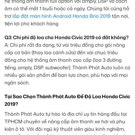
hệ thống âm thanh full option với amply, DSP và cách
âm có thể mất 1 buổi hoặc cả ngày. Chúng tôi cũng hỗ
trợ
lắp đặt màn hình Android Honda Brio 2019
tận nơi,
tiện lợi cho khách hàng.
Q3: Chi phí độ loa cho Honda Civic 2019 có đắt không?
A: Chi phí rất đa dạng, từ vài triệu đồng cho gói nâng
cấp cơ bản (thay loa cánh cửa) đến vài chục triệu
đồng cho hệ thống âm thanh cao cấp (loa 3 đường
tiếng, amply, DSP, subwoofer). Thành Phát Auto luôn có
nhiều gói sản phẩm để bạn lựa chọn, phù hợp với mọi
ngân sách.
Tại Sao Chọn Thành Phát Auto Để Độ Loa Honda Civic
2019?
Thành Phát Auto tự hào là địa chỉ uy tín hàng đầu tại
TPHCM chuyên về nâng cấp âm thanh xe hơi và phụ
kiện ô tô. Với đội ngũ kỹ thuật viên giàu kinh nghiệm,