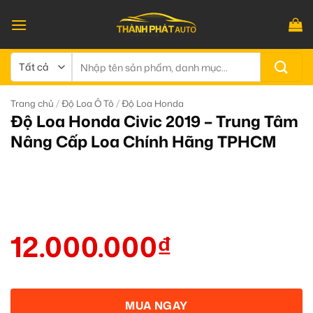
Bỏ
qua
nội
dung
Tìm
kiếm:
/
/
Trang chủ
Độ Loa Ô Tô
Độ Loa Honda
Độ Loa Honda Civic 2019 – Trung Tâm
Nâng Cấp Loa Chính Hãng TPHCM
12.000.000
₫
MUA NGAY