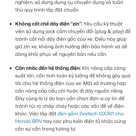
nghiệm, sử dụng dụng cụ chuyên dụng và tuân
thủ quy trình lắp đặt chuẩn.
Không cắt chế dây điện “zin”:
Yêu cầu kỹ thuật
viên sử dụng jack cắm chuyển đổi (plug & play) để
tránh cắt nối dây điện gốc của xe. Điều này giúp
giữ zin xe, không ảnh hưởng đến bảo hành và dễ
dàng khôi phục về nguyên bản nếu cần.
Cân nhắc đến hệ thống điện:
Khi nâng cấp công
suất lớn, cần tính toán kỹ lưỡng để không gây quá
tải cho hệ thống điện của xe. Một số trường hợp
cần nâng cấp cầu chì hoặc đi dây nguồn riêng.
Đây cũng là lý do bạn cần chọn đơn vị uy tín để
tránh rủi ro chập cháy hoặc các vấn đề về điện
khác. Việc lắp đặt
đèn gầm Zestech GX301 cho
Honda BRV
hay các phụ kiện điện tử khác cũng
cần sự cẩn trọng tương tự.