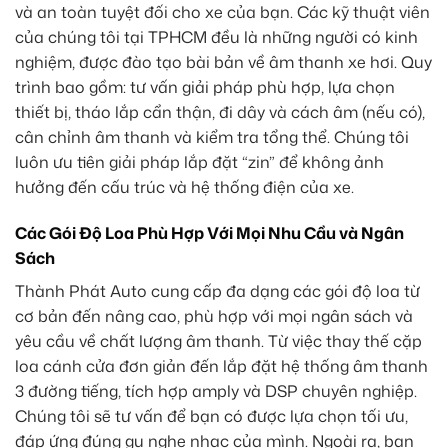
và an toàn tuyệt đối cho xe của bạn. Các kỹ thuật viên
của chúng tôi tại TPHCM đều là những người có kinh
nghiệm, được đào tạo bài bản về âm thanh xe hơi. Quy
trình bao gồm: tư vấn giải pháp phù hợp, lựa chọn
thiết bị, tháo lắp cẩn thận, đi dây và cách âm (nếu có),
cân chỉnh âm thanh và kiểm tra tổng thể. Chúng tôi
luôn ưu tiên giải pháp lắp đặt “zin” để không ảnh
hưởng đến cấu trúc và hệ thống điện của xe.
Các Gói Độ Loa Phù Hợp Với Mọi Nhu Cầu và Ngân
Sách
Thành Phát Auto cung cấp đa dạng các gói độ loa từ
cơ bản đến nâng cao, phù hợp với mọi ngân sách và
yêu cầu về chất lượng âm thanh. Từ việc thay thế cặp
loa cánh cửa đơn giản đến lắp đặt hệ thống âm thanh
3 đường tiếng, tích hợp amply và DSP chuyên nghiệp.
Chúng tôi sẽ tư vấn để bạn có được lựa chọn tối ưu,
đáp ứng đúng gu nghe nhạc của mình. Ngoài ra, bạn