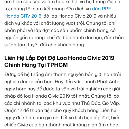
am hiểu sâu sắc về âm học xe hơi và hệ thống điện ô
tô, chúng tôi cam kết mang đến dịch vụ
dán PPF
Honda CRV 2016
, độ loa Honda Civic 2019 và nhiều
dịch vụ khác với chất lượng vượt trội. Chúng tôi chỉ
phân phối và lắp đặt các sản phẩm chính hãng, có
nguồn gốc rõ ràng, chế độ bảo hành dài hạn, đảm bảo
sự an tâm tuyệt đối cho khách hàng.
Liên Hệ Lắp Đặt Độ Loa Honda Civic 2019
Chính Hãng Tại TPHCM
Đừng để hệ thống âm thanh nguyên bản giới hạn trải
nghiệm lái xe của bạn. Hãy đến với Thành Phát Auto
ngay hôm nay để được tư vấn và trải nghiệm các giải
pháp độ loa Honda Civic 2019 tốt nhất. Chúng tôi có
các chi nhánh tại các khu vực như Thủ Đức, Gò Vấp,
Quận 12 để thuận tiện cho quý khách hàng. Liên hệ
ngay để nhận báo giá chi tiết và lịch hẹn lắp đặt, biến
chiếc Civic của bạn thành một không gian âm nhạc