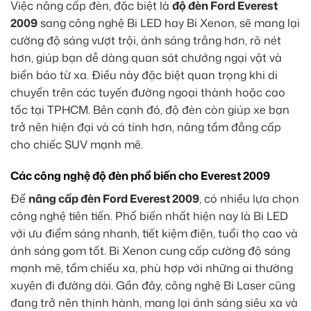
Việc nâng cấp đèn, đặc biệt là
độ đèn Ford Everest
2009
sang công nghệ Bi LED hay Bi Xenon, sẽ mang lại
cường độ sáng vượt trội, ánh sáng trắng hơn, rõ nét
hơn, giúp bạn dễ dàng quan sát chướng ngại vật và
biển báo từ xa. Điều này đặc biệt quan trọng khi di
chuyển trên các tuyến đường ngoại thành hoặc cao
tốc tại TPHCM. Bên cạnh đó, độ đèn còn giúp xe bạn
trở nên hiện đại và cá tính hơn, nâng tầm đẳng cấp
cho chiếc SUV mạnh mẽ.
Các công nghệ độ đèn phổ biến cho Everest 2009
Để
nâng cấp đèn Ford Everest 2009
, có nhiều lựa chọn
công nghệ tiên tiến. Phổ biến nhất hiện nay là Bi LED
với ưu điểm sáng nhanh, tiết kiệm điện, tuổi thọ cao và
ánh sáng gom tốt. Bi Xenon cung cấp cường độ sáng
mạnh mẽ, tầm chiếu xa, phù hợp với những ai thường
xuyên đi đường dài. Gần đây, công nghệ Bi Laser cũng
đang trở nên thịnh hành, mang lại ánh sáng siêu xa và