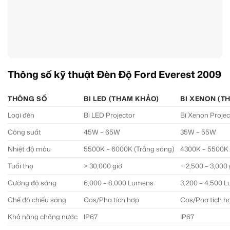
Thông số kỹ thuật Đèn Độ Ford Everest 2009
THÔNG SỐ
BI LED (THAM KHẢO)
BI XENON (T
Loại đèn
Bi LED Projector
Bi Xenon Projec
Công suất
45W – 65W
35W – 55W
Nhiệt độ màu
5500K – 6000K (Trắng sáng)
4300K – 5500K 
Tuổi thọ
> 30,000 giờ
~ 2,500 – 3,000 
Cường độ sáng
6,000 – 8,000 Lumens
3,200 – 4,500 
Chế độ chiếu sáng
Cos/Pha tích hợp
Cos/Pha tích h
Khả năng chống nước
IP67
IP67