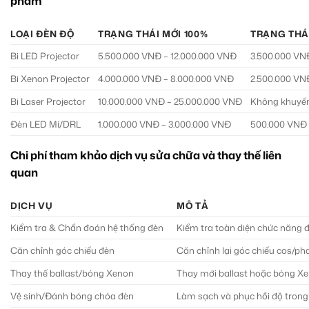
phẩm
LOẠI ĐÈN ĐỘ
TRẠNG THÁI MỚI 100%
TRẠNG THÁ
Bi LED Projector
5.500.000 VNĐ – 12.000.000 VNĐ
3.500.000 VN
Bi Xenon Projector
4.000.000 VNĐ – 8.000.000 VNĐ
2.500.000 VN
Bi Laser Projector
10.000.000 VNĐ – 25.000.000 VNĐ
Không khuyến 
Đèn LED Mí/DRL
1.000.000 VNĐ – 3.000.000 VNĐ
500.000 VNĐ 
Chi phí tham khảo dịch vụ sửa chữa và thay thế liên
quan
DỊCH VỤ
MÔ TẢ
Kiểm tra & Chẩn đoán hệ thống đèn
Kiểm tra toàn diện chức năng đ
Căn chỉnh góc chiếu đèn
Căn chỉnh lại góc chiếu cos/ph
Thay thế ballast/bóng Xenon
Thay mới ballast hoặc bóng Xe
Vệ sinh/Đánh bóng chóa đèn
Làm sạch và phục hồi độ trong