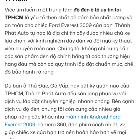
Việc tìm kiếm một trung tâm
độ đèn ô tô uy tín tại
TPHCM
là yếu tố then chốt để đảm bảo chất lượng và
an toàn cho chiếc Ford Everest 2009 của bạn. Thành
Phát Auto tự hào là địa chỉ tin cậy được nhiều chủ xe
lựa chọn, với kinh nghiệm dày dặn và đội ngũ kỹ thuật
viên chuyên môn cao. Chúng tôi không chỉ cung cấp
các sản phẩm đèn độ chính hãng từ các thương hiệu
hàng đầu mà còn có quy trình lắp đặt chuẩn mực, chế
độ bảo hành rõ ràng.
Dù bạn ở Thủ Đức, Gò Vấp, hay bất kỳ quận nào của
TPHCM, Thành Phát Auto đều sẵn lòng phục vụ với
dịch vụ lắp đặt chuyên nghiệp, nhanh chóng. Bên cạnh
dịch vụ độ đèn, chúng tôi còn cung cấp nhiều giải
pháp nâng cấp khác như
màn hình Android Ford
Everest 2009
, camera 360, dán phim cách nhiệt, v.v.,
giúp chiếc xe của bạn trở nên hoàn hảo hơn về mọi