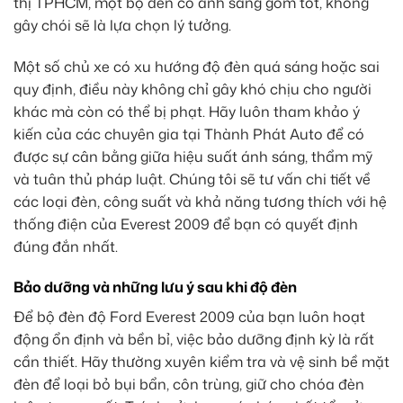
thị TPHCM, một bộ đèn có ánh sáng gom tốt, không
gây chói sẽ là lựa chọn lý tưởng.
Một số chủ xe có xu hướng độ đèn quá sáng hoặc sai
quy định, điều này không chỉ gây khó chịu cho người
khác mà còn có thể bị phạt. Hãy luôn tham khảo ý
kiến của các chuyên gia tại Thành Phát Auto để có
được sự cân bằng giữa hiệu suất ánh sáng, thẩm mỹ
và tuân thủ pháp luật. Chúng tôi sẽ tư vấn chi tiết về
các loại đèn, công suất và khả năng tương thích với hệ
thống điện của Everest 2009 để bạn có quyết định
đúng đắn nhất.
Bảo dưỡng và những lưu ý sau khi độ đèn
Để bộ đèn độ Ford Everest 2009 của bạn luôn hoạt
động ổn định và bền bỉ, việc bảo dưỡng định kỳ là rất
cần thiết. Hãy thường xuyên kiểm tra và vệ sinh bề mặt
đèn để loại bỏ bụi bẩn, côn trùng, giữ cho chóa đèn