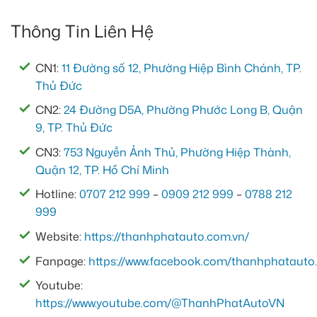
Thông Tin Liên Hệ
CN1:
11 Đường số 12, Phường Hiệp Bình Chánh, TP.
Thủ Đức
CN2:
24 Đường D5A, Phường Phước Long B, Quận
9, TP. Thủ Đức
CN3:
753 Nguyễn Ảnh Thủ, Phường Hiệp Thành,
Quận 12, TP. Hồ Chí Minh
Hotline:
0707 212 999
–
0909 212 999
–
0788 212
999
Website:
https://thanhphatauto.com.vn/
Fanpage:
https://www.facebook.com/thanhphatauto.
Youtube:
https://www.youtube.com/@ThanhPhatAutoVN