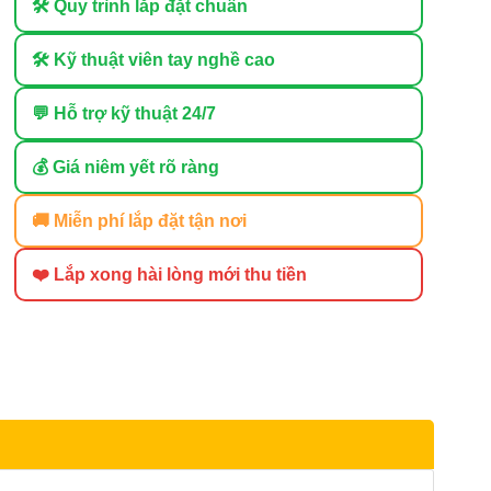
🛠 Quy trình lắp đặt chuẩn
🛠 Kỹ thuật viên tay nghề cao
💬 Hỗ trợ kỹ thuật 24/7
💰 Giá niêm yết rõ ràng
🚚 Miễn phí lắp đặt tận nơi
❤️ Lắp xong hài lòng mới thu tiền