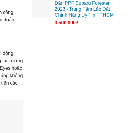
Dán PPF Subaru Forester
2023 - Trung Tâm Lắp Đặt
n công
Chính Hãng Uy Tín TPHCM
ẩn đoán
3.500.000
₫
ởi động
g lại cường
 Eyes hoặc
chúng không
tiên các