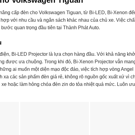
 nâng cấp đèn cho Volkswagen Tiguan, từ Bi-LED, Bi-Xenon đế
hù hợp với nhu cầu và ngân sách khác nhau của chủ xe. Việc ch
là bước quan trọng đầu tiên tại Thành Phát Auto.
u
 điện, Bi-LED Projector là lựa chọn hàng đầu. Với khả năng kh
càng được ưa chuộng. Trong khi đó, Bi-Xenon Projector vẫn man
những ai muốn một diện mạo độc đáo, việc tích hợp vòng Angel
h xa các sản phẩm đèn giá rẻ, không rõ nguồn gốc xuất xứ vì 
 xe hoặc làm hỏng chóa đèn zin do tỏa nhiệt quá mức. Luôn ưu 