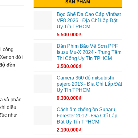
SẢN PHẨM
Bọc Ghế Da Cao Cấp Vinfast
VF8 2026 - Địa Chỉ Lắp Đặt
Uy Tín TPHCM
5.500.000
₫
Dán Phim Bảo Vệ Sơn PPF
i công
Isuzu Mu-X 2024 - Trung Tâm
-Xenon đời
Thi Công Uy Tín TPHCM
độ đèn
3.500.000
₫
Camera 360 độ mitsubishi
pajero 2013 - Địa Chỉ Lắp Đặt
Uy Tín TPHCM
9.300.000
₫
xa và phản
khi điều
Cách âm chống ồn Subaru
 đúc như
Forester 2012 - Địa Chỉ Lắp
Đặt Uy Tín TPHCM
2.100.000
₫