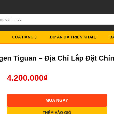
CỬA HÀNG
DỰ ÁN ĐÃ TRIỂN KHAI
B
gen Tiguan – Địa Chỉ Lắp Đặt Ch
4.200.000
₫
MUA NGAY
THÊM VÀO GIỎ