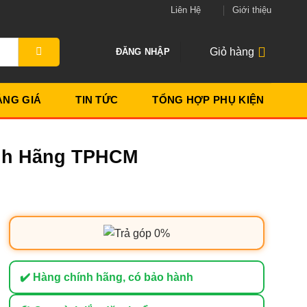
Liên Hệ
Giới thiệu
Giỏ hàng
ĐĂNG NHẬP
ẢNG GIÁ
TIN TỨC
TỔNG HỢP PHỤ KIỆN
ính Hãng TPHCM
✔️ Hàng chính hãng, có bảo hành