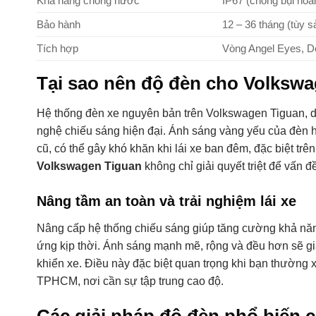
Khả năng chống nước
IP67 (chống bụi hoà
Bảo hành
12 – 36 tháng (tùy 
Tích hợp
Vòng Angel Eyes, De
Tại sao nên độ đèn cho Volksw
Hệ thống đèn xe nguyên bản trên Volkswagen Tiguan, dù
nghệ chiếu sáng hiện đại. Ánh sáng vàng yếu của đèn 
cũ, có thể gây khó khăn khi lái xe ban đêm, đặc biệt t
Volkswagen Tiguan
không chỉ giải quyết triệt để vấn đ
Nâng tầm an toàn và trải nghiệm lái xe
Nâng cấp hệ thống chiếu sáng giúp tăng cường khả năn
ứng kịp thời. Ánh sáng mạnh mẽ, rộng và đều hơn sẽ giả
khiển xe. Điều này đặc biệt quan trọng khi bạn thường
TPHCM, nơi cần sự tập trung cao độ.
Các giải pháp độ đèn phổ biến 