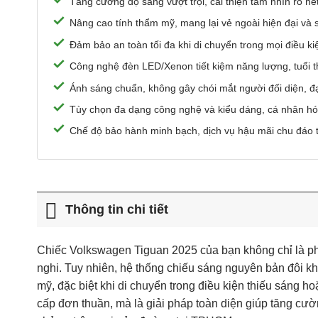
Tăng cường độ sáng vượt trội, cải thiện tầm nhìn rõ n
Nâng cao tính thẩm mỹ, mang lại vẻ ngoài hiện đại và
Đảm bảo an toàn tối đa khi di chuyển trong mọi điều kiện
Công nghệ đèn LED/Xenon tiết kiệm năng lượng, tuổi th
Ánh sáng chuẩn, không gây chói mắt người đối diện, đ
Tùy chọn đa dạng công nghệ và kiểu dáng, cá nhân hó
Chế độ bảo hành minh bạch, dịch vụ hậu mãi chu đáo t
Thông tin chi tiết
Chiếc Volkswagen Tiguan 2025 của bạn không chỉ là ph
nghi. Tuy nhiên, hệ thống chiếu sáng nguyên bản đôi kh
mỹ, đặc biệt khi di chuyển trong điều kiện thiếu sáng hoặ
cấp đơn thuần, mà là giải pháp toàn diện giúp tăng cườ