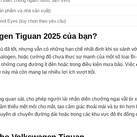
n toàn, chống ngâm nước tạm thời)
sản phẩm và nhà sản xuất)
vil Eyes (tùy chọn theo yêu cầu)
agen Tiguan 2025 của bạn?
 đã tốt, nhưng vẫn có những hạn chế nhất định khi so sánh vớ
halogen, hoặc cường độ chưa thực sự mạnh của một số loại Bi
rên những cung đường ít đèn hoặc trong điều kiện mưa bão. Việc
ề này mà còn mang lại nhiều lợi ích vượt trội.
g quan sát, cho phép người lái nhận diện chướng ngại vật từ 
m thiểu mệt mỏi cho mắt, tạo cảm giác thoải mái và tự tin hơn 
 xuyên di chuyển đường dài hoặc trong các khu vực đô thị đông
cho Volkswagen Tiguan