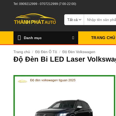
Bỏ
Tel:
0909212999
-
0707212999
(7:00-22:00)
qua
nội
Tìm
kiếm:
dung
TRANG CHỦ
Danh mục
Trang chủ
/
Độ Đèn Ô Tô
/
Độ Đèn Volkswagen
Độ Đèn Bi LED Laser Volkswa