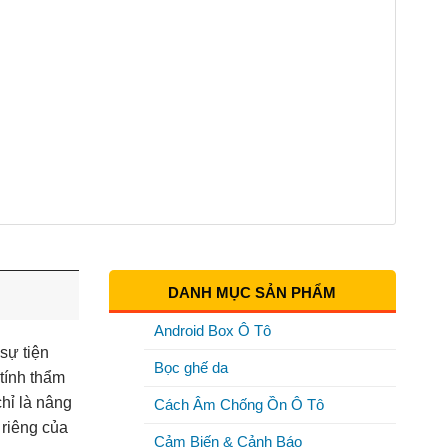
DANH MỤC SẢN PHẨM
Android Box Ô Tô
sự tiện
Bọc ghế da
tính thẩm
hỉ là nâng
Cách Âm Chống Ồn Ô Tô
 riêng của
Cảm Biến & Cảnh Báo