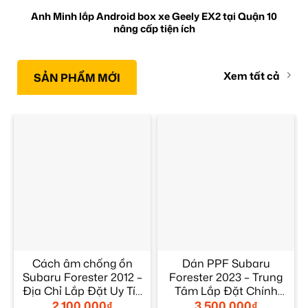
Anh Minh lắp Android box xe Geely EX2 tại Quận 10
nâng cấp tiện ích
Xem tất cả
SẢN PHẨM MỚI
Cách âm chống ồn
Dán PPF Subaru
Subaru Forester 2012 –
Forester 2023 – Trung
Địa Chỉ Lắp Đặt Uy Tín
Tâm Lắp Đặt Chính
TPHCM
Hãng Uy Tín TPHCM
2.100.000
₫
3.500.000
₫