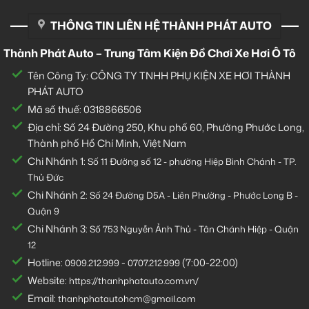
THÔNG TIN LIÊN HỆ THÀNH PHÁT AUTO
Thành Phát Auto – Trung Tâm Kiện Đồ Chơi Xe Hơi Ô Tô
Tên Công Ty: CÔNG TY TNHH PHỤ KIỆN XE HƠI THÀNH
PHÁT AUTO
Mã số thuế: 0318866506
Địa chỉ: Số 24 Đường 250, Khu phố 60, Phường Phước Long,
Thành phố Hồ Chí Minh, Việt Nam
Chi Nhánh 1:
Số 11 Đường số 12 - phường Hiệp Bình Chánh - TP.
Thủ Đức
Chi Nhánh 2:
Số
24 Đường D5A - Liên Phường - Phước Long B -
Quận 9
Chi Nhánh 3:
Số 753
Nguyễn Ảnh Thủ - Tân Chánh Hiệp - Quận
12
Hotline:
-
(7:00-22:00)
0909.212.999
0707.212.999
Website:
https://thanhphatauto.com.vn/
Email:
thanhphatautohcm@gmail.com