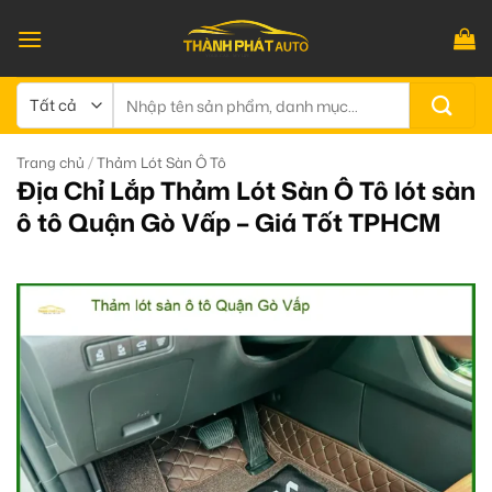
Bỏ
qua
nội
dung
Tìm
kiếm:
/
Trang chủ
Thảm Lót Sàn Ô Tô
Địa Chỉ Lắp Thảm Lót Sàn Ô Tô lót sàn
ô tô Quận Gò Vấp – Giá Tốt TPHCM