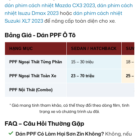
dán phim cách nhiệt Mazda CX3 2023
,
dán phim cách
nhiệt Isuzu Dmax 2023
hoặc
dán phim cách nhiệt
Suzuki XL7 2023
để nâng cấp toàn diện cho xe.
Bảng Giá - Dán PPF Ô Tô
HẠNG MỤC
SEDAN / HATCHBACK
SUV /
PPF Ngoại Thất Từng Phần
15 – 30 triệu
18 – 40
PPF Ngoại Thất Toàn Xe
23 – 70 triệu
25 – 78
PPF Nội Thất (Combo)
2 –
* Giá mang tính tham khảo, có thể thay đổi theo dòng film, tình
trạng xe và chương trình ưu đãi.
FAQ – Câu Hỏi Thường Gặp
Dán PPF Có Làm Hại Sơn Zin Không?
Không, nếu