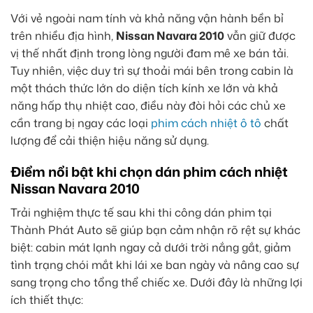
Với vẻ ngoài nam tính và khả năng vận hành bền bỉ
trên nhiều địa hình,
Nissan Navara 2010
vẫn giữ được
vị thế nhất định trong lòng người đam mê xe bán tải.
Tuy nhiên, việc duy trì sự thoải mái bên trong cabin là
một thách thức lớn do diện tích kính xe lớn và khả
năng hấp thụ nhiệt cao, điều này đòi hỏi các chủ xe
cần trang bị ngay các loại
phim cách nhiệt ô tô
chất
lượng để cải thiện hiệu năng sử dụng.
Điểm nổi bật khi chọn dán phim cách nhiệt
Nissan Navara 2010
Trải nghiệm thực tế sau khi thi công dán phim tại
Thành Phát Auto sẽ giúp bạn cảm nhận rõ rệt sự khác
biệt: cabin mát lạnh ngay cả dưới trời nắng gắt, giảm
tình trạng chói mắt khi lái xe ban ngày và nâng cao sự
sang trọng cho tổng thể chiếc xe. Dưới đây là những lợi
ích thiết thực: