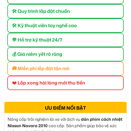
🛠 Quy trình lắp đặt chuẩn
🛠 Kỹ thuật viên tay nghề cao
💬 Hỗ trợ kỹ thuật 24/7
💰 Giá niêm yết rõ ràng
🚚 Miễn phí lắp đặt tận nơi
❤️ Lắp xong hài lòng mới thu tiền
ƯU ĐIỂM NỔI BẬT
Nâng cấp trải nghiệm lái xe với dịch vụ
dán phim cách nhiệt
Nissan Navara 2010
cao cấp. Sản phẩm giúp bảo vệ sức