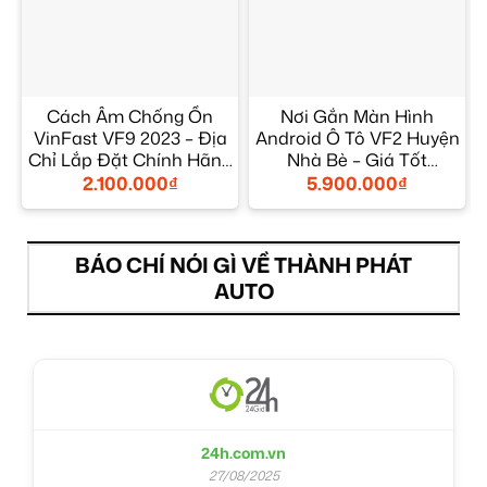
Cách Âm Chống Ồn
Nơi Gắn Màn Hình
VinFast VF9 2023 – Địa
Android Ô Tô VF2 Huyện
Chỉ Lắp Đặt Chính Hãng
Nhà Bè – Giá Tốt
Giá Tốt TPHCM
TPHCM
2.100.000
₫
5.900.000
₫
BÁO CHÍ NÓI GÌ VỀ THÀNH PHÁT
AUTO
24h.com.vn
27/08/2025