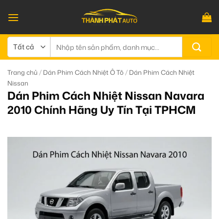
Bỏ
qua
nội
dung
Tìm
kiếm:
/
/
Trang chủ
Dán Phim Cách Nhiệt Ô Tô
Dán Phim Cách Nhiệt
Nissan
Dán Phim Cách Nhiệt Nissan Navara
2010 Chính Hãng Uy Tín Tại TPHCM