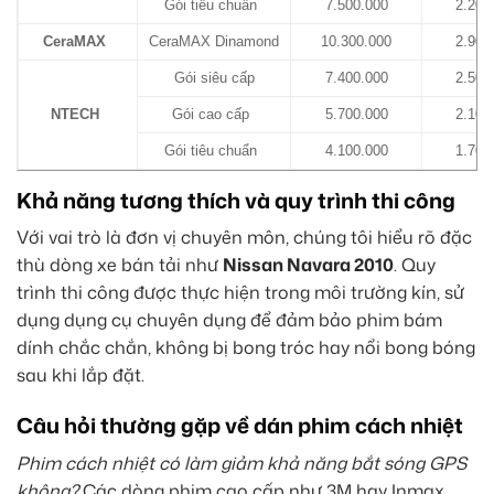
Gói tiêu chuẩn
7.500.000
2.200
CeraMAX
CeraMAX Dinamond
10.300.000
2.900
Gói siêu cấp
7.400.000
2.500
NTECH
Gói cao cấp
5.700.000
2.100
Gói tiêu chuẩn
4.100.000
1.700
Khả năng tương thích và quy trình thi công
Với vai trò là đơn vị chuyên môn, chúng tôi hiểu rõ đặc
thù dòng xe bán tải như
Nissan Navara 2010
. Quy
trình thi công được thực hiện trong môi trường kín, sử
dụng dụng cụ chuyên dụng để đảm bảo phim bám
dính chắc chắn, không bị bong tróc hay nổi bong bóng
sau khi lắp đặt.
Câu hỏi thường gặp về dán phim cách nhiệt
Phim cách nhiệt có làm giảm khả năng bắt sóng GPS
không?
Các dòng phim cao cấp như 3M hay Inmax