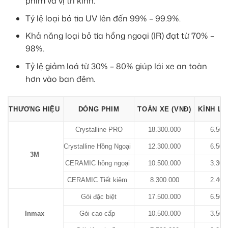
phim và vị trí kính.
Tỷ lệ loại bỏ tia UV lên đến 99% – 99.9%.
Khả năng loại bỏ tia hồng ngoại (IR) đạt từ 70% –
98%.
Tỷ lệ giảm loá từ 30% – 80% giúp lái xe an toàn
hơn vào ban đêm.
THƯƠNG HIỆU
DÒNG PHIM
TOÀN XE (VNĐ)
KÍNH LÁ
Crystalline PRO
18.300.000
6.500
Crystalline Hồng Ngoại
12.300.000
6.500
3M
CERAMIC hồng ngoại
10.500.000
3.300
CERAMIC Tiết kiệm
8.300.000
2.400
Gói đặc biệt
17.500.000
6.500
Inmax
Gói cao cấp
10.500.000
3.500