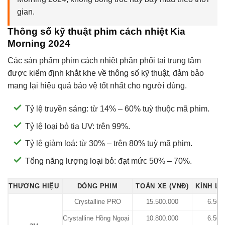
gian.
Thông số kỹ thuật phim cách nhiệt Kia
Morning 2024
Các sản phẩm phim cách nhiệt phân phối tại trung tâm
được kiểm định khắt khe về thông số kỹ thuật, đảm bảo
mang lại hiệu quả bảo vệ tốt nhất cho người dùng.
Tỷ lệ truyền sáng: từ 14% – 60% tuỳ thuộc mã phim.
Tỷ lệ loại bỏ tia UV: trên 99%.
Tỷ lệ giảm loá: từ 30% – trên 80% tuỳ mã phim.
Tổng năng lượng loại bỏ: đạt mức 50% – 70%.
THƯƠNG HIỆU
DÒNG PHIM
TOÀN XE (VNĐ)
KÍNH LÁ
Crystalline PRO
15.500.000
6.500
Crystalline Hồng Ngoại
10.800.000
6.500