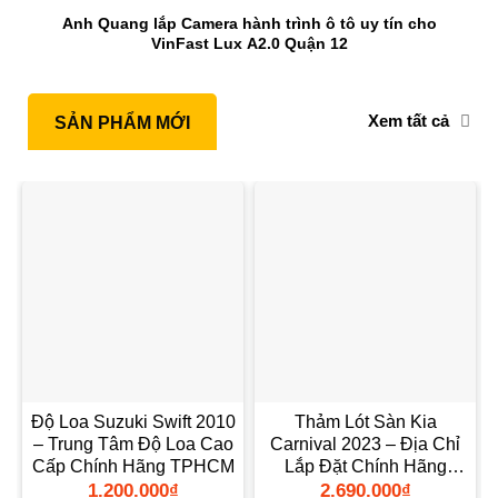
Anh Quang lắp Camera hành trình ô tô uy tín cho
VinFast Lux A2.0 Quận 12
Xem tất cả
SẢN PHẨM MỚI
Độ Loa Suzuki Swift 2010
Thảm Lót Sàn Kia
– Trung Tâm Độ Loa Cao
Carnival 2023 – Địa Chỉ
Cấp Chính Hãng TPHCM
Lắp Đặt Chính Hãng
TPHCM
1.200.000
₫
2.690.000
₫