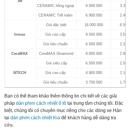
3M
CERAMIC hồng ngoại
9.000.000
3.300
CERAMIC Tiết kiệm
6.900.000
2.400
Gói đặc biệt
16.000.000
6.500
Inmax
Gói cao cấp
9.500.000
3.500
Gói tiêu chuẩn
6.500.000
2.200
CeraMAX
CeraMAX Dinamond
8.800.000
2.900
Gói siêu cấp
6.500.000
2.500
NTECH
Gói cao cấp
4.900.000
2.100
Gói tiêu chuẩn
3.700.000
1.700
Bạn có thể tham khảo thêm thông tin chi tiết về các giải
pháp
dán phim cách nhiệt ô tô
tại trung tâm chúng tôi. Đặc
biệt, chúng tôi có chuyên mục riêng cho các dòng xe Hàn
tại
dán phim cách nhiệt Kia
để khách hàng dễ dàng tra
cứu.