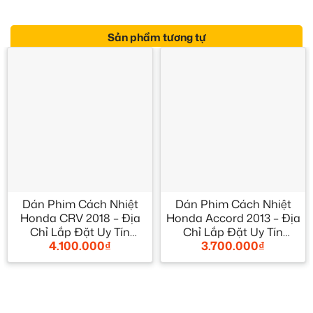
Sản phẩm tương tự
Dán Phim Cách Nhiệt
Dán Phim Cách Nhiệt
Honda CRV 2018 – Địa
Honda Accord 2013 – Địa
Chỉ Lắp Đặt Uy Tín
Chỉ Lắp Đặt Uy Tín
4.100.000
₫
3.700.000
₫
TPHCM
TPHCM