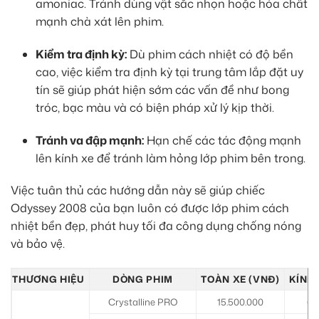
amoniac. Tránh dùng vật sắc nhọn hoặc hóa chất
mạnh chà xát lên phim.
Kiểm tra định kỳ:
Dù phim cách nhiệt có độ bền
cao, việc kiểm tra định kỳ tại trung tâm lắp đặt uy
tín sẽ giúp phát hiện sớm các vấn đề như bong
tróc, bạc màu và có biện pháp xử lý kịp thời.
Tránh va đập mạnh:
Hạn chế các tác động mạnh
lên kính xe để tránh làm hỏng lớp phim bên trong.
Việc tuân thủ các hướng dẫn này sẽ giúp chiếc
Odyssey 2008 của bạn luôn có được lớp phim cách
nhiệt bền đẹp, phát huy tối đa công dụng chống nóng
và bảo vệ.
THƯƠNG HIỆU
DÒNG PHIM
TOÀN XE (VNĐ)
KÍNH 
Crystalline PRO
15.500.000
6.