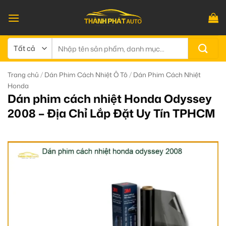
Bỏ
qua
nội
dung
Tìm
kiếm:
/
/
Trang chủ
Dán Phim Cách Nhiệt Ô Tô
Dán Phim Cách Nhiệt
Honda
Dán phim cách nhiệt Honda Odyssey
2008 – Địa Chỉ Lắp Đặt Uy Tín TPHCM