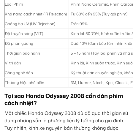
Loại Phim
Phim Nano Ceramic, Phim Carbon,
Khả năng cách nhiệt (IR Rejection)
Từ 60% đến 95% (Tùy gói phim)
Chống tia UV (UV Rejection)
Trên 99%
Độ truyền sáng (VLT)
Kính lái: 50-70%; Kính sườn trước
Độ phản gương
Dưới 10% (đảm bảo tầm nhìn không
Thời gian bảo hành
5 – 15 năm (Tùy loại phim và nhà 
Vị trí dán
Kính lái, Kính sườn trước, Kính sư
Công nghệ dán
Kỹ thuật dán chuyên nghiệp, không
Thương hiệu phổ biến
3M, Llumar, Ntech, Xpel, Classis, 
Tại sao Honda Odyssey 2008 cần dán phim
cách nhiệt?
Một chiếc Honda Odyssey 2008 dù đã qua thời gian sử
dụng nhưng vẫn là phương tiện lý tưởng cho gia đình.
Tuy nhiên, kính xe nguyên bản thường không được