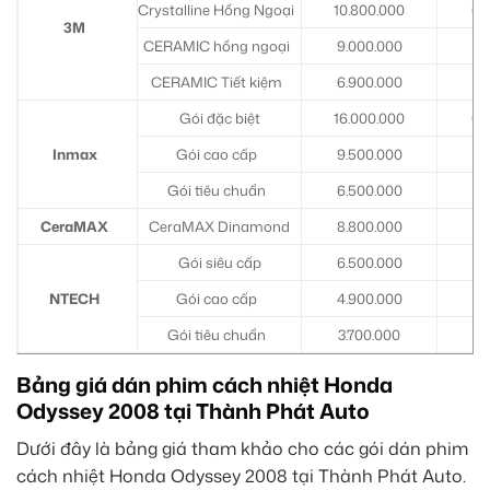
Crystalline Hồng Ngoại
10.800.000
6.
3M
CERAMIC hồng ngoại
9.000.000
3.
CERAMIC Tiết kiệm
6.900.000
2.
Gói đặc biệt
16.000.000
6.
Inmax
Gói cao cấp
9.500.000
3.
Gói tiêu chuẩn
6.500.000
2.
CeraMAX
CeraMAX Dinamond
8.800.000
2.
Gói siêu cấp
6.500.000
2.
NTECH
Gói cao cấp
4.900.000
2.
Gói tiêu chuẩn
3.700.000
1.
Bảng giá dán phim cách nhiệt Honda
Odyssey 2008 tại Thành Phát Auto
Dưới đây là bảng giá tham khảo cho các gói dán phim
cách nhiệt Honda Odyssey 2008 tại Thành Phát Auto.