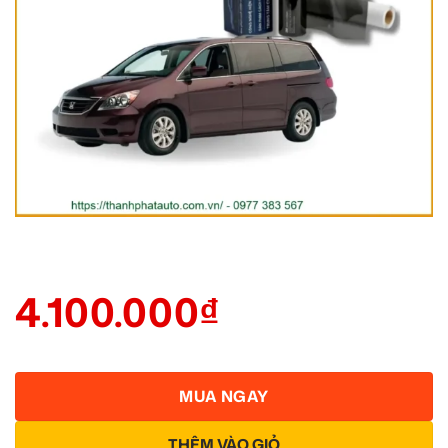
4.100.000
₫
MUA NGAY
THÊM VÀO GIỎ