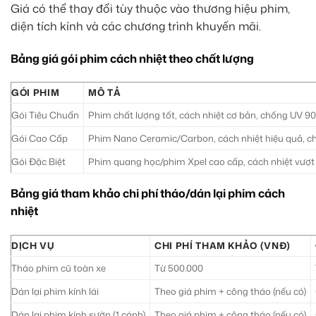
Giá có thể thay đổi tùy thuộc vào thương hiệu phim,
diện tích kính và các chương trình khuyến mãi.
Bảng giá gói phim cách nhiệt theo chất lượng
GÓI PHIM
MÔ TẢ
Gói Tiêu Chuẩn
Phim chất lượng tốt, cách nhiệt cơ bản, chống UV 90%
Gói Cao Cấp
Phim Nano Ceramic/Carbon, cách nhiệt hiệu quả, ch
Gói Đặc Biệt
Phim quang học/phim Xpel cao cấp, cách nhiệt vượt t
Bảng giá tham khảo chi phí tháo/dán lại phim cách
nhiệt
DỊCH VỤ
CHI PHÍ THAM KHẢO (VNĐ)
Tháo phim cũ toàn xe
Từ 500.000
Dán lại phim kính lái
Theo giá phim + công tháo (nếu có)
Dán lại phim kính sườn (1 cánh)
Theo giá phim + công tháo (nếu có)