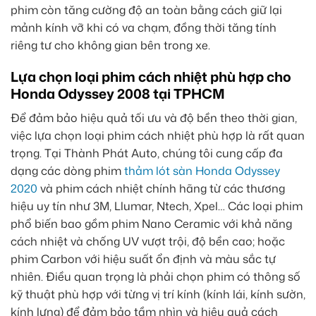
phim còn tăng cường độ an toàn bằng cách giữ lại
mảnh kính vỡ khi có va chạm, đồng thời tăng tính
riêng tư cho không gian bên trong xe.
Lựa chọn loại phim cách nhiệt phù hợp cho
Honda Odyssey 2008 tại TPHCM
Để đảm bảo hiệu quả tối ưu và độ bền theo thời gian,
việc lựa chọn loại phim cách nhiệt phù hợp là rất quan
trọng. Tại Thành Phát Auto, chúng tôi cung cấp đa
dạng các dòng phim
thảm lót sàn Honda Odyssey
2020
và phim cách nhiệt chính hãng từ các thương
hiệu uy tín như 3M, Llumar, Ntech, Xpel… Các loại phim
phổ biến bao gồm phim Nano Ceramic với khả năng
cách nhiệt và chống UV vượt trội, độ bền cao; hoặc
phim Carbon với hiệu suất ổn định và màu sắc tự
nhiên. Điều quan trọng là phải chọn phim có thông số
kỹ thuật phù hợp với từng vị trí kính (kính lái, kính sườn,
kính lưng) để đảm bảo tầm nhìn và hiệu quả cách