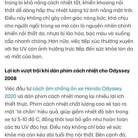
trang bị khả năng cách nhiệt tốt, khiến khoang nội
thất dễ dàng hấp thụ nhiệt lượng từ ánh nắng mặt trời.
Điều này không chỉ gây cảm giác nóng bức, khó chịu
cho người ngồi trong xe mà còn là nguyên nhân chính
khiến nội thất da, nhựa bị lão hóa, bạc màu và xuống
cấp nhanh chóng. Hơn nữa, việc tiếp xúc thường xuyên
với tia UV còn ảnh hưởng trực tiếp đến sức khỏe làn da
và mắt của bạn.
Lợi ích vượt trội khi dán phim cách nhiệt cho Odyssey
2008
Việc đầu tư
cách âm chống ồn xe Honda Odyssey
2020
và dán phim cách nhiệt mang lại nhiều lợi ích
thiết thực. Phim cách nhiệt chất lượng cao sẽ tạo ra
một “lá chắn” hiệu quả, giúp giảm nhiệt độ bên trong
xe từ 5-10 độ C, đồng thời loại bỏ gần như hoàn toàn
các tia UV độc hại. Điều này không chỉ bảo vệ sức
khỏe mà còn kéo dài tuổi thọ nội thất. Bên cạnh đó,