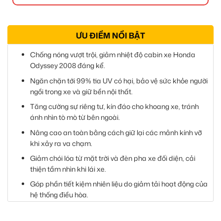
ƯU ĐIỂM NỔI BẬT
Chống nóng vượt trội, giảm nhiệt độ cabin xe Honda
Odyssey 2008 đáng kể.
Ngăn chặn tới 99% tia UV có hại, bảo vệ sức khỏe người
ngồi trong xe và giữ bền nội thất.
Tăng cường sự riêng tư, kín đáo cho khoang xe, tránh
ánh nhìn tò mò từ bên ngoài.
Nâng cao an toàn bằng cách giữ lại các mảnh kính vỡ
khi xảy ra va chạm.
Giảm chói lóa từ mặt trời và đèn pha xe đối diện, cải
thiện tầm nhìn khi lái xe.
Góp phần tiết kiệm nhiên liệu do giảm tải hoạt động của
hệ thống điều hòa.
Mang lại vẻ ngoài sang trọng, đẳng cấp và cá tính hơn
cho chiếc Honda Odyssey 2008 của bạn.