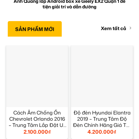
Anh Quang lắp Android box xe Geely EX2 Quận 1 để
tiện giải trí và dẫn đường
Xem tất cả
SẢN PHẨM MỚI
Cách Âm Chống Ồn
Độ đèn Hyundai Elantra
Chevrolet Orlando 2016
2019 – Trung Tâm Độ
– Trung Tâm Lắp Đặt Uy
Đèn Chính Hãng Giá Tốt
Tín TPHCM
TPHCM
2.100.000
₫
4.200.000
₫