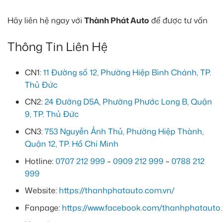
Hãy liên hệ ngay với
Thành Phát Auto
để được tư vấn
Thông Tin Liên Hệ
CN1:
11 Đường số 12, Phường Hiệp Bình Chánh, TP.
Thủ Đức
CN2:
24 Đường D5A, Phường Phước Long B, Quận
9, TP. Thủ Đức
CN3:
753 Nguyễn Ảnh Thủ, Phường Hiệp Thành,
Quận 12, TP. Hồ Chí Minh
Hotline:
0707 212 999
–
0909 212 999
–
0788 212
999
Website:
https://thanhphatauto.com.vn/
Fanpage:
https://www.facebook.com/thanhphatauto.