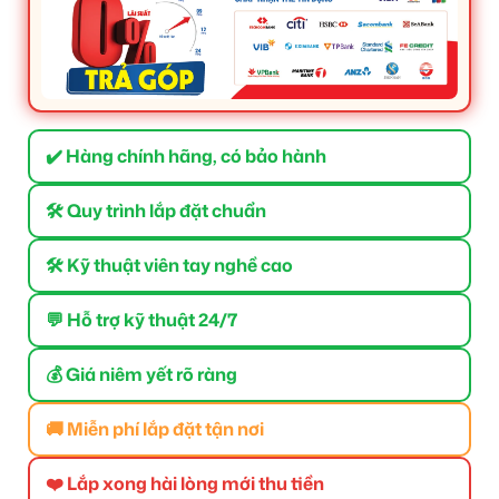
✔️ Hàng chính hãng, có bảo hành
🛠 Quy trình lắp đặt chuẩn
🛠 Kỹ thuật viên tay nghề cao
💬 Hỗ trợ kỹ thuật 24/7
💰 Giá niêm yết rõ ràng
🚚 Miễn phí lắp đặt tận nơi
❤️ Lắp xong hài lòng mới thu tiền