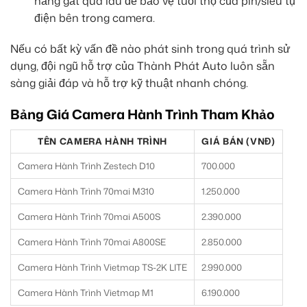
nắng gắt quá lâu để bảo vệ tuổi thọ của pin/siêu tụ
điện bên trong camera.
Nếu có bất kỳ vấn đề nào phát sinh trong quá trình sử
dụng, đội ngũ hỗ trợ của Thành Phát Auto luôn sẵn
sàng giải đáp và hỗ trợ kỹ thuật nhanh chóng.
Bảng Giá Camera Hành Trình Tham Khảo
TÊN CAMERA HÀNH TRÌNH
GIÁ BÁN (VNĐ)
Camera Hành Trình Zestech D10
700.000
Camera Hành Trình 70mai M310
1.250.000
Camera Hành Trình 70mai A500S
2.390.000
Camera Hành Trình 70mai A800SE
2.850.000
Camera Hành Trình Vietmap TS-2K LITE
2.990.000
Camera Hành Trình Vietmap M1
6.190.000