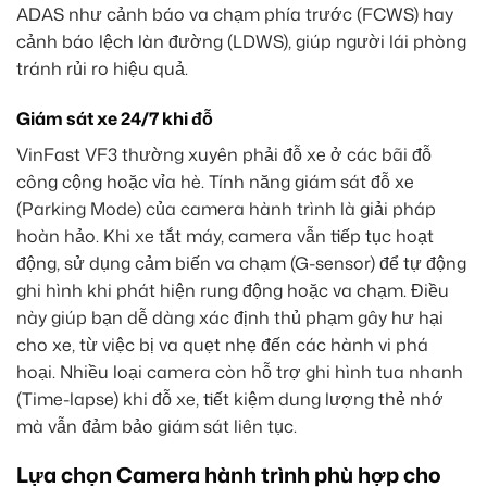
ADAS như cảnh báo va chạm phía trước (FCWS) hay
cảnh báo lệch làn đường (LDWS), giúp người lái phòng
tránh rủi ro hiệu quả.
Giám sát xe 24/7 khi đỗ
VinFast VF3 thường xuyên phải đỗ xe ở các bãi đỗ
công cộng hoặc vỉa hè. Tính năng giám sát đỗ xe
(Parking Mode) của camera hành trình là giải pháp
hoàn hảo. Khi xe tắt máy, camera vẫn tiếp tục hoạt
động, sử dụng cảm biến va chạm (G-sensor) để tự động
ghi hình khi phát hiện rung động hoặc va chạm. Điều
này giúp bạn dễ dàng xác định thủ phạm gây hư hại
cho xe, từ việc bị va quẹt nhẹ đến các hành vi phá
hoại. Nhiều loại camera còn hỗ trợ ghi hình tua nhanh
(Time-lapse) khi đỗ xe, tiết kiệm dung lượng thẻ nhớ
mà vẫn đảm bảo giám sát liên tục.
Lựa chọn Camera hành trình phù hợp cho