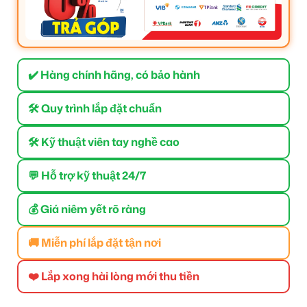
✔️ Hàng chính hãng, có bảo hành
🛠 Quy trình lắp đặt chuẩn
🛠 Kỹ thuật viên tay nghề cao
💬 Hỗ trợ kỹ thuật 24/7
💰 Giá niêm yết rõ ràng
🚚 Miễn phí lắp đặt tận nơi
❤️ Lắp xong hài lòng mới thu tiền