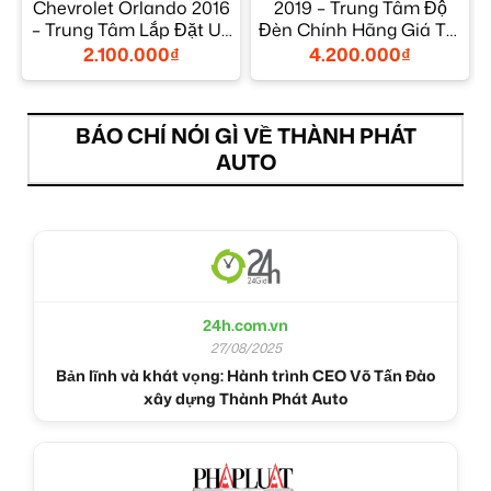
Chevrolet Orlando 2016
2019 – Trung Tâm Độ
– Trung Tâm Lắp Đặt Uy
Đèn Chính Hãng Giá Tốt
Tín TPHCM
TPHCM
2.100.000
₫
4.200.000
₫
BÁO CHÍ NÓI GÌ VỀ THÀNH PHÁT
AUTO
24h.com.vn
27/08/2025
Bản lĩnh và khát vọng: Hành trình CEO Võ Tấn Đào
xây dựng Thành Phát Auto