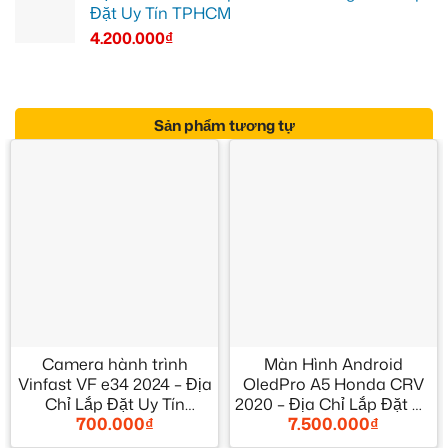
Đặt Uy Tín TPHCM
4.200.000
₫
Sản phẩm tương tự
Camera hành trình
Màn Hình Android
Vinfast VF e34 2024 – Địa
OledPro A5 Honda CRV
Chỉ Lắp Đặt Uy Tín
2020 – Địa Chỉ Lắp Đặt Uy
700.000
₫
7.500.000
₫
TPHCM
Tín TPHCM