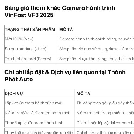
Bảng giá tham khảo Camera hành trình
VinFast VF3 2025
TRẠNG THÁI SẢN PHẨM
MÔ TẢ
Mới 100% (New)
Camera hành trình chính hãng, nguyên hộ
Đã qua sử dụng (Used)
Sản phẩm đã qua sử dụng, được kiểm tr
Tái chế/Làm mới (Renew)
Sản phẩm được tân trang, thay thế linh k
Chi phí lắp đặt & Dịch vụ liên quan tại Thành
Phát Auto
DỊCH VỤ
MÔ TẢ
Lắp đặt Camera hành trình mới
Thi công trọn gói, giấu dây th
Kiểm tra/Sửa lỗi Camera hành trình
Kiểm tra tình trạng thiết bị, kh
Tháo/Lắp lại Camera hành trình
Di dời hoặc lắp đặt lại camera h
Thay thế phụ kiện (dây nguồn, giá đỡ)
Chi phí thay thế các phụ kiện n