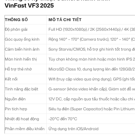
VinFast VF3 2025
THÔNG SỐ
MÔ TẢ CHI TIẾT
Độ phân giải
Full HD (1920x1080p) / 2K (2560x1440p) / 4K (
Góc quay ống kính
Rộng 140° – 170° (Camera trước), 120° – 140° 
Cảm biến hình ảnh
Sony Starvis/CMOS, hỗ trợ ghi hình tốt trong đ
Màn hình hiển thị
Tùy chọn không màn hình hoặc màn hình IPS 2.0
Hỗ trợ thẻ nhớ
MicroSD Class 10, dung lượng lên đến 128GB
Kết nối
Wifi (truy cập video qua ứng dụng), GPS (ghi tốc
Tính năng đặc biệt
G-sensor (khóa video khẩn cấp), Giám sát đ
Nguồn điện
12V DC, cấp nguồn qua tẩu thuốc hoặc cầu chì
Pin tích hợp
Siêu tụ điện (Super Capacitor) hoặc Pin Lithiu
Nhiệt độ hoạt động
-20°C đến 70°C
Phần mềm điều khiển
Ứng dụng trên iOS/Android