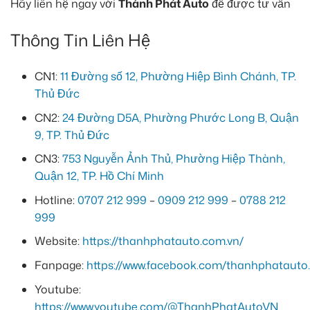
Hãy liên hệ ngay với
Thành Phát Auto
để được tư vấn
Thông Tin Liên Hệ
CN1:
11 Đường số 12, Phường Hiệp Bình Chánh, TP.
Thủ Đức
CN2:
24 Đường D5A, Phường Phước Long B, Quận
9, TP. Thủ Đức
CN3:
753 Nguyễn Ảnh Thủ, Phường Hiệp Thành,
Quận 12, TP. Hồ Chí Minh
Hotline:
0707 212 999
–
0909 212 999
–
0788 212
999
Website:
https://thanhphatauto.com.vn/
Fanpage:
https://www.facebook.com/thanhphatauto.
Youtube:
https://www.youtube.com/@ThanhPhatAutoVN