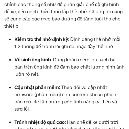
chỉnh các thông số như độ phân giải, chế độ ghi hình
đỗ xe, đến cách thức tháo lắp thẻ nhớ. Chúng tôi cũng
sẽ cung cấp các mẹo bảo dưỡng để tăng tuổi thọ cho
thiết bị:
Kiểm tra thẻ nhớ định kỳ:
Định dạng thẻ nhớ mỗi
1-2 tháng để tránh lỗi ghi đè hoặc đầy thẻ nhớ.
Vệ sinh ống kính:
Dùng khăn mềm lau sạch bụi
bẩn trên ống kính để đảm bảo chất lượng hình ảnh
luôn rõ nét.
Cập nhật phần mềm:
Theo dõi và cập nhật
firmware (phần mềm) cho camera khi có phiên
bản mới để tận hưởng các tính năng cải tiến và
sửa lỗi.
Tránh nhiệt độ quá cao:
Hạn chế để xe dưới trời