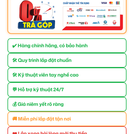
✔️ Hàng chính hãng, có bảo hành
🛠 Quy trình lắp đặt chuẩn
🛠 Kỹ thuật viên tay nghề cao
💬 Hỗ trợ kỹ thuật 24/7
💰 Giá niêm yết rõ ràng
🚚 Miễn phí lắp đặt tận nơi
❤️ Lắp xong hài lòng mới thu tiền