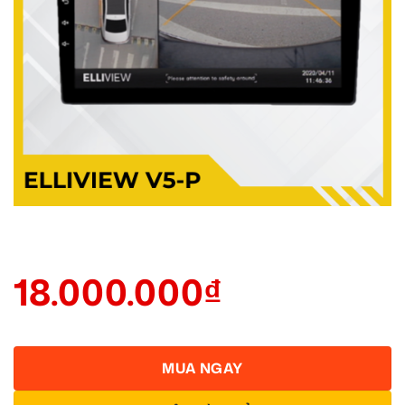
18.000.000
₫
MUA NGAY