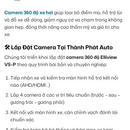
Camera 360 độ xe hơi
giúp loại bỏ điểm mù, hỗ trợ lùi
và đỗ xe dễ dàng, giảm nguy cơ va chạm trong không
gian hẹp, đồng thời nâng cao thẩm mỹ và giá trị cho
xe.
🛠️ Lắp Đặt Camera Tại Thành Phát Auto
Chúng tôi triển khai lắp đặt
camera 360 độ Elliview
V5-P
theo quy trình bài bản và chuyên nghiệp:
Tiếp nhận xe và kiểm tra màn hình hỗ trợ kết nối
nào (AHD/HDMI…)
Lắp 4 camera ở các vị trí tiêu chuẩn (trước – sau –
gương trái – gương phải).
Kết nối với màn hình xe, căn chỉnh vạch đánh lái
chuẩn xác.
Kiểm tra toàn bộ hệ thống và bàn giao xe kèm