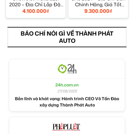
2020 – Địa Chỉ Lắp Đặt
Chính Hãng, Giá Tốt
Uy Tín TPHCM
TPHCM
4.100.000
₫
9.300.000
₫
BÁO CHÍ NÓI GÌ VỀ THÀNH PHÁT
AUTO
24h.com.vn
27/08/2025
Bản lĩnh và khát vọng: Hành trình CEO Võ Tấn Đào
xây dựng Thành Phát Auto