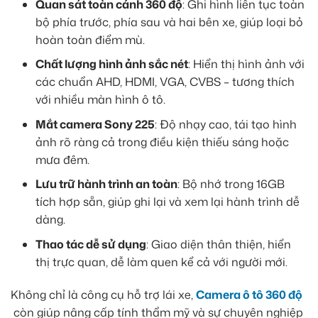
Quan sát toàn cảnh 360 độ
: Ghi hình liên tục toàn
bộ phía trước, phía sau và hai bên xe, giúp loại bỏ
hoàn toàn điểm mù.
Chất lượng hình ảnh sắc nét
: Hiển thị hình ảnh với
các chuẩn AHD, HDMI, VGA, CVBS – tương thích
với nhiều màn hình ô tô.
Mắt camera Sony 225
: Độ nhạy cao, tái tạo hình
ảnh rõ ràng cả trong điều kiện thiếu sáng hoặc
mưa đêm.
Lưu trữ hành trình an toàn
: Bộ nhớ trong 16GB
tích hợp sẵn, giúp ghi lại và xem lại hành trình dễ
dàng.
Thao tác dễ sử dụng
: Giao diện thân thiện, hiển
thị trực quan, dễ làm quen kể cả với người mới.
Không chỉ là công cụ hỗ trợ lái xe,
Camera ô tô 360 độ
còn giúp nâng cấp tính thẩm mỹ và sự chuyên nghiệp