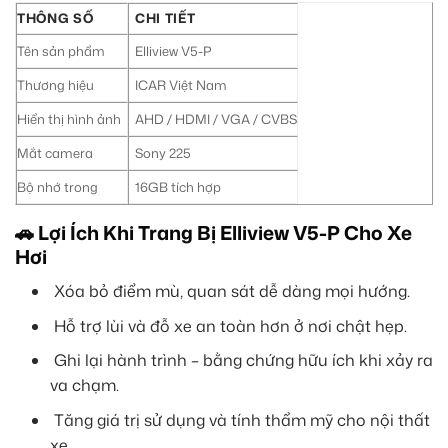
THÔNG SỐ
CHI TIẾT
Tên sản phẩm
Elliview V5-P
Thương hiệu
ICAR Việt Nam
Hiển thị hình ảnh
AHD / HDMI / VGA / CVBS
Mắt camera
Sony 225
Bộ nhớ trong
16GB tích hợp
🚗 Lợi Ích Khi Trang Bị Elliview V5-P Cho Xe
Hơi
Xóa bỏ điểm mù, quan sát dễ dàng mọi hướng.
Hỗ trợ lùi và đỗ xe an toàn hơn ở nơi chật hẹp.
Ghi lại hành trình – bằng chứng hữu ích khi xảy ra
va chạm.
Tăng giá trị sử dụng và tính thẩm mỹ cho nội thất
xe.