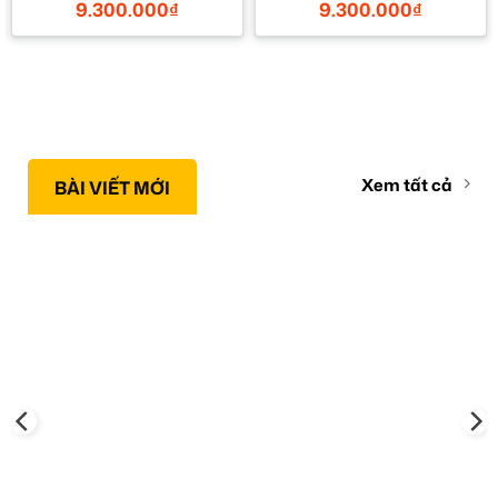
9.300.000
₫
9.300.000
₫
TPHCM
Xem tất cả
BÀI VIẾT MỚI