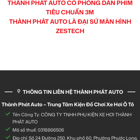
THÀNH PHÁT AUTO CÓ PHÒNG DÁN PHIM
TIÊU CHUẨN 3M
THÀNH PHÁT AUTO LÀ ĐẠI SỨ MÀN HÌNH
ZESTECH
THÔNG TIN LIÊN HỆ THÀNH PHÁT AUTO
Thành Phát Auto – Trung Tâm Kiện Đồ Chơi Xe Hơi Ô Tô
Tên Công Ty: CÔNG TY TNHH PHỤ KIỆN XE HƠI THÀNH
PHÁT AUTO
Mã số thuế: 0318866506
Địa chỉ: Số 24 Đường 250, Khu phố 60, Phường Phước Long,