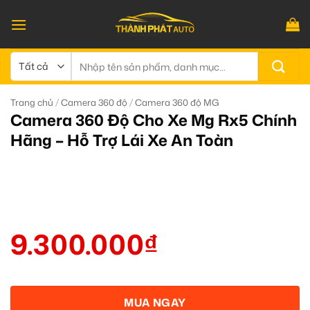
Bỏ
qua
nội
dung
Tìm
kiếm:
/
/
Trang chủ
Camera 360 độ
Camera 360 độ MG
Camera 360 Độ Cho Xe Mg Rx5 Chính
Hãng – Hỗ Trợ Lái Xe An Toàn
9.300.000
₫
MUA NGAY