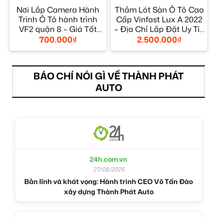
F
Nơi Lắp Camera Hành
Thảm Lót Sàn Ô Tô Cao
Trình Ô Tô hành trình
Cấp Vinfast Lux A 2022
VF2 quận 8 – Giá Tốt
– Địa Chỉ Lắp Đặt Uy Tín
TPHCM
TPHCM
700.000
₫
2.500.000
₫
BÁO CHÍ NÓI GÌ VỀ THÀNH PHÁT
AUTO
24h.com.vn
27/08/2025
Bản lĩnh và khát vọng: Hành trình CEO Võ Tấn Đào
xây dựng Thành Phát Auto